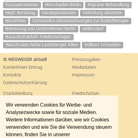
Fussoperationen
Hörschaden Berlin
Migräne-Behandlung
HepC Beratung
Handoperationen
Abfindung absetzen
Blockflöte
Zytostatika-Infusionslösungen zur Krebstherapie
Betreuung von Unternehmen Berlin
Hellersdorf
Bauschuttabfuhr Friedrichshagen
Waschsalon Nähe Landsberger Allee
Vollbart schneiden
© WEGWEISER aktuell
Printausgaben
Kostenfreier Eintrag
Mediadaten
Kontakte
Impressum
Datenschutzerklärung
Charlottenburg
Friedrichshain
Hellersdorf
Hohenschönhausen
Wir verwenden Cookies für Werbe- und
Köpenick
Kreuzberg
Analysezwecke sowie für soziale Medien.
Lichtenberg
Marzahn
Weitere Informationen darüber, wie wir Cookies
Mitte
Neukölln
verwenden und wie Sie die Verwendung steuern
Pankow
Prenzlauer Berg
können, finden Sie in unserer