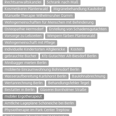
Rechtsanwaltskanzlei
Schrank nach Maß
Kosmetikerin Plänterwald
Migränebehandlung Kaulsdorf
Manuelle Therapie Wilhelmsruher Damm
Wohngemeinschaften für Menschen mit Behinderung
Osteopathie Hermsdorf
Erstellung von Schadensgutachten
Vorsorge zu Lebzeiten
Wimpern färben Plänterwald
Wohngemeinschaft mit Pflege
individuelle Kindertorten Altglienicke
Kosten
gebrauchte Bücher
Kfz-Gutachter Alt-Biesdorf Berlin
Minibagger mieten Berlin
möblierte Einraumwohnung Bohnsdorf Berlin
Wasseraufbereitung Karlshorst Berlin
Baulohnabrechnung
Wertanrechnung Berlin
Behandlungsfehler Tegel
Bestatter in Berlin
Glaserei Bornholmer Straße
mobiler Ergotherapeut
Amtliche Lagepläne Schöneiche bei Berlin
Physiotherapie im Park Center Treptow