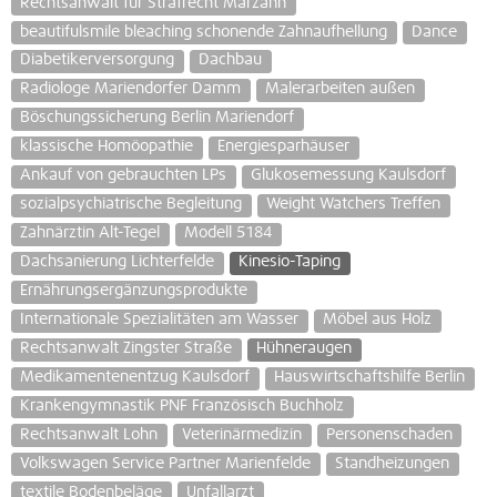
Rechtsanwalt für Strafrecht Marzahn
beautifulsmile bleaching schonende Zahnaufhellung
Dance
Diabetikerversorgung
Dachbau
Radiologe Mariendorfer Damm
Malerarbeiten außen
Böschungssicherung Berlin Mariendorf
klassische Homöopathie
Energiesparhäuser
Ankauf von gebrauchten LPs
Glukosemessung Kaulsdorf
sozialpsychiatrische Begleitung
Weight Watchers Treffen
Zahnärztin Alt-Tegel
Modell 5184
Dachsanierung Lichterfelde
Kinesio-Taping
Ernährungsergänzungsprodukte
Internationale Spezialitäten am Wasser
Möbel aus Holz
Rechtsanwalt Zingster Straße
Hühneraugen
Medikamentenentzug Kaulsdorf
Hauswirtschaftshilfe Berlin
Krankengymnastik PNF Französisch Buchholz
Rechtsanwalt Lohn
Veterinärmedizin
Personenschaden
Volkswagen Service Partner Marienfelde
Standheizungen
textile Bodenbeläge
Unfallarzt