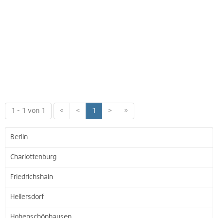
1 - 1 von 1
«
<
1
>
»
Berlin
Charlottenburg
Friedrichshain
Hellersdorf
Hohenschönhausen