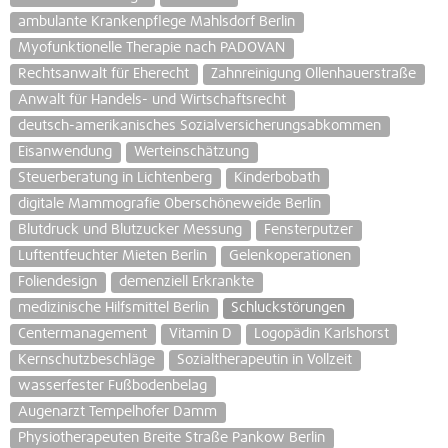
ambulante Krankenpflege Mahlsdorf Berlin
Myofunktionelle Therapie nach PADOVAN
Rechtsanwalt für Eherecht
Zahnreinigung Ollenhauerstraße
Anwalt für Handels- und Wirtschaftsrecht
deutsch-amerikanisches Sozialversicherungsabkommen
Eisanwendung
Werteinschätzung
Steuerberatung in Lichtenberg
Kinderbobath
digitale Mammografie Oberschöneweide Berlin
Blutdruck und Blutzucker Messung
Fensterputzer
Luftentfeuchter Mieten Berlin
Gelenkoperationen
Foliendesign
demenziell Erkrankte
medizinische Hilfsmittel Berlin
Schluckstörungen
Centermanagement
Vitamin D
Logopädin Karlshorst
Kernschutzbeschläge
Sozialtherapeutin in Vollzeit
wasserfester Fußbodenbelag
Augenarzt Tempelhofer Damm
Physiotherapeuten Breite Straße Pankow Berlin