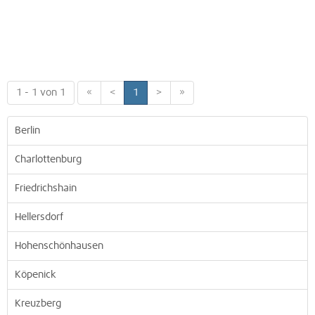
1 - 1 von 1
«
<
1
>
»
Berlin
Charlottenburg
Friedrichshain
Hellersdorf
Hohenschönhausen
Köpenick
Kreuzberg