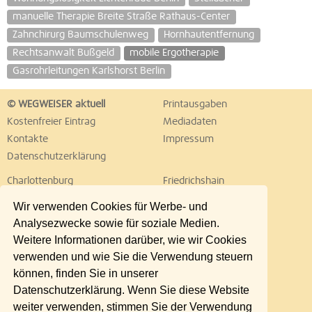
manuelle Therapie Breite Straße Rathaus-Center
Zahnchirurg Baumschulenweg
Hornhautentfernung
Rechtsanwalt Bußgeld
mobile Ergotherapie
Gasrohrleitungen Karlshorst Berlin
© WEGWEISER aktuell
Printausgaben
Kostenfreier Eintrag
Mediadaten
Kontakte
Impressum
Datenschutzerklärung
Charlottenburg
Friedrichshain
Hellersdorf
Hohenschönhausen
Wir verwenden Cookies für Werbe- und
Köpenick
Kreuzberg
Analysezwecke sowie für soziale Medien.
Lichtenberg
Marzahn
Weitere Informationen darüber, wie wir Cookies
Mitte
Neukölln
verwenden und wie Sie die Verwendung steuern
Pankow
Prenzlauer Berg
können, finden Sie in unserer
Reinickendorf
Schöneberg
Datenschutzerklärung. Wenn Sie diese Website
Spandau
Steglitz
weiter verwenden, stimmen Sie der Verwendung