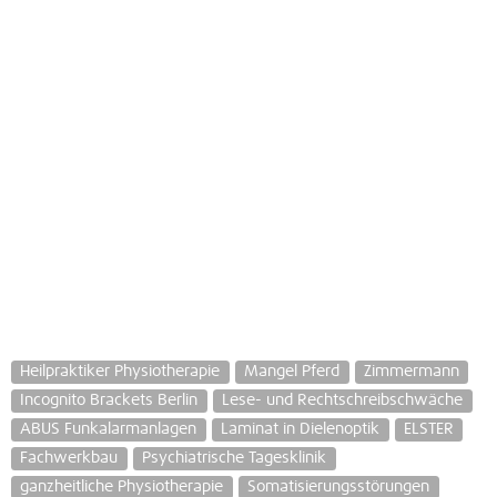
Heilpraktiker Physiotherapie
Mangel Pferd
Zimmermann
Incognito Brackets Berlin
Lese- und Rechtschreibschwäche
ABUS Funkalarmanlagen
Laminat in Dielenoptik
ELSTER
Fachwerkbau
Psychiatrische Tagesklinik
ganzheitliche Physiotherapie
Somatisierungsstörungen