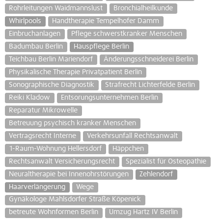
Rohrleitungen Waidmannslust
Bronchialheilkunde
Whirlpools
Handtherapie Tempelhofer Damm
Einbruchanlagen
Pflege schwerstkranker Menschen
Badumbau Berlin
Hauspflege Berlin
Teichbau Berlin Mariendorf
Änderungsschneiderei Berlin
Physikalische Therapie Privatpatient Berlin
Sonographische Diagnostik
Strafrecht Lichterfelde Berlin
Reiki Kladow
Entsorungsunternehmen Berlin
Reparatur Mikrowelle
Betreuung psychisch kranker Menschen
Vertragsrecht Interne
Verkehrsunfall Rechtsanwalt
1-Raum-Wohnung Hellersdorf
Häppchen
Rechtsanwalt Versicherungsrecht
Spezialist für Osteopathie
Neuraltherapie bei Innenohrstörungen
Zehlendorf
Haarverlängerung
Wege
Gynäkologe Mahlsdorfer Straße Köpenick
betreute Wohnformen Berlin
Umzug Hartz IV Berlin