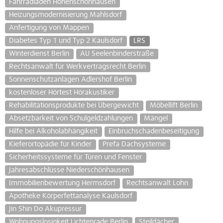
Fahrradladen Hohenschönhausen
Heizungsmodernisierung Mahlsdorf
Anfertigung von Mappen
Diabetes Typ 1 und Typ 2 Kaulsdorf
LRS
Winterdienst Berlin
AU Seelenbinderstraße
Rechtsanwalt für Werkvertragsrecht Berlin
Sonnenschutzanlagen Adlershof Berlin
kostenloser Hörtest Hörakustiker
Rehabilitationsprodukte bei Übergewicht
Möbellift Berlin
Absetzbarkeit von Schulgeldzahlungen
Mängel
Hilfe bei Alkoholabhängikeit
Einbruchschadenbeseitigung
Kieferortopädie für Kinder
Prefa Dachsysteme
Sicherheitssysteme für Türen und Fenster
Jahresabschlüsse Niederschönhausen
Immobilienbewertung Hermsdorf
Rechtsanwalt Lohn
Apotheke Körperfettanalyse Kaulsdorf
Jin Shin Do Akupressur
Wohnungslosigkeit Lichtenrade Berlin
Steildächer