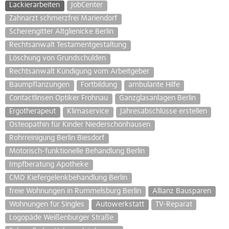
Lackierarbeiten
JobCenter
Zahnarzt schmerzfrei Mariendorf
Scherengitter Altglienicke Berlin
Rechtsanwalt Testamentgestaltung
Löschung von Grundschulden
Rechtsanwalt Kündigung vom Arbeitgeber
Baumpflanzungen
Fortbildung
ambulante Hilfe
Contactlinsen Optiker Frohnau
Ganzglasanlagen Berlin
Ergotherapeut
Klimaservice
Jahresabschlüsse erstellen
Osteopathin für Kinder Niederschönhausen
Rohrreinigung Berlin Biesdorf
Motorisch-funktionelle Behandlung Berlin
Impfberatung Apotheke
CMD Kiefergelenkbehandlung Berlin
freie Wohnungen in Rummelsburg Berlin
Allianz Bausparen
Wohnungen für Singles
Autowerkstatt
TV-Reparat
Logopäde Weißenburger Straße