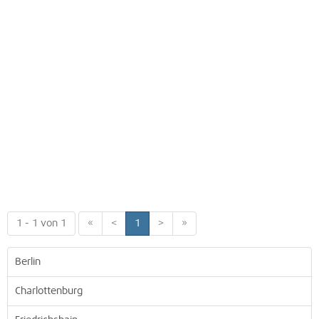
1 - 1 von 1
«
<
1
>
»
Berlin
Charlottenburg