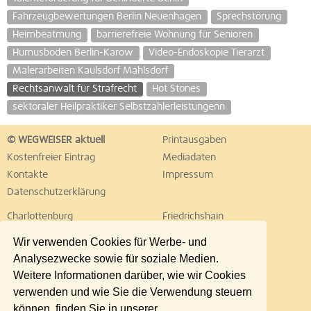
Fahrzeugbewertungen Berlin Neuenhagen
Sprechstörung
Heimbeatmung
barrierefreie Wohnung für Senioren
Humusboden Berlin-Karow
Video-Endoskopie Tierarzt
Malerarbeiten Kaulsdorf Mahlsdorf
Rechtsanwalt für Strafrecht
Hot Stones
sektoraler Heilpraktiker Selbstzahlerleistungenn
© WEGWEISER aktuell
Printausgaben
Kostenfreier Eintrag
Mediadaten
Kontakte
Impressum
Datenschutzerklärung
Charlottenburg
Friedrichshain
Hellersdorf
Hohenschönhausen
Wir verwenden Cookies für Werbe- und
Köpenick
Kreuzberg
Analysezwecke sowie für soziale Medien.
Lichtenberg
Marzahn
Weitere Informationen darüber, wie wir Cookies
Mitte
Neukölln
verwenden und wie Sie die Verwendung steuern
Pankow
Prenzlauer Berg
können, finden Sie in unserer