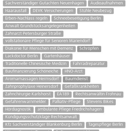
Sachverständiger Gutachten Neuenhagen
Audioaufnahmen
Haarausfall
DEVK Versicherungen
Stühle Neubezug
Erben-Nachlass regeln
Schneebeseitigung Berlin
Anwalt Grundstücksangelegenheiten
Zahnarzt Petersburger Straße
vollstationäre Pflege für Senioren Mariendorf
Diakonie für Menschen mit Demenz
Schröpfen
Lackdoctor Berlin
Gartenhäuser
Traditionelle Chinesische Medizin
Fahrradreparatur
Baufinanzierung Schöneiche
HNO-Arzt
Aromamassagen Hermsdorf
Baumdienst
Zahnprophylaxe Heinersdorf
Gefäßkrankheiten
Zahnchirurgie Karlshorst
EA189
Rechtsanwältin Frohnau
Gefahrenwarnmelder
Palliativ-Pflege
Stevens Bikes
Hördiagnostik
ambulante Pflege Friedrichshagen
Kündigungsschutzklage Rechtsanwalt
Kfz Sachverständiger Blankenburg Berlin
Tagespflege Berlin