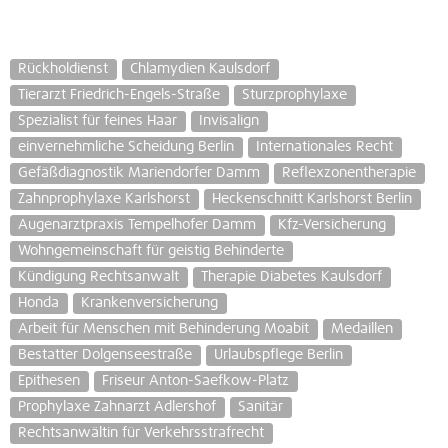
Rückholdienst
Chlamydien Kaulsdorf
Tierarzt Friedrich-Engels-Straße
Sturzprophylaxe
Spezialist für feines Haar
Invisalign
einvernehmliche Scheidung Berlin
Internationales Recht
Gefäßdiagnostik Mariendorfer Damm
Reflexzonentherapie
Zahnprophylaxe Karlshorst
Heckenschnitt Karlshorst Berlin
Augenarztpraxis Tempelhofer Damm
Kfz-Versicherung
Wohngemeinschaft für geistig Behinderte
Kündigung Rechtsanwalt
Therapie Diabetes Kaulsdorf
Honda
Krankenversicherung
Arbeit für Menschen mit Behinderung Moabit
Medaillen
Bestatter Dolgenseestraße
Urlaubspflege Berlin
Epithesen
Friseur Anton-Saefkow-Platz
Prophylaxe Zahnarzt Adlershof
Sanitär
Rechtsanwältin für Verkehrsstrafrecht