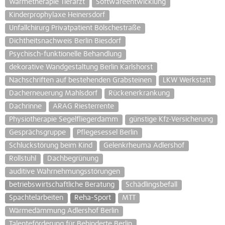
Wärmetherapie Tierarzt
Softwareentwicklung
Kinderprophylaxe Heinersdorf
Unfallchirurg Privatpatient Bölschestraße
Dichtheitsnachweis Berlin Biesdorf
Psychisch-funktionelle Behandlung
dekorative Wandgestaltung Berlin Karlshorst
Nachschriften auf bestehenden Grabsteinen
LKW Werkstatt
Dacherneuerung Mahlsdorf
Rückenerkrankung
Dachrinne
ARAG Riesterrente
Physiotherapie Segelfliegerdamm
günstige Kfz-Versicherung
Gesprächsgruppe
Pflegesessel Berlin
Schluckstörung beim Kind
Gelenkrheuma Adlershof
Rollstuhl
Dachbegrünung
auditive Wahrnehmungsstörungen
betriebswirtschaftliche Beratung
Schädlingsbefall
Spachtelarbeiten
Reha-Sport
MTT
Wärmedämmung Adlershof Berlin
Talenteförderung für Behinderte Berlin