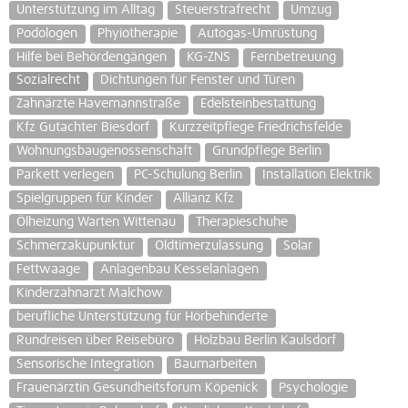
Unterstützung im Alltag
Steuerstrafrecht
Umzug
Podologen
Phyiotherapie
Autogas-Umrüstung
Hilfe bei Behördengängen
KG-ZNS
Fernbetreuung
Sozialrecht
Dichtungen für Fenster und Türen
Zahnärzte Havemannstraße
Edelsteinbestattung
Kfz Gutachter Biesdorf
Kurzzeitpflege Friedrichsfelde
Wohnungsbaugenossenschaft
Grundpflege Berlin
Parkett verlegen
PC-Schulung Berlin
Installation Elektrik
Spielgruppen für Kinder
Allianz Kfz
Ölheizung Warten Wittenau
Therapieschuhe
Schmerzakupunktur
Oldtimerzulassung
Solar
Fettwaage
Anlagenbau Kesselanlagen
Kinderzahnarzt Malchow
berufliche Unterstützung für Hörbehinderte
Rundreisen über Reisebüro
Holzbau Berlin Kaulsdorf
Sensorische Integration
Baumarbeiten
Frauenärztin Gesundheitsforum Köpenick
Psychologie