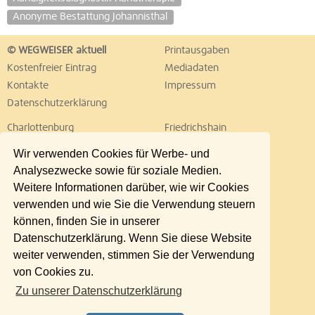
Anonyme Bestattung Johannisthal
© WEGWEISER aktuell
Printausgaben
Kostenfreier Eintrag
Mediadaten
Kontakte
Impressum
Datenschutzerklärung
Charlottenburg
Friedrichshain
Hellersdorf
Hohenschönhausen
Wir verwenden Cookies für Werbe- und
Köpenick
Kreuzberg
Analysezwecke sowie für soziale Medien.
Lichtenberg
Marzahn
Weitere Informationen darüber, wie wir Cookies
Mitte
Neukölln
verwenden und wie Sie die Verwendung steuern
Pankow
Prenzlauer Berg
können, finden Sie in unserer
Reinickendorf
Schöneberg
Datenschutzerklärung. Wenn Sie diese Website
Spandau
Steglitz
weiter verwenden, stimmen Sie der Verwendung
Tempelhof
Tiergarten
von Cookies zu.
Treptow
Umland Ost
Zu unserer Datenschutzerklärung
Wedding
Weißensee