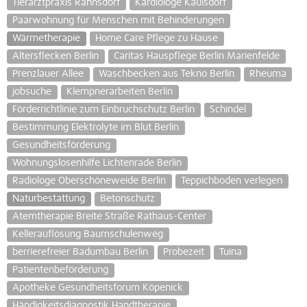
Tierarztpraxis Rahnsdorf
Kardiologe Kaulsdorf
Paarwohnung für Menschen mit Behinderungen
Wärmetherapie
Home Care Pflege zu Hause
Altersflecken Berlin
Caritas Hauspflege Berlin Marienfelde
Prenzlauer Allee
Waschbecken aus Tekno Berlin
Rheuma
jobsuche
Klempnerarbeiten Berlin
Förderrichtlinie zum Einbruchschutz Berlin
Schindel
Bestimmung Elektrolyte im Blut Berlin
Gesundheitsförderung
Wohnungslosenhilfe Lichtenrade Berlin
Radiologe Oberschöneweide Berlin
Teppichboden verlegen
Naturbestattung
Betonschutz
Atemtherapie Breite Straße Rathaus-Center
Kellerauflösung Baumschulenweg
berrierefreier Badumbau Berlin
Probezeit
Tuina
Patientenbeförderung
Apotheke Gesundheitsforum Köpenick
Händigkeitsdiagnostik Handtherapie