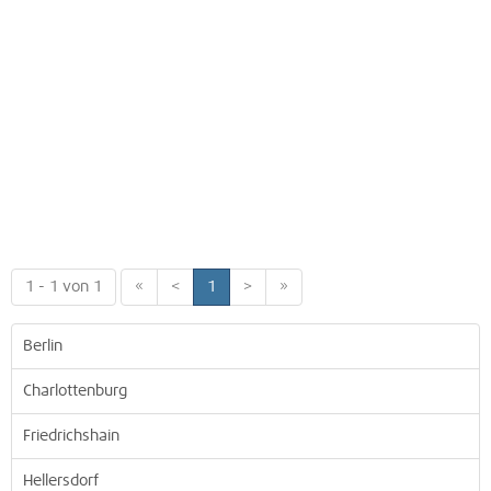
1 - 1 von 1
«
<
1
>
»
Berlin
Charlottenburg
Friedrichshain
Hellersdorf