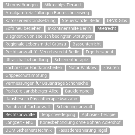
Stimmstörungen
Mikrochips Tierarzt
Amalgamfreie Füllungen Baumschulenweg
Karosserieinstandsetzung
Steuerkanzlei Berlin
DEVK Glas
Sofa neu beziehen
Inkontinenzhilfe Berlin
Mietrecht
Diagnostik von seelisch bedingten Störungen
Regionale Lebensmittel Grünau
Bassunterricht
Rechtsanwalt für Verkehrsrecht Berlin
Ergotherapeut
Ultraschallbehandlung
Schienentherapie
Facharzt für Hautkrankheiten
Notar Pankow
Frisuren
Grippeschutzimpfung
Vermessungen für Bauanträge Schöneiche
Pediküre Landsberger Allee
Bauklempner
Hausbesuch Physiotherapie Marzahn
Pachtrecht Fachanwalt
Scheidungsanwalt
Rechtsanwälte
Teppichverlegung
Aphasie-Therapie
Langzeit - EKG
Kariesbehandlung ohne Bohren Adlershof
DOM Sicherheitstechnik
Fassadensanierung Tegel