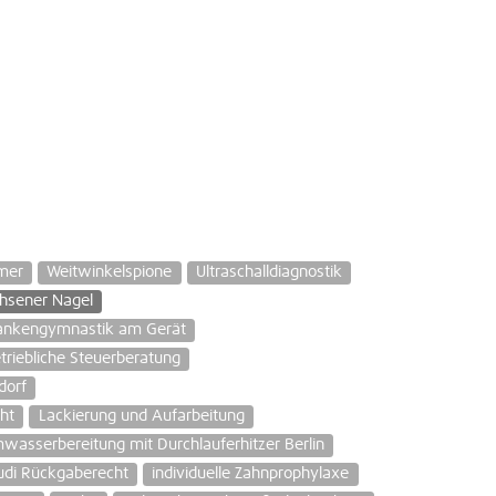
mer
Weitwinkelspione
Ultraschalldiagnostik
hsener Nagel
ankengymnastik am Gerät
triebliche Steuerberatung
dorf
ht
Lackierung und Aufarbeitung
asserbereitung mit Durchlauferhitzer Berlin
di Rückgaberecht
individuelle Zahnprophylaxe