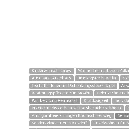
Kinderwunsch Karow
Wärmedämmarbeiten Adlers
Augenarzt Ärztehaus
Umgangsrecht Berlin
Nag
Erschaftssteuer und Schenkungssteuer Tegel
Anwa
Beatmungspflege Berlin Moabit
Gelenkschmerz b
Paarberatung Hermsdorf
Kraftlosigkeit
Individ
Praxis für Physiotherapie Hausbesuch Karlshorst
Amalgamfreie Füllungen Baumschulenweg
Senio
Sonderzylinder Berlin Biesdorf
Einzelwohnen für 