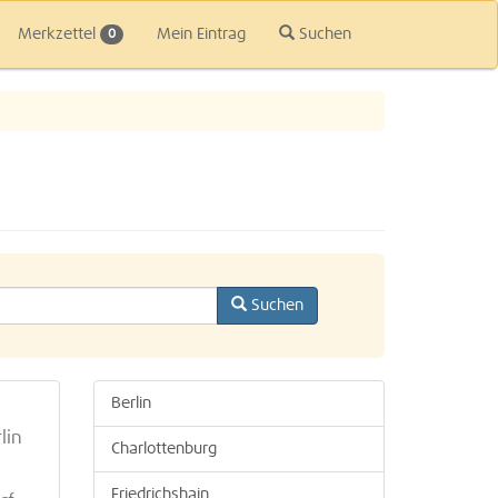
Merkzettel
Mein Eintrag
Suchen
0
Suchen
Berlin
lin
Charlottenburg
Friedrichshain