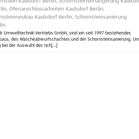
ornstein Kaulsdorf Berlin, Schornsteinverlängerung Kaulsdo
in, Ofenanschlussarbeiten Kaulsdorf Berlin,
nsteinneubau Kaulsdorf Berlin, Schornsteinsanierung
lin
g & Umwelttechnik-Vertriebs GmbH, sind ein seit 1997 bestehendes
baus, des Wäscheabwurfschachtes und der Schornsteinsanierung. Un
bei der Auswahl des rich[...]