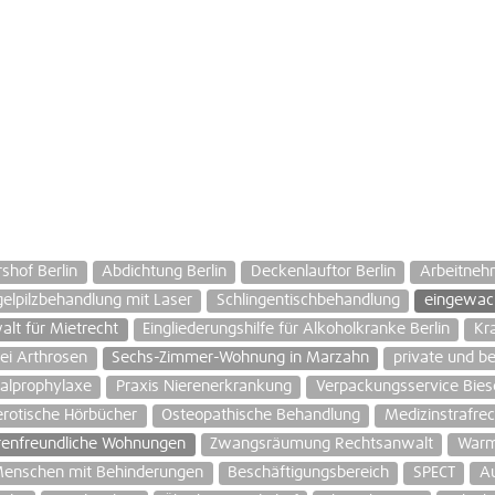
hof Berlin
Abdichtung Berlin
Deckenlauftor Berlin
Arbeitneh
elpilzbehandlung mit Laser
Schlingentischbehandlung
eingewac
lt für Mietrecht
Eingliederungshilfe für Alkoholkranke Berlin
Kr
ei Arthrosen
Sechs-Zimmer-Wohnung in Marzahn
private und be
ualprophylaxe
Praxis Nierenerkrankung
Verpackungsservice Bies
erotische Hörbücher
Osteopathische Behandlung
Medizinstrafrec
renfreundliche Wohnungen
Zwangsräumung Rechtsanwalt
Warmw
Menschen mit Behinderungen
Beschäftigungsbereich
SPECT
Au