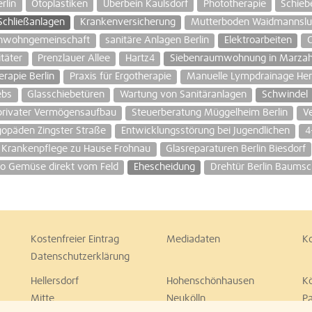
rlin
Otoplastiken
Überbein Kaulsdorf
Phototherapie
Schieb
Schließanlagen
Krankenversicherung
Mutterboden Waidmannslu
enwohngemeinschaft
sanitäre Anlagen Berlin
Elektroarbeiten
C
täter
Prenzlauer Allee
Hartz4
Siebenraumwohnung in Marza
erapie Berlin
Praxis für Ergotherapie
Manuelle Lympdrainage Her
ebs
Glasschiebetüren
Wartung von Sanitäranlagen
Schwindel
privater Vermögensaufbau
Steuerberatung Müggelheim Berlin
V
opäden Zingster Straße
Entwicklungsstörung bei Jugendlichen
4
Krankenpflege zu Hause Frohnau
Glasreparaturen Berlin Biesdorf
io Gemüse direkt vom Feld
Ehescheidung
Drehtür Berlin Baums
Kostenfreier Eintrag
Mediadaten
K
Datenschutzerklärung
Hellersdorf
Hohenschönhausen
K
Mitte
Neukölln
P