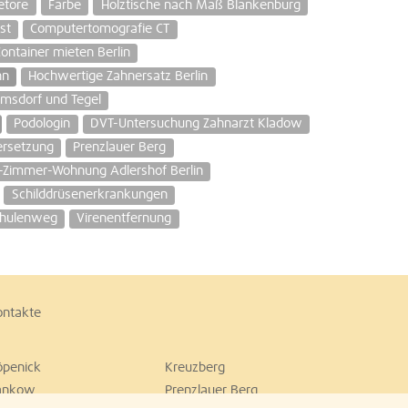
etore
Farbe
Holztische nach Maß Blankenburg
st
Computertomografie CT
ontainer mieten Berlin
hn
Hochwertige Zahnersatz Berlin
msdorf und Tegel
Podologin
DVT-Untersuchung Zahnarzt Kladow
ersetzung
Prenzlauer Berg
-Zimmer-Wohnung Adlershof Berlin
Schilddrüsenerkrankungen
chulenweg
Virenentfernung
ontakte
öpenick
Kreuzberg
ankow
Prenzlauer Berg