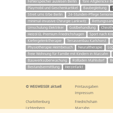
Fehlerspeicher auslesen Berlin
Tore Altglienicke Be
Playmobil und Geschenkartikel
Baubegleitung
Streit ums Erbe Berlin
24-Stunden-Pflege Senior
minimal-invasive Chirurgie Lankwitz
Rettungssani
Umschulung Elektriker
Goldbehandlung
Chiroth
Heizöl EL Premium Friedrichshagen
Sport nach Kr
Kiefergelenktherapie
Terrassenbau Karlshorst
Physiotherapie Heimbesuch
Neuraltherapie
Log
freie Wohnung für Familie mit Kindern in Marzahn
Bauwerksüberwachung
Rollladen Mahlsdorf
B
Bestandsermittlung
Herzinfarkt
© WEGWEISER aktuell
Printausgaben
Impressum
Charlottenburg
Friedrichshain
Lichtenberg
Marzahn