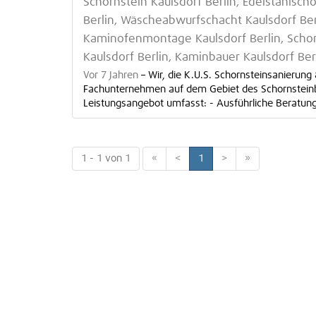
Schornstein Kaulsdorf Berlin, Edelstahlsch
Berlin, Wäscheabwurfschacht Kaulsdorf Berl
Kaminofenmontage Kaulsdorf Berlin, Schor
Kaulsdorf Berlin, Kaminbauer Kaulsdorf Ber
Vor 7 Jahren
–
Wir, die K.U.S. Schornsteinsanierun
Fachunternehmen auf dem Gebiet des Schornstein
Leistungsangebot umfasst: - Ausführliche Beratung 
1 - 1 von 1
«
<
1
>
»