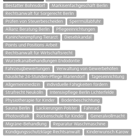
Bestatter Bohnsdorf
Markisenfachgeschäft Berlin
Rechtsanwalt für Sorgerecht Berlin
Prüfen von Steuerbescheiden
Sperrmüllabfuhr
Allianz Beratung Berlin
Pflegeeinrichtungen
Kaninchenimpfung Tierarzt
Dieselskandal
Points und Positions Arbeit
Rechtsanwalt für Wirtschaftsrecht
Wurzelkanalbehandlungen Endodontie
Fahrzeugbewertungen
Verwaltung von Gewerbehöfen
häusliche 24-Stunden-Pflege Mariendorf
Tageseinrichtung
Allgemeinmedizin
individuelle Fähigkeiten fördern
Strafrecht Neukölln
Intensivpflege Berlin Lichterfelde
Physiotherapie für Kinder
Bodenbeschichtung
Sauna Berlin
Lackierungen Polster
Fahrrad
Photovoltaik
Rückenschule für Kinder
Generalvollmacht
Migräne-Behandlung
Reparatur Waschmaschine
Kündigungsschutzklage Rechtsanwalt
Kinderwunsch Karow