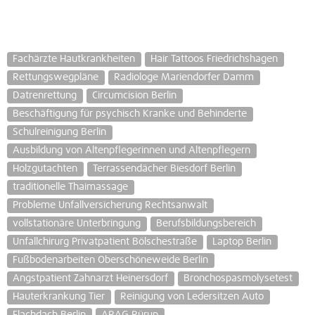
Fachärzte Hautkrankheiten
Hair Tattoos Friedrichshagen
Rettungswegpläne
Radiologe Mariendorfer Damm
Datrenrettung
Circumcision Berlin
Beschäftigung für psychisch Kranke und Behinderte
Schulreinigung Berlin
Ausbildung von Altenpflegerinnen und Altenpflegern
Holzgutachten
Terrassendächer Biesdorf Berlin
traditionelle Thaimassage
Probleme Unfallversicherung Rechtsanwalt
vollstationäre Unterbringung
Berufsbildungsbereich
Unfallchirurg Privatpatient Bölschestraße
Laptop Berlin
Fußbodenarbeiten Oberschöneweide Berlin
Angstpatient Zahnarzt Heinersdorf
Bronchospasmolysetest
Hauterkrankung Tier
Reinigung von Ledersitzen Auto
Flachdach Berlin
ARAG Rürup