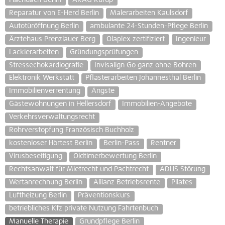
Reparatur von E-Herd Berlin
Malerarbeiten Kaulsdorf
Autotüröffnung Berlin
ambulante 24-Stunden-Pflege Berlin
Ärztehaus Prenzlauer Berg
Olaplex zertifiziert
Ingenieur
Lackierarbeiten
Gründungsprüfungen
Stressechokardiografie
Invisalign Go ganz ohne Bohren
Elektronik Werkstatt
Pflasterarbeiten Johannesthal Berlin
Immobilienverrentung
Ängste
Gästewohnungen in Hellersdorf
Immobilien-Angebote
Verkehrsverwaltungsrecht
Rohrverstopfung Französisch Buchholz
kostenloser Hörtest Berlin
Berlin-Pass
Rentner
Virusbeseitigung
Oldtimerbewertung Berlin
Rechtsanwalt für Mietrecht und Pachtrecht
ADHS Störung
Wertanrechnung Berlin
Allianz Betriebsrente
Pilates
Luftheizung Berlin
Präventionskurs
betriebliches Kfz private Nutzung Fahrtenbuch
Manuelle Therapie
Grundpflege Berlin