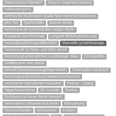
Hairextension Biesdorf
Tierarzt Augenerkrankung
Halloweenparty
Zahnärztin Wustrower Straße Neu-Hohenschönhausen
EKG Tier
Sportunfälle
Damon Berlin
Rechtsanwalt Schloßstraße Steglitz Berlin
Dysplasie Sprechstunde
Langzeit-Blutdruckmessung
Haushaltsauflösung Hellersdorf
Manuelle Lymphdrainage
Fachanwalt für Miet- und WEG-Recht
Bestattungsunternehmen Landsberger Allee
Osteopathin
Goldleistenin Holz Berlin
Anwalt Grundstücksangelegenheiten
Chlamydien Kaulsdorf
Existentgründerberatung Niederschönhausen
Ambulante Operationen Kaulsdorf
Kinesio - Taping
Teppichwäscherei
3D Scanner
Tinnitus
Dichtheitsnachweis Berlin Biesdorf
Winterdienst Johannesthal Berlin
Bilanzierung
Terrassenboden
Restaurants
Kindern