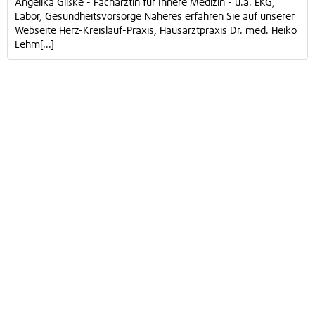
Angelika Gißke - Fachärztin für Innere Medizin - u.a. EKG,
Labor, Gesundheitsvorsorge Näheres erfahren Sie auf unserer
Webseite Herz-Kreislauf-Praxis, Hausarztpraxis Dr. med. Heiko
Lehm[...]