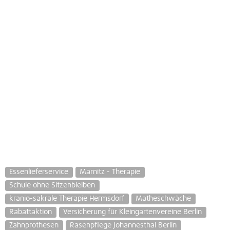
Essenlieferservice
Marnitz - Therapie
Schule ohne Sitzenbleiben
kranio-sakrale Therapie Hermsdorf
Matheschwäche
Rabattaktion
Versicherung für Kleingartenvereine Berlin
Zahnprothesen
Rasenpflege Johannesthal Berlin