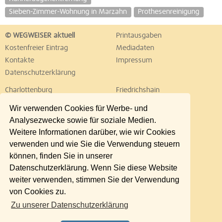
Sieben-Zimmer-Wohnung in Marzahn
Prothesenreinigung
© WEGWEISER aktuell
Printausgaben
Kostenfreier Eintrag
Mediadaten
Kontakte
Impressum
Datenschutzerklärung
Charlottenburg
Friedrichshain
Hellersdorf
Hohenschönhausen
Wir verwenden Cookies für Werbe- und
Köpenick
Kreuzberg
Analysezwecke sowie für soziale Medien.
Lichtenberg
Marzahn
Weitere Informationen darüber, wie wir Cookies
Mitte
Neukölln
verwenden und wie Sie die Verwendung steuern
Pankow
Prenzlauer Berg
können, finden Sie in unserer
Reinickendorf
Schöneberg
Datenschutzerklärung. Wenn Sie diese Website
Spandau
Steglitz
weiter verwenden, stimmen Sie der Verwendung
Tempelhof
Tiergarten
von Cookies zu.
Treptow
Umland Ost
Zu unserer Datenschutzerklärung
Wedding
Weißensee