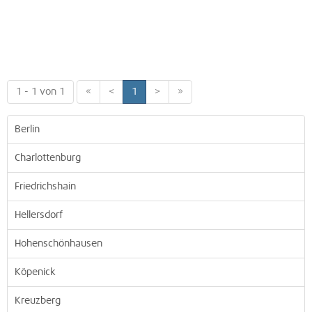
1 - 1 von 1
«
<
1
>
»
Berlin
Charlottenburg
Friedrichshain
Hellersdorf
Hohenschönhausen
Köpenick
Kreuzberg