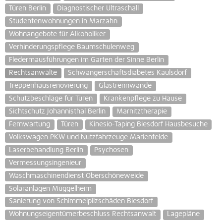
Türen Berlin
Diagnostischer Ultraschall
Studentenwohnungen in Marzahn
Wohnangebote für Alkoholiker
Verhinderungspflege Baumschulenweg
Fledermausführungen im Garten der Sinne Berlin
Rechtsanwälte
Schwangerschaftsdiabetes Kaulsdorf
Treppenhausrenovierung
Glastrennwände
Schutzbeschläge für Türen
Krankenpflege zu Hause
Sichtschutz Johannisthal Berlin
Marnitztherapie
Fernwartung
Türen
Kinesio-Taping Biesdorf Hausbesuche
Volkswagen PKW und Nutzfahrzeuge Marienfelde
Laserbehandlung Berlin
Psychosen
Vermessungsingenieur
Waschmaschinendienst Oberschöneweide
Solaranlagen Müggelheim
Sanierung von Schimmelpilzschäden Biesdorf
Wohnungseigentümerbeschluss Rechtsanwalt
Lagepläne