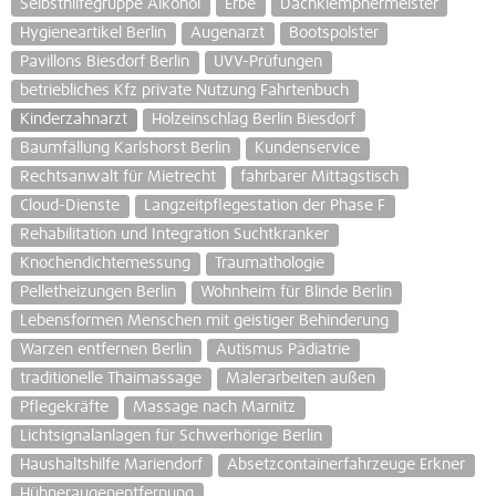
Selbsthilfegruppe Alkohol
Erbe
Dachklempnermeister
Hygieneartikel Berlin
Augenarzt
Bootspolster
Pavillons Biesdorf Berlin
UVV-Prüfungen
betriebliches Kfz private Nutzung Fahrtenbuch
Kinderzahnarzt
Holzeinschlag Berlin Biesdorf
Baumfällung Karlshorst Berlin
Kundenservice
Rechtsanwalt für Mietrecht
fahrbarer Mittagstisch
Cloud-Dienste
Langzeitpflegestation der Phase F
Rehabilitation und Integration Suchtkranker
Knochendichtemessung
Traumathologie
Pelletheizungen Berlin
Wohnheim für Blinde Berlin
Lebensformen Menschen mit geistiger Behinderung
Warzen entfernen Berlin
Autismus Pädiatrie
traditionelle Thaimassage
Malerarbeiten außen
Pflegekräfte
Massage nach Marnitz
Lichtsignalanlagen für Schwerhörige Berlin
Haushaltshilfe Mariendorf
Absetzcontainerfahrzeuge Erkner
Hühneraugenentfernung