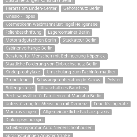
Gasrohrleitungen Karlshorst Berlin
Tierarzt am Linden-Center
Gehörschutz Berlin
Kinesio - Tapes
Kosmetikerin Waidmannslust Tegel Heiligensee
Folienbeschriftung
Lagercontainer Berlin
Motorradgutachten Berlin
Stuckateur Berlin
Kabinenvorhänge Berlin
Beratung für Menschen mit Behinderung Köpenick
Staatliche Förderung von Einbruchschutz Berlin
Kinderprophylaxe
Umschulung zum Fachinformatiker
Grundsteuer
Schwangerenberatung in Karow
Polster
Brillengestelle
Ultraschall des Bauches
Rechtsanwältin für Familienrecht Marzahn Berlin
Unterstützung für Menschen mit Demenz
Feuerlöschgeräte
Mantras singen
Allgemeinärztliche Facharztpraxis
Diplompsychologin
Scheibenreparatur Auto Niederschönhausen
Sprachstörungen Zingster Straße