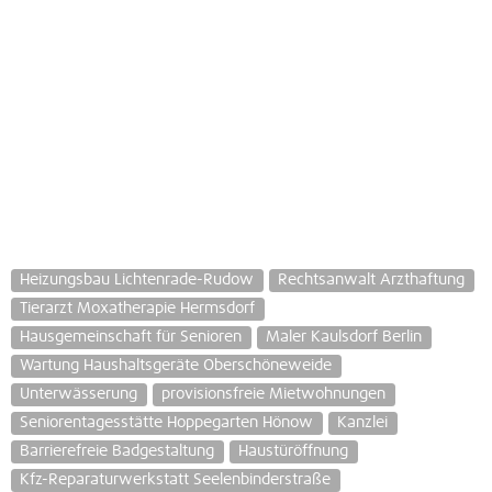
Heizungsbau Lichtenrade-Rudow
Rechtsanwalt Arzthaftung
Tierarzt Moxatherapie Hermsdorf
Hausgemeinschaft für Senioren
Maler Kaulsdorf Berlin
Wartung Haushaltsgeräte Oberschöneweide
Unterwässerung
provisionsfreie Mietwohnungen
Seniorentagesstätte Hoppegarten Hönow
Kanzlei
Barrierefreie Badgestaltung
Haustüröffnung
Kfz-Reparaturwerkstatt Seelenbinderstraße