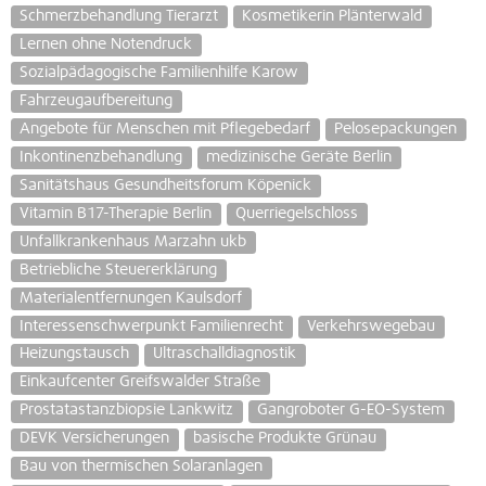
Schmerzbehandlung Tierarzt
Kosmetikerin Plänterwald
Lernen ohne Notendruck
Sozialpädagogische Familienhilfe Karow
Fahrzeugaufbereitung
Angebote für Menschen mit Pflegebedarf
Pelosepackungen
Inkontinenzbehandlung
medizinische Geräte Berlin
Sanitätshaus Gesundheitsforum Köpenick
Vitamin B17-Therapie Berlin
Querriegelschloss
Unfallkrankenhaus Marzahn ukb
Betriebliche Steuererklärung
Materialentfernungen Kaulsdorf
Interessenschwerpunkt Familienrecht
Verkehrswegebau
Heizungstausch
Ultraschalldiagnostik
Einkaufcenter Greifswalder Straße
Prostatastanzbiopsie Lankwitz
Gangroboter G-EO-System
DEVK Versicherungen
basische Produkte Grünau
Bau von thermischen Solaranlagen