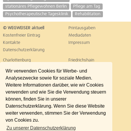
stationäres Pflegewohnen Berlin
Pflege am Tag
Psychotherapeutische Tagesklinik
Rehabilitation
© WEGWEISER aktuell
Printausgaben
Kostenfreier Eintrag
Mediadaten
Kontakte
Impressum
Datenschutzerklärung
Charlottenburg
Friedrichshain
Hellersdorf
Hohenschönhausen
Wir verwenden Cookies für Werbe- und
Köpenick
Kreuzberg
Analysezwecke sowie für soziale Medien.
Lichtenberg
Marzahn
Weitere Informationen darüber, wie wir Cookies
Mitte
Neukölln
verwenden und wie Sie die Verwendung steuern
Pankow
Prenzlauer Berg
können, finden Sie in unserer
Reinickendorf
Schöneberg
Datenschutzerklärung. Wenn Sie diese Website
Spandau
Steglitz
weiter verwenden, stimmen Sie der Verwendung
Tempelhof
Tiergarten
von Cookies zu.
Treptow
Umland Ost
Zu unserer Datenschutzerklärung