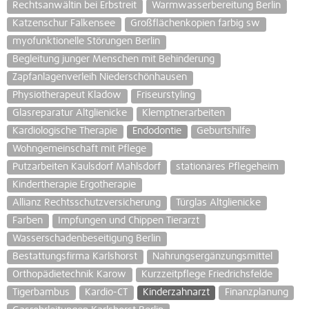
Rechtsanwältin bei Erbstreit
Warmwasserbereitung Berlin
Katzenschur Falkensee
Großflächenkopien farbig sw
myofunktionelle Störungen Berlin
Begleitung junger Menschen mit Behinderung
Zapfanlagenverleih Niederschönhausen
Physiotherapeut Kladow
Friseurstyling
Glasreparatur Altglienicke
Klemptnerarbeiten
Kardiologische Therapie
Endodontie
Geburtshilfe
Wohngemeinschaft mit Pflege
Putzarbeiten Kaulsdorf Mahlsdorf
stationäres Pflegeheim
Kindertherapie Ergotherapie
Allianz Rechtsschutzversicherung
Türglas Altglienicke
Farben
Impfungen und Chippen Tierarzt
Wasserschadenbeseitigung Berlin
Bestattungsfirma Karlshorst
Nahrungsergänzungsmittel
Orthopädietechnik Karow
Kurzzeitpflege Friedrichsfelde
Tigerbambus
Kardio-CT
Kinderzahnarzt
Finanzplanung