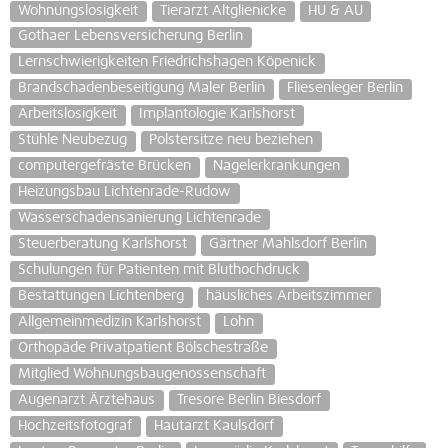
Wohnungslosigkeit
Tierarzt Altglienicke
HU & AU
Gothaer Lebensversicherung Berlin
Lernschwierigkeiten Friedrichshagen Köpenick
Brandschadenbeseitigung Maler Berlin
Fliesenleger Berlin
Arbeitslosigkeit
Implantologie Karlshorst
Stühle Neubezug
Polstersitze neu beziehen
computergefräste Brücken
Nagelerkrankungen
Heizungsbau Lichtenrade-Rudow
Wasserschadensanierung Lichtenrade
Steuerberatung Karlshorst
Gärtner Mahlsdorf Berlin
Schulungen für Patienten mit Bluthochdruck
Bestattungen Lichtenberg
häusliches Arbeitszimmer
Allgemeinmedizin Karlshorst
Lohn
Orthopäde Privatpatient Bölschestraße
Mitglied Wohnungsbaugenossenschaft
Augenarzt Ärztehaus
Tresore Berlin Biesdorf
Hochzeitsfotograf
Hautarzt Kaulsdorf