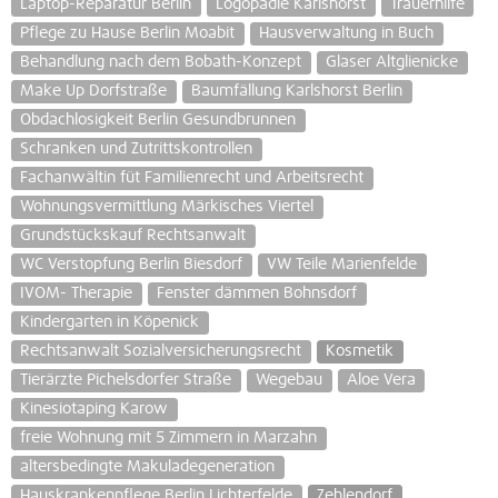
Laptop-Reparatur Berlin
Logopädie Karlshorst
Trauerhilfe
Pflege zu Hause Berlin Moabit
Hausverwaltung in Buch
Behandlung nach dem Bobath-Konzept
Glaser Altglienicke
Make Up Dorfstraße
Baumfällung Karlshorst Berlin
Obdachlosigkeit Berlin Gesundbrunnen
Schranken und Zutrittskontrollen
Fachanwältin füt Familienrecht und Arbeitsrecht
Wohnungsvermittlung Märkisches Viertel
Grundstückskauf Rechtsanwalt
WC Verstopfung Berlin Biesdorf
VW Teile Marienfelde
IVOM- Therapie
Fenster dämmen Bohnsdorf
Kindergarten in Köpenick
Rechtsanwalt Sozialversicherungsrecht
Kosmetik
Tierärzte Pichelsdorfer Straße
Wegebau
Aloe Vera
Kinesiotaping Karow
freie Wohnung mit 5 Zimmern in Marzahn
altersbedingte Makuladegeneration
Hauskrankenpflege Berlin Lichterfelde
Zehlendorf