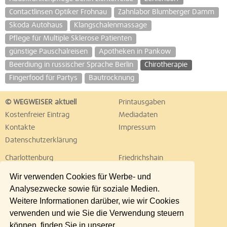
Contactlinsen Optiker Frohnau
Zahnlabor Blumberger Damm
Skoda Autohaus
Klangschalenmassage
Pflege für Multiple Sklerose Patienten
günstige Pauschalreisen
Apotheken in Pankow
Beerdiung in russischer Sprache Berlin
Chirotherapie
Fingerfood für Partys
Bautrocknung
© WEGWEISER aktuell
Printausgaben
Kostenfreier Eintrag
Mediadaten
Kontakte
Impressum
Datenschutzerklärung
Charlottenburg
Friedrichshain
Hellersdorf
Hohenschönhausen
Wir verwenden Cookies für Werbe- und
Köpenick
Kreuzberg
Analysezwecke sowie für soziale Medien.
Lichtenberg
Marzahn
Weitere Informationen darüber, wie wir Cookies
Mitte
Neukölln
verwenden und wie Sie die Verwendung steuern
Pankow
Prenzlauer Berg
können, finden Sie in unserer