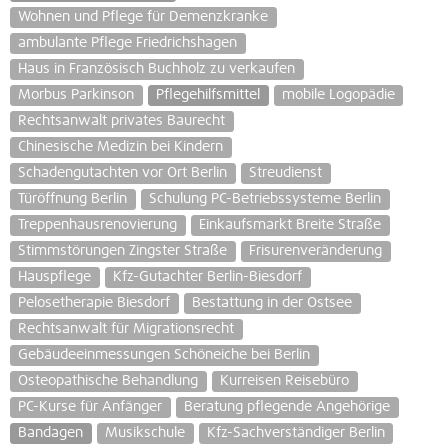
Wohnen und Pflege für Demenzkranke
ambulante Pflege Friedrichshagen
Haus in Französisch Buchholz zu verkaufen
Morbus Parkinson
Pflegehilfsmittel
mobile Logopädie
Rechtsanwalt privates Baurecht
Chinesische Medizin bei Kindern
Schadengutachten vor Ort Berlin
Streudienst
Türöffnung Berlin
Schulung PC-Betriebssysteme Berlin
Treppenhausrenovierung
Einkaufsmarkt Breite Straße
Stimmstörungen Zingster Straße
Frisurenveränderung
Hauspflege
Kfz-Gutachter Berlin-Biesdorf
Pelosetherapie Biesdorf
Bestattung in der Ostsee
Rechtsanwalt für Migrationsrecht
Gebäudeeinmessungen Schöneiche bei Berlin
Osteopathische Behandlung
Kurreisen Reisebüro
PC-Kurse für Anfänger
Beratung pflegende Angehörige
Bandagen
Musikschule
Kfz-Sachverständiger Berlin