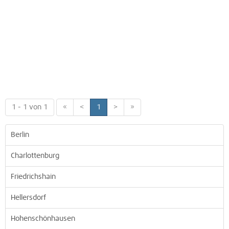
1 - 1 von 1
«
<
1
>
»
Berlin
Charlottenburg
Friedrichshain
Hellersdorf
Hohenschönhausen