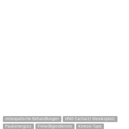
osteopatische Behandlungen
HNO-Facharzt Mexikoplatz
Paukenerguss
Freiwilligendienste
Kinesio-Tape