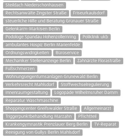
Steildach Niederschönhausen
Rechtsanwälte Zingster Straße
Friseurkaulsdorf
steuerliche Hilfe und Beratung Grünauer Straße
Gelenkarm-Markisen Berlin
Podologe Spandau Hohenzollernring
Poliklinik ukb
ambulantes Hospiz Berlin Marienfelde
Ordnungswidrigkeiten
Büroservice
Mechaniker Stellenanzeige Berlin
Zahnärzte Florastraße
Fußschmerzen
Wohnungseigentumsanlagen Grunewald Berlin
Verkehrsrecht Mahlsdorf
Stoffwechselregulierung
Innenraumgestaltung
Logopäde Wilhelmsruher Damm
Reparatur Waschmaschine
Shoppingcenter Greifswalder Straße
Allgemeinarzt
Triggerpunktbehandlung Marzahn
Pflichtteil
Krankengymnastik Prenzlauer Berg Berlin
TV-Reparat
Reinigung von Gullys Berlin Mahlsdorf