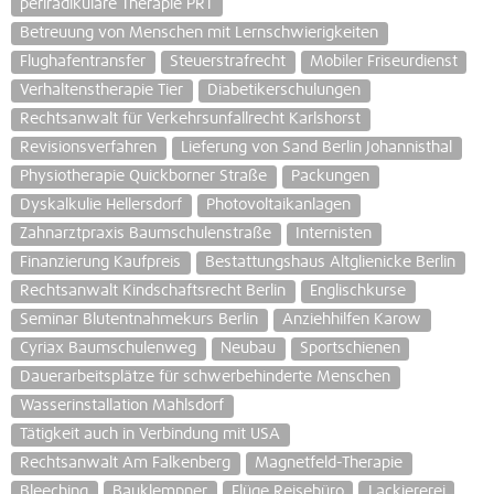
periradikuläre Therapie PRT
Betreuung von Menschen mit Lernschwierigkeiten
Flughafentransfer
Steuerstrafrecht
Mobiler Friseurdienst
Verhaltenstherapie Tier
Diabetikerschulungen
Rechtsanwalt für Verkehrsunfallrecht Karlshorst
Revisionsverfahren
Lieferung von Sand Berlin Johannisthal
Physiotherapie Quickborner Straße
Packungen
Dyskalkulie Hellersdorf
Photovoltaikanlagen
Zahnarztpraxis Baumschulenstraße
Internisten
Finanzierung Kaufpreis
Bestattungshaus Altglienicke Berlin
Rechtsanwalt Kindschaftsrecht Berlin
Englischkurse
Seminar Blutentnahmekurs Berlin
Anziehhilfen Karow
Cyriax Baumschulenweg
Neubau
Sportschienen
Dauerarbeitsplätze für schwerbehinderte Menschen
Wasserinstallation Mahlsdorf
Tätigkeit auch in Verbindung mit USA
Rechtsanwalt Am Falkenberg
Magnetfeld-Therapie
Bleeching
Bauklempner
Flüge Reisebüro
Lackiererei