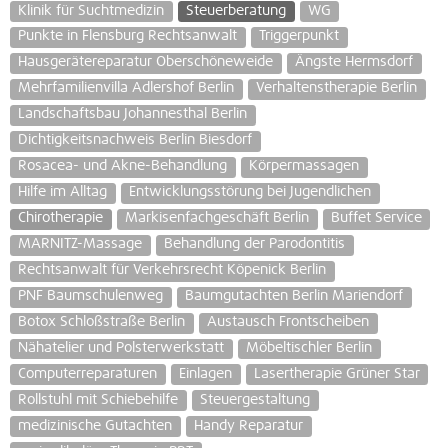
Klinik für Suchtmedizin
Steuerberatung
WG
Punkte in Flensburg Rechtsanwalt
Triggerpunkt
Hausgerätereparatur Oberschöneweide
Ängste Hermsdorf
Mehrfamilienvilla Adlershof Berlin
Verhaltenstherapie Berlin
Landschaftsbau Johannesthal Berlin
Dichtigkeitsnachweis Berlin Biesdorf
Rosacea- und Akne-Behandlung
Körpermassagen
Hilfe im Alltag
Entwicklungsstörung bei Jugendlichen
Chirotherapie
Markisenfachgeschäft Berlin
Buffet Service
MARNITZ-Massage
Behandlung der Parodontitis
Rechtsanwalt für Verkehrsrecht Köpenick Berlin
PNF Baumschulenweg
Baumgutachten Berlin Mariendorf
Botox Schloßstraße Berlin
Austausch Frontscheiben
Nähatelier und Polsterwerkstatt
Möbeltischler Berlin
Computerreparaturen
Einlagen
Lasertherapie Grüner Star
Rollstuhl mit Schiebehilfe
Steuergestaltung
medizinische Gutachten
Handy Reparatur