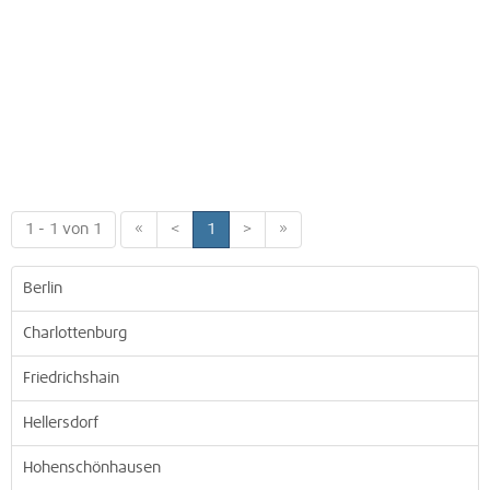
1 - 1 von 1
«
<
1
>
»
Berlin
Charlottenburg
Friedrichshain
Hellersdorf
Hohenschönhausen