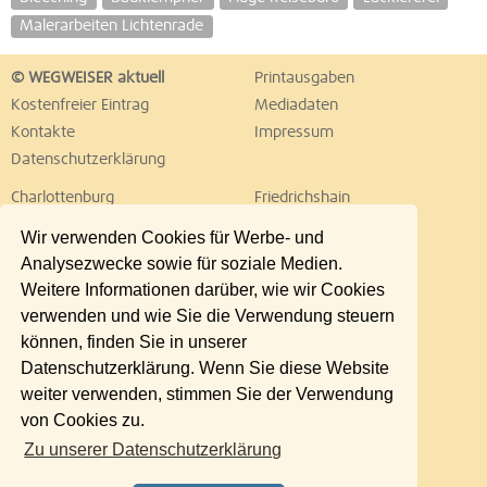
Malerarbeiten Lichtenrade
© WEGWEISER aktuell
Printausgaben
Kostenfreier Eintrag
Mediadaten
Kontakte
Impressum
Datenschutzerklärung
Charlottenburg
Friedrichshain
Hellersdorf
Hohenschönhausen
Wir verwenden Cookies für Werbe- und
Köpenick
Kreuzberg
Analysezwecke sowie für soziale Medien.
Lichtenberg
Marzahn
Weitere Informationen darüber, wie wir Cookies
Mitte
Neukölln
verwenden und wie Sie die Verwendung steuern
Pankow
Prenzlauer Berg
können, finden Sie in unserer
Reinickendorf
Schöneberg
Datenschutzerklärung. Wenn Sie diese Website
Spandau
Steglitz
weiter verwenden, stimmen Sie der Verwendung
Tempelhof
Tiergarten
von Cookies zu.
Treptow
Umland Ost
Zu unserer Datenschutzerklärung
Wedding
Weißensee