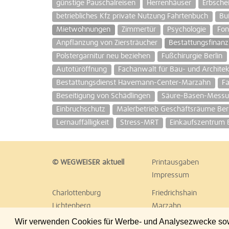
günstige Pauschalreisen
Herrenhäuser
Erbsche
betriebliches Kfz private Nutzung Fahrtenbuch
Bu
Mietwohnungen
Zimmertür
Psychologie
Fon
Anpflanzung von Ziersträucher
Bestattungsfinanz
Polstergarnitur neu beziehen
Fußchirurgie Berlin
Autotüröffnung
Fachanwalt für Bau- und Architek
Bestattungsdienst Havemann-Center-Marzahn
F
Beseitigung von Schädlingen
Säure-Basen-Mess
Einbruchschutz
Malerbetrieb Geschäftsräume Berl
Lernauffälligkeit
Stress-MRT
Einkaufszentrum 
© WEGWEISER aktuell
Printausgaben
Impressum
Charlottenburg
Friedrichshain
Lichtenberg
Marzahn
Reinickendorf
Schöneberg
Wir verwenden Cookies für Werbe- und Analysezwecke sowie