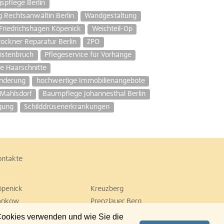
spflege Berlin
g Rechtsanwältin Berlin
Wandgestaltung
Friedrichshagen Köpenick
Weichteil-Op
ockner Reparatur Berlin
ZPO
istenbruch
Pflegeservice für Vorhänge
he Haarschnitte
inderung
hochwertige Immobilienangebote
 Mahlsdorf
Baumpflege Johannesthal Berlin
gung
Schilddrüsenerkrankungen
ontakte
öpenick
Kreuzberg
ankow
Prenzlauer Berg
empelhof
Tiergarten
 Cookies verwenden und wie Sie die