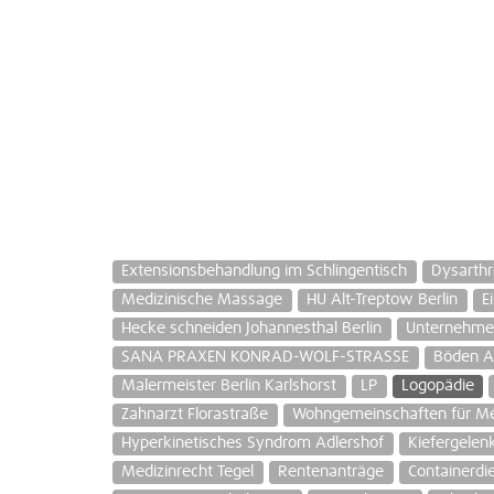
Extensionsbehandlung im Schlingentisch
Dysarthr
Medizinische Massage
HU Alt-Treptow Berlin
E
Hecke schneiden Johannesthal Berlin
Unternehme
SANA PRAXEN KONRAD-WOLF-STRASSE
Böden Ad
Malermeister Berlin Karlshorst
LP
Logopädie
Zahnarzt Florastraße
Wohngemeinschaften für M
Hyperkinetisches Syndrom Adlershof
Kiefergele
Medizinrecht Tegel
Rentenanträge
Containerdie