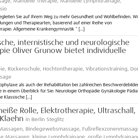
age, Manuelle Therapie, Manuelle Lymphdrainage,
sio
begleiten Sie auf Ihrem Weg zu mehr Gesundheit und Wohlbefinden. Wi
ungen und Therapiearten, basierend auf einer Reihe von
apie: Allgemeine Krankengymnastik * [...]
che, internistische und neurologische
pie Oliver Grunow bietet individuelle
ie, Rückenschule, Hochtontherapie, Vibrationstraining, Do
ssage
ophylaxe als auch der Rehabilitation bei zahlreichen Beschwerdebilde
 in einem Überblick für Sie: Neurologie Orthopädie Gynäkologie Pädia
Klassische [...]
eiße Rolle, Elektrotherapie, Ultraschall,
 Klaehn
in Berlin Steglitz
 Massagen, Bindegewebsmassage, Fußreflexzonenmassag
he Massagen, kleine Lymphdrainage, große Lymphdrainag