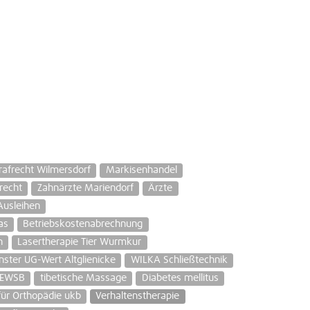
rafrecht Wilmersdorf
Markisenhandel
recht
Zahnärzte Mariendorf
Ärzte
Ausleihen
as
Betriebskostenabrechnung
n
Lasertherapie Tier Wurmkur
nster UG-Wert Altglienicke
WILKA Schließtechnik
BEWSB
tibetische Massage
Diabetes mellitus
für Orthopädie ukb
Verhaltenstherapie