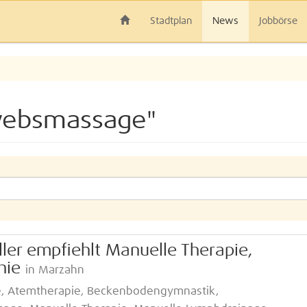
Stadtplan
News
Jobbörse
websmassage"
ller empfiehlt Manuelle Therapie,
hie
in Marzahn
e, Atemtherapie, Beckenbodengymnastik,