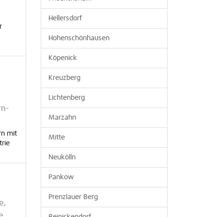
Hellersdorf
r
Hohenschönhausen
Köpenick
Kreuzberg
Lichtenberg
rn-
Marzahn
rn mit
Mitte
trie
Neukölln
Pankow
Prenzlauer Berg
e,
e