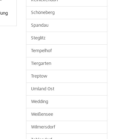
Reinickendorf
ie
Schöneberg
dung
Spandau
Steglitz
Tempelhof
Tiergarten
Treptow
Umland Ost
Wedding
Weißensee
Wilmersdorf