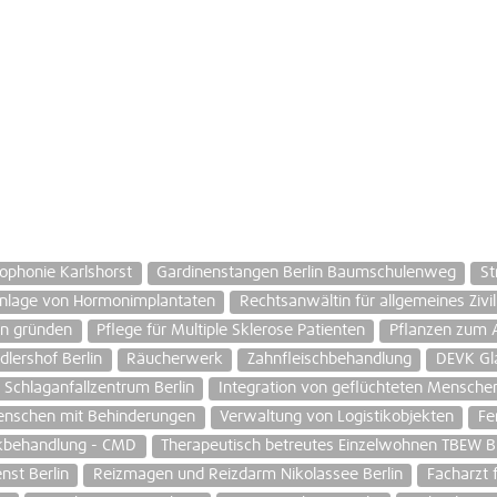
ophonie Karlshorst
Gardinenstangen Berlin Baumschulenweg
St
inlage von Hormonimplantaten
Rechtsanwältin für allgemeines Zivil
n gründen
Pflege für Multiple Sklerose Patienten
Pflanzen zum 
lershof Berlin
Räucherwerk
Zahnfleischbehandlung
DEVK Gl
Schlaganfallzentrum Berlin
Integration von geflüchteten Mensche
enschen mit Behinderungen
Verwaltung von Logistikobjekten
Fe
nkbehandlung - CMD
Therapeutisch betreutes Einzelwohnen TBEW 
nst Berlin
Reizmagen und Reizdarm Nikolassee Berlin
Facharzt 