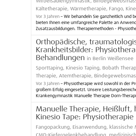
Wirbelsäulengymnastik, Bindegewebsmass
Kältetherapie, Wärmetherapie, Fango, Kine
Vor 3 Jahren
–
Wir behandeln Sie ganzheitlich und 
bieten Ihnen eine umfangreiche Palette an Anwend
Zusatzausbildungen. Therapiemethoden - Physiother
Orthopädische, traumatologis
Krankheitsbilder: Physiothera
Behandlungen
in Berlin Weißensee
Sporttaping, Kinesio Taping, Bobath Therap
Therapie, Atemtherapie, Bindegewebsma
Vor 3 Jahren
–
Physiotherapie wird sowohl in der Pr
großem Erfolg eingesetzt. Unsere Leistungsbereiche
Krankengymnastik Manuelle Therapie Dorn-Therapie 
Manuelle Therapie, Heißluft, h
Kinesio Tape: Physiotherapie
Fangopackung, Eisanwendung, klassische
CMD-Kiefergelenkbehandlung, medizinisc