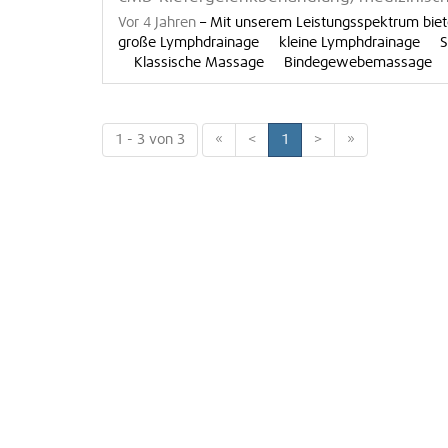
Vor 4 Jahren
–
Mit unserem Leistungsspektrum bie
große Lymphdrainage kleine Lymphdrainage 
Klassische Massage Bindegewebemassage [.
1 - 3 von 3
«
<
1
>
»