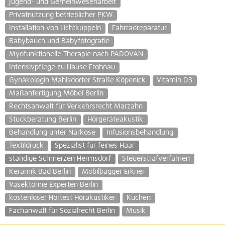
Jugend- und Gemeinwesenarbeit
Privatnutzung betrieblicher PKW
Installation von Lichtkuppeln
Fahrradreparatur
Babybauch und Babyfotografie
Myofunktionelle Therapie nach PADOVAN
Intensivpflege zu Hause Frohnau
Gynäkologin Mahlsdorfer Straße Köpenick
Vitamin D3
Maßanfertigung Möbel Berlin
Rechtsanwalt für Verkehrsrecht Marzahn
Stuckberatung Berlin
Hörgeräteakustik
Behandlung unter Narkose
Infusionsbehandlung
Textildruck
Spezialist für feines Haar
ständige Schmerzen Hermsdorf
Steuerstrafverfahren
Keramik Bad Berlin
Mobilbagger Erkner
Vasektomie Experten Berlin
kostenloser Hörtest Hörakustiker
Küchen
Fachanwalt für Sozialrecht Berlin
Musik