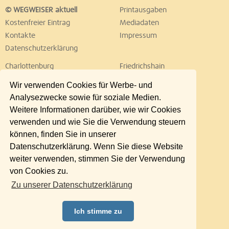
© WEGWEISER aktuell
Printausgaben
Kostenfreier Eintrag
Mediadaten
Kontakte
Impressum
Datenschutzerklärung
Charlottenburg
Friedrichshain
Hellersdorf
Hohenschönhausen
Wir verwenden Cookies für Werbe- und
Köpenick
Kreuzberg
Analysezwecke sowie für soziale Medien.
Lichtenberg
Marzahn
Weitere Informationen darüber, wie wir Cookies
Mitte
Neukölln
verwenden und wie Sie die Verwendung steuern
Pankow
Prenzlauer Berg
können, finden Sie in unserer
Reinickendorf
Schöneberg
Datenschutzerklärung. Wenn Sie diese Website
Spandau
Steglitz
weiter verwenden, stimmen Sie der Verwendung
Tempelhof
Tiergarten
von Cookies zu.
Treptow
Umland Ost
Zu unserer Datenschutzerklärung
Wedding
Weißensee
Wilmersdorf
Zehlendorf
Ich stimme zu