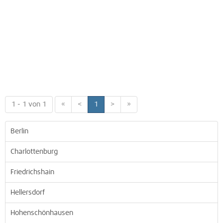
1 - 1 von 1
«
<
1
>
»
Berlin
Charlottenburg
Friedrichshain
Hellersdorf
Hohenschönhausen