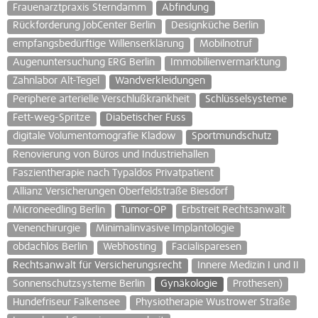
Frauenarztpraxis Sterndamm
Abfindung
Rückforderung JobCenter Berlin
Designküche Berlin
empfangsbedürftige Willenserklärung
Mobilnotruf
Augenuntersuchung ERG Berlin
Immobilienvermarktung
Zahnlabor Alt-Tegel
Wandverkleidungen
Periphere arterielle Verschlußkrankheit
Schlüsselsysteme
Fett-weg-Spritze
Diabetischer Fuss
digitale Volumentomografie Kladow
Sportmundschutz
Renovierung von Büros und Industriehallen
Faszientherapie nach Typaldos Privatpatient
Allianz Versicherungen Oberfeldstraße Biesdorf
Microneedling Berlin
Tumor-OP
Erbstreit Rechtsanwalt
Venenchirurgie
Minimalinvasive Implantologie
obdachlos Berlin
Webhosting
Facialisparesen
Rechtsanwalt für Versicherungsrecht
Innere Medizin I und II
Sonnenschutzsysteme Berlin
Gynäkologie
Prothesen)
Hundefriseur Falkensee
Physiotherapie Wustrower Straße