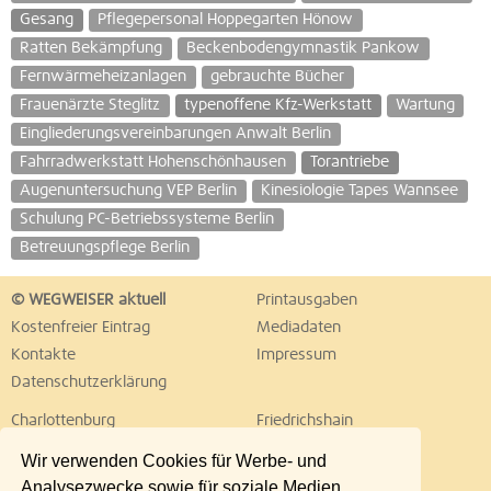
Gesang
Pflegepersonal Hoppegarten Hönow
Ratten Bekämpfung
Beckenbodengymnastik Pankow
Fernwärmeheizanlagen
gebrauchte Bücher
Frauenärzte Steglitz
typenoffene Kfz-Werkstatt
Wartung
Eingliederungsvereinbarungen Anwalt Berlin
Fahrradwerkstatt Hohenschönhausen
Torantriebe
Augenuntersuchung VEP Berlin
Kinesiologie Tapes Wannsee
Schulung PC-Betriebssysteme Berlin
Betreuungspflege Berlin
© WEGWEISER aktuell
Printausgaben
Kostenfreier Eintrag
Mediadaten
Kontakte
Impressum
Datenschutzerklärung
Charlottenburg
Friedrichshain
Hellersdorf
Hohenschönhausen
Wir verwenden Cookies für Werbe- und
Köpenick
Kreuzberg
Analysezwecke sowie für soziale Medien.