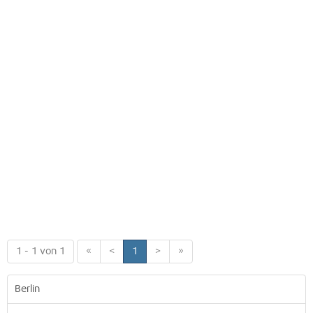
1 - 1 von 1
«
<
1
>
»
Berlin