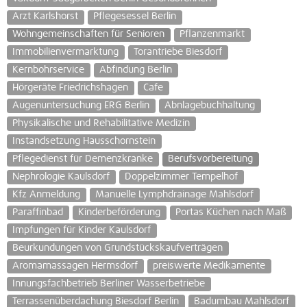
Arzt Karlshorst
Pflegesessel Berlin
Wohngemeinschaften für Senioren
Pflanzenmarkt
Immobilienvermarktung
Torantriebe Biesdorf
Kernbohrservice
Abfindung Berlin
Hörgeräte Friedrichshagen
Cafe
Augenuntersuchung ERG Berlin
Abnlagebuchhaltung
Physikalische und Rehabilitative Medizin
Instandsetzung Hausschornstein
Pflegedienst für Demenzkranke
Berufsvorbereitung
Nephrologie Kaulsdorf
Doppelzimmer Tempelhof
Kfz Anmeldung
Manuelle Lymphdrainage Mahlsdorf
Paraffinbad
Kinderbeförderung
Portas Küchen nach Maß
Impfungen für Kinder Kaulsdorf
Beurkundungen von Grundstückskaufverträgen
Aromamassagen Hermsdorf
preiswerte Medikamente
Innungsfachbetrieb Berliner Wasserbetriebe
Terrassenüberdachung Biesdorf Berlin
Badumbau Mahlsdorf