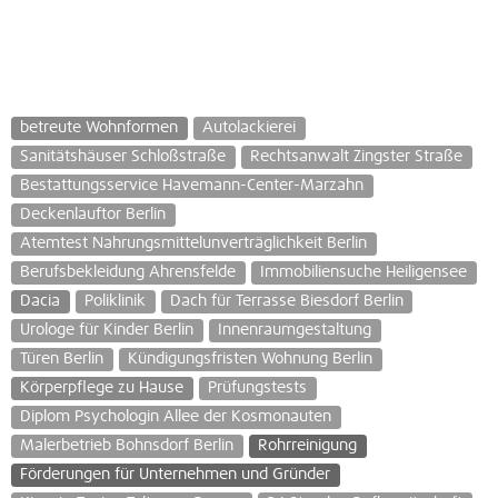
betreute Wohnformen
Autolackierei
Sanitätshäuser Schloßstraße
Rechtsanwalt Zingster Straße
Bestattungsservice Havemann-Center-Marzahn
Deckenlauftor Berlin
Atemtest Nahrungsmittelunverträglichkeit Berlin
Berufsbekleidung Ahrensfelde
Immobiliensuche Heiligensee
Dacia
Poliklinik
Dach für Terrasse Biesdorf Berlin
Urologe für Kinder Berlin
Innenraumgestaltung
Türen Berlin
Kündigungsfristen Wohnung Berlin
Körperpflege zu Hause
Prüfungstests
Diplom Psychologin Allee der Kosmonauten
Malerbetrieb Bohnsdorf Berlin
Rohrreinigung
Förderungen für Unternehmen und Gründer