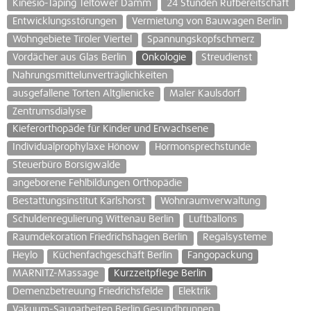
Kinesio-Taping Teltower Damm
24 Stunden Rufbereitschaft
Entwicklungsstörungen
Vermietung von Bauwagen Berlin
Wohngebiete Tiroler Viertel
Spannungskopfschmerz
Vordächer aus Glas Berlin
Onkologie
Streudienst
Nahrungsmittelunverträglichkeiten
ausgefallene Torten Altglienicke
Maler Kaulsdorf
Zentrumsdialyse
Kieferorthopäde für Kinder und Erwachsene
Individualprophylaxe Hönow
Hormonsprechstunde
Steuerbüro Borsigwalde
angeborene Fehlbildungen Orthopädie
Bestattungsinstitut Karlshorst
Wohnraumverwaltung
Schuldenregulierung Wittenau Berlin
Luftballons
Raumdekoration Friedrichshagen Berlin
Regalsysteme
Heylo
Küchenfachgeschäft Berlin
Fangopackung
MARNITZ-Massage
Kurzzeitpflege Berlin
Demenzbetreuung Friedrichsfelde
Elektrik
Vakuum-Saugarbeiten Berlin Gesundbrunnen