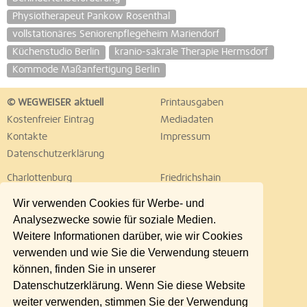
Physiotherapeut Pankow Rosenthal
vollstationäres Seniorenpflegeheim Mariendorf
Küchenstudio Berlin
kranio-sakrale Therapie Hermsdorf
Kommode Maßanfertigung Berlin
© WEGWEISER aktuell
Printausgaben
Kostenfreier Eintrag
Mediadaten
Kontakte
Impressum
Datenschutzerklärung
Charlottenburg
Friedrichshain
Hellersdorf
Hohenschönhausen
Wir verwenden Cookies für Werbe- und
Köpenick
Kreuzberg
Analysezwecke sowie für soziale Medien.
Lichtenberg
Marzahn
Weitere Informationen darüber, wie wir Cookies
Mitte
Neukölln
verwenden und wie Sie die Verwendung steuern
Pankow
Prenzlauer Berg
können, finden Sie in unserer
Reinickendorf
Schöneberg
Datenschutzerklärung. Wenn Sie diese Website
Spandau
Steglitz
weiter verwenden, stimmen Sie der Verwendung