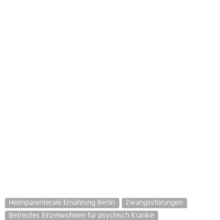
Heimparenterale Ernährung Berlin
Zwangsstörungen
Betreutes Einzelwohnen für psychisch Kranke