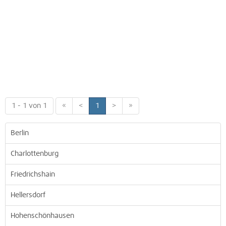
1 - 1 von 1
«
<
1
>
»
Berlin
Charlottenburg
Friedrichshain
Hellersdorf
Hohenschönhausen