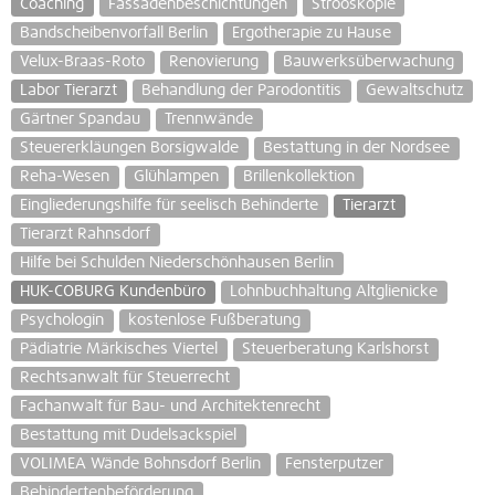
Coaching
Fassadenbeschichtungen
Strooskopie
Bandscheibenvorfall Berlin
Ergotherapie zu Hause
Velux-Braas-Roto
Renovierung
Bauwerksüberwachung
Labor Tierarzt
Behandlung der Parodontitis
Gewaltschutz
Gärtner Spandau
Trennwände
Steuererkläungen Borsigwalde
Bestattung in der Nordsee
Reha-Wesen
Glühlampen
Brillenkollektion
Eingliederungshilfe für seelisch Behinderte
Tierarzt
Tierarzt Rahnsdorf
Hilfe bei Schulden Niederschönhausen Berlin
HUK-COBURG Kundenbüro
Lohnbuchhaltung Altglienicke
Psychologin
kostenlose Fußberatung
Pädiatrie Märkisches Viertel
Steuerberatung Karlshorst
Rechtsanwalt für Steuerrecht
Fachanwalt für Bau- und Architektenrecht
Bestattung mit Dudelsackspiel
VOLIMEA Wände Bohnsdorf Berlin
Fensterputzer
Behindertenbeförderung