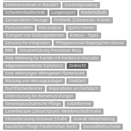
Seniorenwohnen in Biesdorf
Existentgründung
Schwimmbadtechnik
Lungensport
Kinderbobath
Zahnärztliche Chirurgie
Prothetik (Zahnersatz: Kronen
Partyschnitten
Holzanalyse
Sportschienen
Transport von Dialysepatienten
Kinesio - Tapes
Sensorische Integration
Pflegepersonal Hoppegarten Hönow
BBR
Steuererklärung Prenzlauer Berg
freie Wohnung für Familie mit Kindern in Marzahn
Allgemeinmediziner Karlshorst
Zivilrecht
freie Wohnungen Wohngebiet Plänterwald
Wartung von Heizungsanlagen
Steildach
Dachflächenfenster
Reparaturen an Flachdach
Unterstüzung bei Betriebsprüfungen
Gerontopsychiatrische Pflege
Solarthermie
Lasertherapie Zahnarztpraxis Wendenschloßstraße
Steuerberatung Grünauer Straße
Anwalt Mieterhöhung
häuslichen Pflege Friedrichshain Berlin
Gesundheitsschuhe