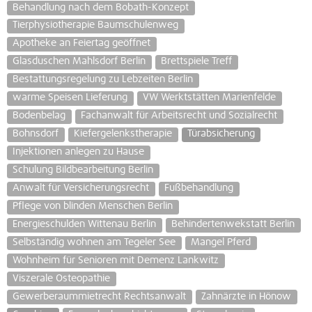
Behandlung nach dem Bobath-Konzept
Tierphysiotherapie Baumschulenweg
Apotheke an Feiertag geöffnet
Glasduschen Mahlsdorf Berlin
Brettspiele Treff
Bestattungsregelung zu Lebzeiten Berlin
warme Speisen Lieferung
VW Werktstätten Marienfelde
Bodenbelag
Fachanwalt für Arbeitsrecht und Sozialrecht
Bohnsdorf
Kiefergelenkstherapie
Türabsicherung
Injektionen anlegen zu Hause
Schulung Bildbearbeitung Berlin
Anwalt für Versicherungsrecht
Fußbehandlung
Pflege von blinden Menschen Berlin
Energieschulden Wittenau Berlin
Behindertenwekstatt Berlin
Selbständig wohnen am Tegeler See
Mangel Pferd
Wohnheim für Senioren mit Demenz Lankwitz
Viszerale Osteopathie
Gewerberaummietrecht Rechtsanwalt
Zahnärzte in Hönow