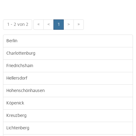
1 - 2 von 2
«
<
1
>
»
Berlin
Charlottenburg
Friedrichshain
Hellersdorf
Hohenschönhausen
Köpenick
Kreuzberg
Lichtenberg