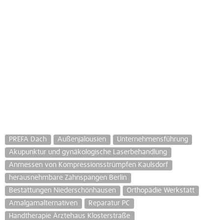
PREFA Dach
Außenjalousien
Unternehmensführung
Akupunktur und gynäkologische Laserbehandlung
Anmessen von Kompressionsstrümpfen Kaulsdorf
herausnehmbare Zahnspangen Berlin
Bestattungen Niederschönhausen
Orthopädie Werkstatt
Amalgamalternativen
Reparatur PC
Handtherapie Ärztehaus Klosterstraße