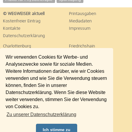
© WEGWEISER aktuell
Printausgaben
Kostenfreier Eintrag
Mediadaten
Kontakte
Impressum
Datenschutzerklärung
Charlottenburg
Friedrichshain
Hellersdorf
Hohenschönhausen
Wir verwenden Cookies für Werbe- und
Köpenick
Kreuzberg
Analysezwecke sowie für soziale Medien.
Lichtenberg
Marzahn
Weitere Informationen darüber, wie wir Cookies
Mitte
Neukölln
verwenden und wie Sie die Verwendung steuern
Pankow
Prenzlauer Berg
können, finden Sie in unserer
Reinickendorf
Schöneberg
Datenschutzerklärung. Wenn Sie diese Website
Spandau
Steglitz
weiter verwenden, stimmen Sie der Verwendung
Tempelhof
Tiergarten
von Cookies zu.
Treptow
Umland Ost
Zu unserer Datenschutzerklärung
Wedding
Weißensee
Wilmersdorf
Zehlendorf
Ich stimme zu