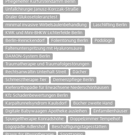
Pflegehelfer Kurfürstendamm Berlin
Unfallchirurgie Janusz-Korczak-Straße
Oraler Glukosetoleranztest
minimal invasive Wirbelsäulenbehandlung
Laschlifting Berlin
KWK und Mini-BHKW Lichterfelde Berlin
Berlin-Reinickendorf
Folientönung Berlin
Podologe
Faltenunterspritzung mit Hyaluronsäure
DAMON-System Berlin
Traumatherapie und Traumafolgestörungen
Rechtsanwältin Unterhalt Streit
Dächer
Schmerztherapie Tier
Demenzpflege Berlin
Kieferorthopädie für Erwachsene Niederschönhausen
Kfz Schadenbewertungen Berlin
Karpaltunnelsyndrom Kaulsdorf
Bücher zweite Hand
Digitale Babywaagen Apotheke ausleihen
Einfamilienhäuser
Spuegeltherapie Konradshöhe
Doppelzimmer Tempelhof
Logopädie Adlershof
Beschäftigungstagesstätten
Praxis für Physiotherapie
Sporttaping