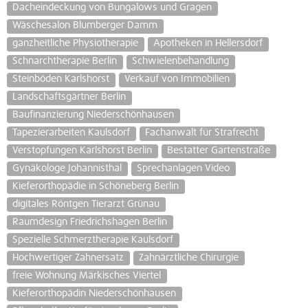
Dacheindeckung von Bungalows und Gragen
Wäschesalon Blumberger Damm
ganzheitliche Physiotherapie
Apotheken in Hellersdorf
Schnarchtherapie Berlin
Schwielenbehandlung
Steinböden Karlshorst
Verkauf von Immobilien
Landschaftsgärtner Berlin
Baufinanzierung Niederschönhausen
Tapezierarbeiten Kaulsdorf
Fachanwalt für Strafrecht
Verstopfungen Karlshorst Berlin
Bestatter Gartenstraße
Gynäkologe Johannisthal
Sprechanlagen Video
Kieferorthopädie in Schöneberg Berlin
digitales Röntgen Tierarzt Grünau
Raumdesign Friedrichshagen Berlin
Spezielle Schmerztherapie Kaulsdorf
Hochwertiger Zahnersatz
Zahnärztliche Chirurgie
freie Wohnung Märkisches Viertel
Kieferorthopädin Niederschönhausen