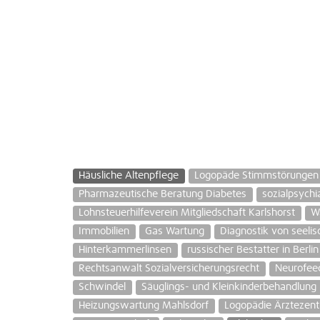
Häusliche Altenpflege
Logopäde Stimmstörungen
Pharmazeutische Beratung Diabetes
sozialpsychi
Lohnsteuerhilfeverein Mitgliedschaft Karlshorst
W
Immobilien
Gas Wartung
Diagnostik von seeli
Hinterkammerlinsen
russischer Bestatter in Berlin
Rechtsanwalt Sozialversicherungsrecht
Neurofee
Schwindel
Säuglings- und Kleinkinderbehandlung 
Heizungswartung Mahlsdorf
Logopädie Ärztezen