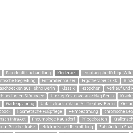
Parodontitisbehandlung
Kinderarzt
empfangsbedürftige Wille
atrische Begleitung
Einfamilienhäuser
Ergotherapeut ukb
Bind
aschbecken aus Tekno Berlin
Klassik
Häppchen
Verkauf und 
sch bedingten Störungen
Umzug Kostenvoranschlag Berlin
Krank
Gartenplanung
Unfallrekonstruktion Alt-Treptow Berlin
Gesun
dback
kosmetische Fußpflege
Heimbeatmung
chronische Le
nach IntraAct
Pneumologe Kaulsdorf
Pflegekosten
Krallenze
trum Ruschestraße
elektronische Übermittlung
Zahnärzte in Spa