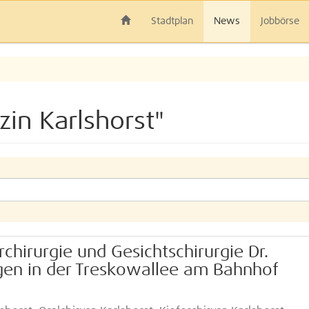
Stadtplan
News
Jobbörse
in Karlshorst"
erchirurgie und Gesichtschirurgie Dr.
gen in der Treskowallee am Bahnhof