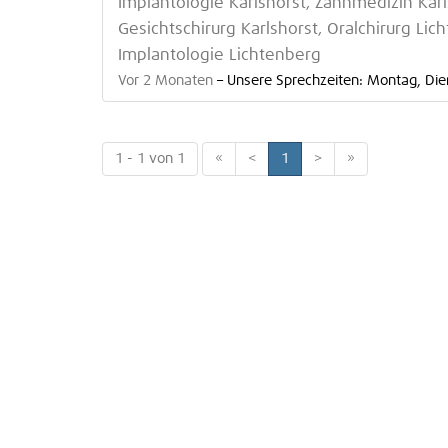
Implantologie Karlshorst, Zahnmedizin Karls
Gesichtschirurg Karlshorst, Oralchirurg Lic
Implantologie Lichtenberg
Vor 2 Monaten
–
Unsere Sprechzeiten: Montag, Die
1 - 1 von 1
«
<
1
>
»