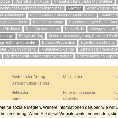
tologe
Operation am Auge
Pflegeberatung Berlin Marienfelde
e Wohnungen Wohngebiet Johannisthal
Gärtner
Atemwegserkran
on Schädlingen
Rechtsanwalt Kündigungsschutzklage
Bauunter
ger Allee Berlin
feste Zahnspange
Gardinenstangen Berlin Ba
an Steildach
Dachflächenfenster
Heiße Rolle
videogestützte E
orsorge
Pflege am Tag
Schornsteinverlängerung Kaulsdorf Berli
gsrecht für Patienten
Burnout-Prävention
Eigentumswohnung
inder und Erwachsene
Mühlenberg-Center
Zahnersatz Friedrichsf
Rechtsanwalt Unternehmensgründung
Bodensanierung Köpenic
Kostenfreier Eintrag
Mediadaten
K
Datenschutzerklärung
Hellersdorf
Hohenschönhausen
K
Mitte
Neukölln
P
Spandau
Steglitz
T
 für soziale Medien. Weitere Informationen darüber, wie wir
Wedding
Weißensee
W
chutzerklärung. Wenn Sie diese Website weiter verwenden, st