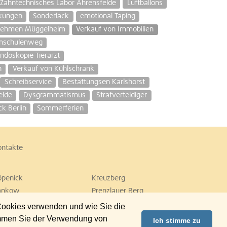
Zahntechnisches Labor Ahrensfelde
Luftballons
kungen
Sonderlack
emotional Taping
nehmen Müggelheim
Verkauf von Immobilien
umschulenweg
ndoskopie Tierarzt
n
Verkauf von Kühlschrank
Schreibservice
Bestattungsen Karlshorst
elde
Dysgrammatismus
Strafverteidiger
k Berlin
Sommerferien
ontakte
öpenick
Kreuzberg
ankow
Prenzlauer Berg
empelhof
Tiergarten
 Cookies verwenden und wie Sie die
ilmersdorf
Zehlendorf
immen Sie der Verwendung von
Ich stimme zu