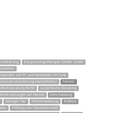
nserklärung
Entspannungstherapie Gindler Arbeit
earbeiten
Reparatur von PC und Notebooks im Funk
enzusatzversicherung HanseMerkur
Fenster
dheitsberatung Berlin
systemische Beratung
bererkrankungen am Herzen
Ehescheidung
h
Röntgen Tier
Polsterneubezug
Rolltore
ndau
Prüfung von Steuerbescheid