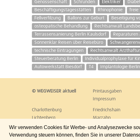
Genossenschaft
Schrunden
Elektriker
Diabe
Beschäftigungstagesstätten
Rhinophonie
frei
Fellverfilzung
Ballons zur Geburt
Beseitigung v
osteopatische Behandlung
Rechtsanwalt Landsber
Terrassensanierung Berlin Kaulsdorf
Reparaturen 
Sonnenklar Reisen über Reisebüro
Schwangerenv
technische Eintragungen
Rechtsanwalt Arzthaftun
Steuerberatung Berlin
Individualprophylaxe für K
Autowerkstatt Biesdorf
T4
Implantologie Berlin
© WEGWEISER aktuell
Printausgaben
Impressum
Charlottenburg
Friedrichshain
Lichtenberg
Marzahn
Reinickendorf
Schöneberg
Wir verwenden Cookies für Werbe- und Analysezwecke sowie
Treptow
Umland Ost
Verwendung steuern können, finden Sie in unserer Datens