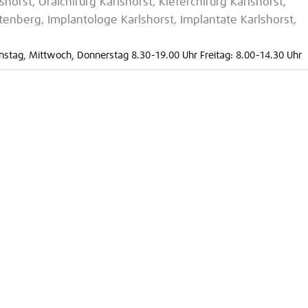
horst, Oralchirurg Karlshorst, Kieferchirurg Karlshorst,
htenberg, Implantologe Karlshorst, Implantate Karlshorst,
nstag, Mittwoch, Donnerstag 8.30-19.00 Uhr Freitag: 8.00-14.30 Uhr