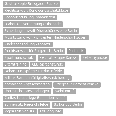
Gastroskopie Breisgauer Straße
Rechtsanwalt Kündigungsschutzklage
Lohnbuchführung Johannisthal
Diabetiker-Versorgung Orthopäde
Scheidungsanwalt Oberschöneweide Berlin
Ausstattung von Richtfesten Niederschönhausen
Kinderbehandlung Zahnarzt
Rechtsanwalt für Sorgerecht Berlin
Prothetik
Sportmundschutz
Elektrotherapie Karow
Selbsthypnose
Elterntraining
CED-Sprechstunde
Behandlungspflege Friedrichsfelde
Allianz Berufsunfähigkeitsversicherung
chronische Kopfschmerzen
Pflege für Demenzkranke
thermische Anwendungen
Mobilnotruf
Caritas Hauspflege Berlin Hermsdorf
Zahnersatz Friedrichsfelde
Balkonbau Berlin
Reparatur von Tür
Frauenquote