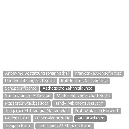
Anonyme Bestattung Johannisthal
Krankenkassengefördert
Handverletzung Arzt Berlin
Rollstuhl mit Schiebehilfe
Schuppenflechte
Ästhetische Zahnheilkunde
Stimmstörung Adlershof
Markisenfachgeschäft Berlin
Reparatur Staubsauger
Handy Mikrofonaustausch
Triggerpunkt-Therapie Marienfelde
Profi-Make-up Biesdorf
Gedenkstein
Personalvertretung
Sanitäranlagen
Treppen Berlin
Türöffnung 24 Stunden Berlin