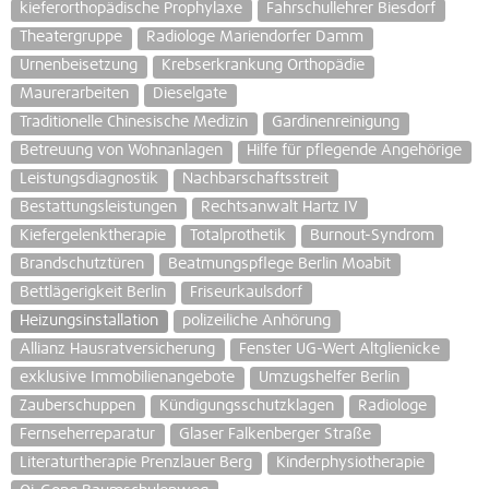
kieferorthopädische Prophylaxe
Fahrschullehrer Biesdorf
Theatergruppe
Radiologe Mariendorfer Damm
Urnenbeisetzung
Krebserkrankung Orthopädie
Maurerarbeiten
Dieselgate
Traditionelle Chinesische Medizin
Gardinenreinigung
Betreuung von Wohnanlagen
Hilfe für pflegende Angehörige
Leistungsdiagnostik
Nachbarschaftsstreit
Bestattungsleistungen
Rechtsanwalt Hartz IV
Kiefergelenktherapie
Totalprothetik
Burnout-Syndrom
Brandschutztüren
Beatmungspflege Berlin Moabit
Bettlägerigkeit Berlin
Friseurkaulsdorf
Heizungsinstallation
polizeiliche Anhörung
Allianz Hausratversicherung
Fenster UG-Wert Altglienicke
exklusive Immobilienangebote
Umzugshelfer Berlin
Zauberschuppen
Kündigungsschutzklagen
Radiologe
Fernseherreparatur
Glaser Falkenberger Straße
Literaturtherapie Prenzlauer Berg
Kinderphysiotherapie