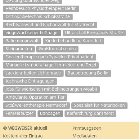
Qi-Gong Baumschulenweg
Heimbesuch Physiotherapeut Berlin
Orthopädietechnik Schloßstraße
Rechtsanwalt und Fachanwalt für Strafrecht
eingewachsener Fußnagel
Ultraschall Breisgauer Straße
Patientenanwalt
Kinderbehandlung Kaulsdorf
Steinarbeiten
Großformatkopien
Faszientherapie nach Typaldos Privatpatient
Manuelle Lympdrainage Hermsdorf und Tegel
Lackierarbeiten Lichtenrade
Baubetreuung Berlin
technische Eintragungen
Jobs für Menschen mit Behinderungen Moabit
Ambulante Operation am Tier
Stoßwellentherapie Hermsdorf
Spezialist für Naturlocken
Fensterputzer
Bandagen
Kieferchirurg Karlshorst
© WEGWEISER aktuell
Printausgaben
Kostenfreier Eintrag
Mediadaten