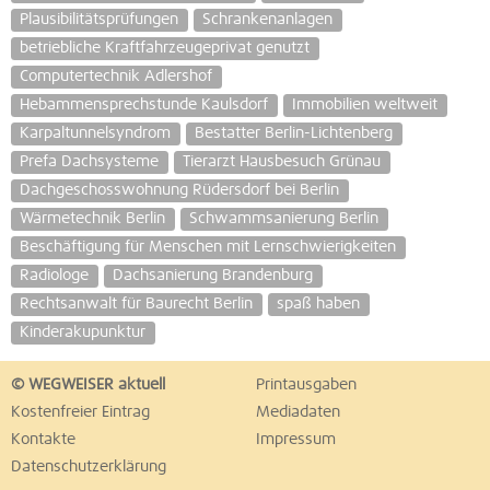
Plausibilitätsprüfungen
Schrankenanlagen
betriebliche Kraftfahrzeugeprivat genutzt
Computertechnik Adlershof
Hebammensprechstunde Kaulsdorf
Immobilien weltweit
Karpaltunnelsyndrom
Bestatter Berlin-Lichtenberg
Prefa Dachsysteme
Tierarzt Hausbesuch Grünau
Dachgeschosswohnung Rüdersdorf bei Berlin
Wärmetechnik Berlin
Schwammsanierung Berlin
Beschäftigung für Menschen mit Lernschwierigkeiten
Radiologe
Dachsanierung Brandenburg
Rechtsanwalt für Baurecht Berlin
spaß haben
Kinderakupunktur
© WEGWEISER aktuell
Printausgaben
Kostenfreier Eintrag
Mediadaten
Kontakte
Impressum
Datenschutzerklärung