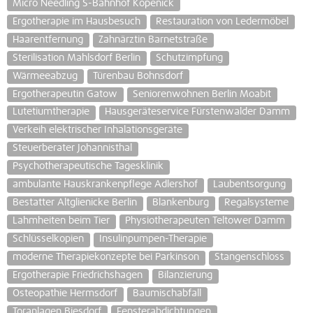
Micro Needling S-Bahnhof Köpenick
Ergotherapie im Hausbesuch
Restauration von Ledermöbel
Haarentfernung
Zahnärztin Barnetstraße
Sterilisation Mahlsdorf Berlin
Schutzimpfung
Wärmeeabzug
Türenbau Bohnsdorf
Ergotherapeutin Gatow
Seniorenwohnen Berlin Moabit
Lutetiumtherapie
Hausgeräteservice Fürstenwalder Damm
Verkeih elektrischer Inhalationsgeräte
Steuerberater Johannisthal
Psychotherapeutische Tagesklinik
ambulante Hauskrankenpflege Adlershof
Laubentsorgung
Bestatter Altglienicke Berlin
Blankenburg
Regalsysteme
Lahmheiten beim Tier
Physiotherapeuten Teltower Damm
Schlüsselkopien
Insulinpumpen-Therapie
moderne Therapiekonzepte bei Parkinson
Stangenschloss
Ergotherapie Friedrichshagen
Bilanzierung
Osteopathie Hermsdorf
Baumischabfall
Toranlagen Biesdorf
Fensterabdichtungen