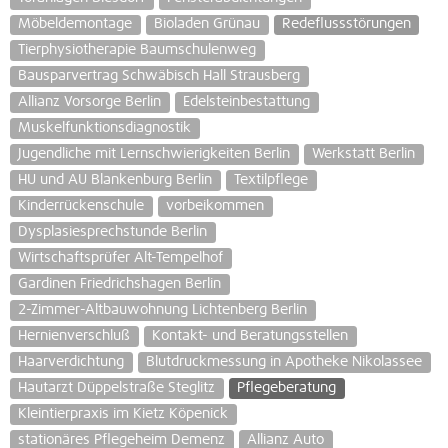
Möbeldemontage
Bioladen Grünau
Redeflussstörungen
Tierphysiotherapie Baumschulenweg
Bausparvertrag Schwäbisch Hall Strausberg
Allianz Vorsorge Berlin
Edelsteinbestattung
Muskelfunktionsdiagnostik
Jugendliche mit Lernschwierigkeiten Berlin
Werkstatt Berlin
HU und AU Blankenburg Berlin
Textilpflege
Kinderrückenschule
vorbeikommen
Dysplasiesprechstunde Berlin
Wirtschaftsprüfer Alt-Tempelhof
Gardinen Friedrichshagen Berlin
2-Zimmer-Altbauwohnung Lichtenberg Berlin
Hernienverschluß
Kontakt- und Beratungsstellen
Haarverdichtung
Blutdruckmessung in Apotheke Nikolassee
Hautarzt Düppelstraße Steglitz
Pflegeberatung
Kleintierpraxis im Kietz Köpenick
stationäres Pflegeheim Demenz
Allianz Auto