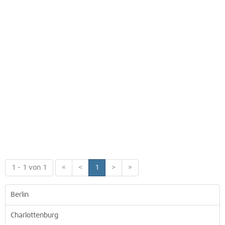
1 - 1 von 1
«
<
1
>
»
Berlin
Charlottenburg