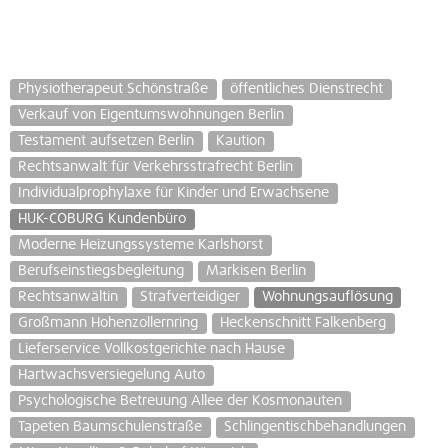
Physiotherapeut Schönstraße
öffentliches Dienstrecht
Verkauf von Eigentumswohnungen Berlin
Testament aufsetzen Berlin
Kaution
Rechtsanwalt für Verkehrsstrafrecht Berlin
Individualprophylaxe für Kinder und Erwachsene
HUK-COBURG Kundenbüro
Moderne Heizungssysteme Karlshorst
Berufseinstiegsbegleitung
Markisen Berlin
Rechtsanwältin
Strafverteidiger
Wohnungsauflösung
Großmann Hohenzollernring
Heckenschnitt Falkenberg
Lieferservice Vollkostgerichte nach Hause
Hartwachsversiegelung Auto
Psychologische Betreuung Allee der Kosmonauten
Tapeten Baumschulenstraße
Schlingentischbehandlungen