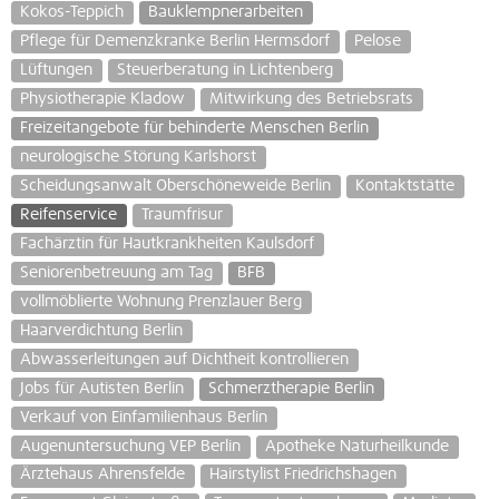
Kokos-Teppich
Bauklempnerarbeiten
Pflege für Demenzkranke Berlin Hermsdorf
Pelose
Lüftungen
Steuerberatung in Lichtenberg
Physiotherapie Kladow
Mitwirkung des Betriebsrats
Freizeitangebote für behinderte Menschen Berlin
neurologische Störung Karlshorst
Scheidungsanwalt Oberschöneweide Berlin
Kontaktstätte
Reifenservice
Traumfrisur
Fachärztin für Hautkrankheiten Kaulsdorf
Seniorenbetreuung am Tag
BFB
vollmöblierte Wohnung Prenzlauer Berg
Haarverdichtung Berlin
Abwasserleitungen auf Dichtheit kontrollieren
Jobs für Autisten Berlin
Schmerztherapie Berlin
Verkauf von Einfamilienhaus Berlin
Augenuntersuchung VEP Berlin
Apotheke Naturheilkunde
Ärztehaus Ahrensfelde
Hairstylist Friedrichshagen