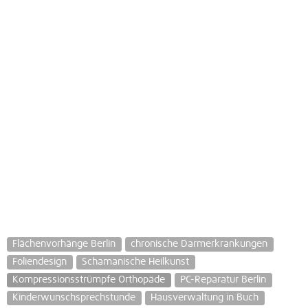
Flächenvorhänge Berlin
chronische Darmerkrankungen
Foliendesign
Schamanische Heilkunst
Kompressionsstrümpfe Orthopäde
PC-Reparatur Berlin
Kinderwunschsprechstunde
Hausverwaltung in Buch