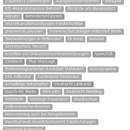
Frauenarzt Gleimstraße
Transportunternehmen
Mediator
Kfz-Reparaturservice Biesdorf
Tierärzte am Mexikoplatz
Alexien
Behindertenfahrten
Wurzelkanalbehandlungen Friedrichsfelde
preiswerte Jalousien
Sonnenschutzanlagen Adlershof Berlin
Mietwohnungen in Hellersdorf
Qi Gong
Notariat
Zeckenschutz Tierarzt
Erstellen von Einkommenssteuererklärungen
Spreizfuß
Steildach
Thai-Massage
Bodenbelagsarbeiten Kaulsdorf Mahlsdorf
Kunstprojekte
LRS Adlershof
Gartenpool Desjoyaux
Schädlinge bekämpfen
Strafrecht Lankwitz
Dusch-WC Berlin
Mini-Jobs
Strafrecht Wedding
Schmiede
Vorsorge Frauenarzt
Musikschule
vollkeramische Brücken
Hörscreening auch bei Neugeborenen
Rechtsanwalt Grundstücksrecht Friedrichshagen
Gärtnerei Rahnsdorf