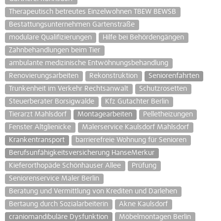
Therapeutisch betreutes Einzelwohnen TBEW BEWSB
Bestattungsunternehmen Gartenstraße
modulare Qualifizierungen
Hilfe bei Behördengängen
Zahnbehandlungen beim Tier
ambulante medizinische Entwöhnungsbehandlung
Renovierungsarbeiten
Rekonstruktion
Seniorenfahrten
Trunkenheit im Verkehr Rechtsanwalt
Schutzrosetten
Steuerberater Borsigwalde
Kfz Gutachter Berlin
Tierarzt Mahlsdorf
Montagearbeiten
Pelletheizungen
Fenster Altglienicke
Malerservice Kaulsdorf Mahlsdorf
Krankentransport
barrierefreie Wohnung für Senioren
Berufsunfähigkeitsversicherung HanseMerkur
Kieferorthopäde Schönhauser Allee
Prüfung
Seniorenservice Maler Berlin
Beratung und Vermittlung von Krediten und Darlehen
Bertaung durch Sozialarbeiterin
Akne Kaulsdorf
craniomandibuläre Dysfunktion
Möbelmontagen Berlin