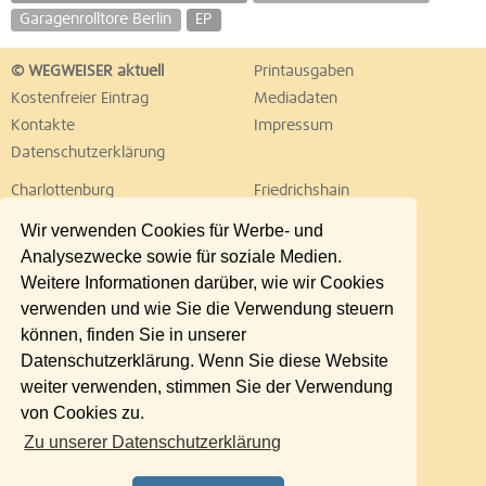
Garagenrolltore Berlin
EP
© WEGWEISER aktuell
Printausgaben
Kostenfreier Eintrag
Mediadaten
Kontakte
Impressum
Datenschutzerklärung
Charlottenburg
Friedrichshain
Hellersdorf
Hohenschönhausen
Wir verwenden Cookies für Werbe- und
Köpenick
Kreuzberg
Analysezwecke sowie für soziale Medien.
Lichtenberg
Marzahn
Weitere Informationen darüber, wie wir Cookies
Mitte
Neukölln
verwenden und wie Sie die Verwendung steuern
Pankow
Prenzlauer Berg
können, finden Sie in unserer
Reinickendorf
Schöneberg
Datenschutzerklärung. Wenn Sie diese Website
Spandau
Steglitz
weiter verwenden, stimmen Sie der Verwendung
Tempelhof
Tiergarten
von Cookies zu.
Treptow
Umland Ost
Zu unserer Datenschutzerklärung
Wedding
Weißensee