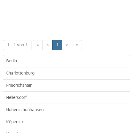
1 - 1 von 1
«
<
1
>
»
Berlin
Charlottenburg
Friedrichshain
Hellersdorf
Hohenschönhausen
Köpenick