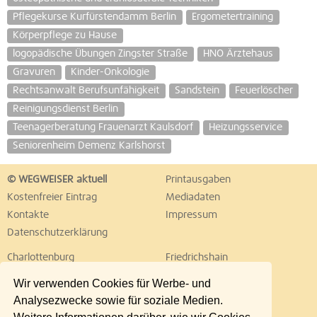
Pflegekurse Kurfürstendamm Berlin
Ergometertraining
Körperpflege zu Hause
logopädische Übungen Zingster Straße
HNO Ärztehaus
Gravuren
Kinder-Onkologie
Rechtsanwalt Berufsunfähigkeit
Sandstein
Feuerlöscher
Reinigungsdienst Berlin
Teenagerberatung Frauenarzt Kaulsdorf
Heizungsservice
Seniorenheim Demenz Karlshorst
© WEGWEISER aktuell
Printausgaben
Kostenfreier Eintrag
Mediadaten
Kontakte
Impressum
Datenschutzerklärung
Charlottenburg
Friedrichshain
Hellersdorf
Hohenschönhausen
Wir verwenden Cookies für Werbe- und
Köpenick
Kreuzberg
Analysezwecke sowie für soziale Medien.
Lichtenberg
Marzahn