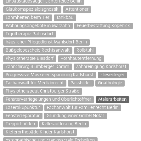
Einbaustaubsauger Lichterfelde Berlin
Glaukomspezialdiagnostik
Attentioner
Lahmheiten beim Tier
Tankbau
Wohnungsangebote in Marzahn
Feuerbestattung Köpenick
Ergotherapie Rahnsdorf
häuslicher Pflegedienst Mahlsdorf Berlin
Bußgeldbescheid Rechtsanwalt
Rollstuhl
Physiotherapie Biesdorf
Hornhautentfernung
Zahnchirurg Blumberger Damm
Zahnreinigung Karlshorst
Progressive Muskelentspannung Karlshorst
Fliesenleger
Fachanwalt für Medizinrecht
Passbilder
Gnathologie
Physiotherapeut Christburger Straße
Fensterverriegelungen und Oberlichtöffner
Malerarbeiten
Laserakupunktur
Fachanwalt für Familienrecht Berlin
Fensterreparatur
Gründung einer GmbH Notar
Treppichböden
Kellerauflösung Berlin
Kieferorthopäde Kinder Karlshorst
osteopathische und craniosacrale Techniken