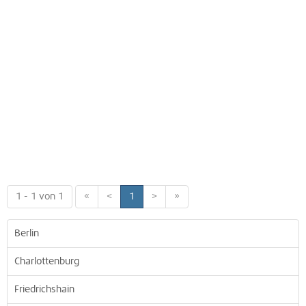
1 - 1 von 1
«
<
1
>
»
Berlin
Charlottenburg
Friedrichshain