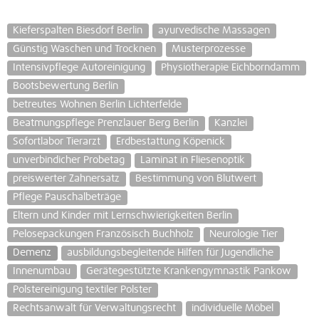
Kieferspalten Biesdorf Berlin
ayurvedische Massagen
Günstig Waschen und Trocknen
Musterprozesse
Intensivpflege Autoreinigung
Physiotherapie Eichborndamm
Bootsbewertung Berlin
betreutes Wohnen Berlin Lichterfelde
Beatmungspflege Prenzlauer Berg Berlin
Kanzlei
Sofortlabor Tierarzt
Erdbestattung Köpenick
unverbindicher Probetag
Laminat in Fliesenoptik
preiswerter Zahnersatz
Bestimmung von Blutwert
Pflege Pauschalbeträge
Eltern und Kinder mit Lernschwierigkeiten Berlin
Pelosepackungen Französisch Buchholz
Neurologie Tier
Demenz
ausbildungsbegleitende Hilfen für Jugendliche
Innenumbau
Gerätegestützte Krankengymnastik Pankow
Polstereinigung textiler Polster
Rechtsanwalt für Verwaltungsrecht
individuelle Möbel