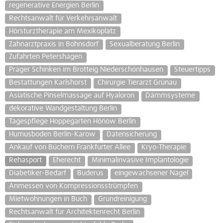
regenerative Energien Berlin
Rechtsanwalt für Verkehrsanwalt
Hörsturztherapie am Mexikoplatz
Zahnarztpraxis in Bohnsdorf
Sexualberatung Berlin
Zufahrten Petershagen
Prager Schinken im Brotteig Niederschönhausen
Steuertipps
Bestattungen Karlshorst
Chirurgie Tierarzt Grünau
Asiatische Pinselmassage auf Hyaloron
Dämmsysteme
dekorative Wandgestaltung Berlin
Tagespflege Hoppegarten Hönow Berlin
Humusboden Berlin-Karow
Datensicherung
Ankauf von Büchern Frankfurter Allee
Kryo-Therapie
Rehasport
Eherecht
Minimalinvasive Implantologie
Diabetiker-Bedarf
Buderus
eingewachsener Nagel
Anmessen von Kompressionsstrümpfen
Mietwohnungen in Buch
Grundreinigung
Rechtsanwalt für Architektenrecht Berlin