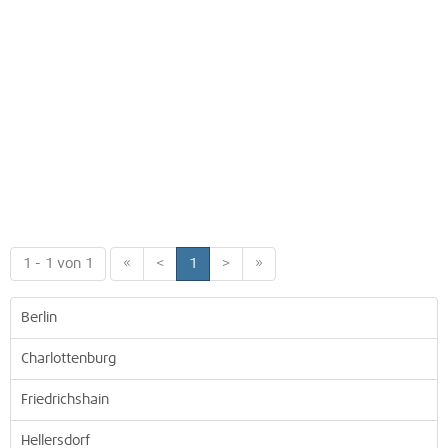
1 - 1 von 1
«
<
1
>
»
Berlin
Charlottenburg
Friedrichshain
Hellersdorf