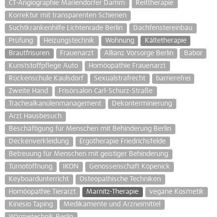
CT-Angiographie Mariendorfer Damm
Reittherapie
Korrektur mit transparenten Schienen
Suchtkrankenhilfe Lichtenrade Berlin
Dachfenstereinbau
Prüfung
Heizungstechnik
Wohnung
Kältetherapie
Brautfrisuren
Frauenarzt
Allianz Vorsorge Berlin
Babor
Kunststoffpflege Auto
Homöopathie Frauenarzt
Rückenschule Kaulsdorf
Sexualstrafrecht
barrierefrei
Zweite Hand
Frisörsalon Carl-Schurz-Straße
Trachealkanülenmanagement
Dekonterminierung
Arzt Hausbesuch
Beschäftigung für Menschen mit Behinderung Berlin
Deckenverkleidung
Ergotherapie Friedrichsfelde
Betreuung für Menschen mit geistiger Behinderung
Türnotöffnung
IKON
Genossenschaft Köpenick
Keyboardunterricht
Osteopathische Techniken
Homöopathie Tierarzt
Marnitz-Therapie
vegane Kosmetik
Kinesio Taping
Medikamente und Arzneimittel