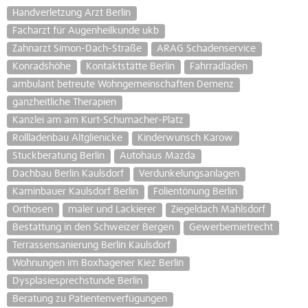
Handverletzung Arzt Berlin
Facharzt für Augenheilkunde ukb
Zahnarzt Simon-Dach-Straße
ARAG Schadenservice
Konradshöhe
Kontaktstätte Berlin
Fahrradladen
ambulant betreute Wohngemeinschaften Demenz
ganzheitliche Therapien
Kanzlei am am Kurt-Schumacher-Platz
Rollladenbau Altglienicke
Kinderwunsch Karow
Stuckberatung Berlin
Autohaus Mazda
Dachbau Berlin Kaulsdorf
Verdunkelungsanlagen
Kaminbauer Kaulsdorf Berlin
Folientönung Berlin
Orthosen
maler und Lackierer
Ziegeldach Mahlsdorf
Bestattung in den Schweizer Bergen
Gewerbemietrecht
Terrassensanierung Berlin Kaulsdorf
Wohnungen im Boxhagener Kiez Berlin
Dysplasiesprechstunde Berlin
Beratung zu Patientenverfügungen