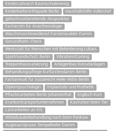
Kinderzahnarzt Baumschulenweg
Kinderkieferorthopäde Berlin
Haushaltshilfe Adlershof
geburtsvorbereitende Akupunktur
Fachärztin für Anästhesiologie
Waschmaschinendienst Fürstenwalder Damm
Gesundheits-Check
Werkstatt für Menschen mit Behinderung Lübars
Sportmundschutz Berlin
Vibrationstraining
Treppenhaussanierung
Anlagenbau Kesselanlagen
Behandlungspflege Kurfürstendamm Berlin
Fachanwalt für Sozialrecht Helle-Mitte Berlin
Diplompsychologin
Implantate und Prothetik
Pflasterarbeiten Berlin Johannisthal
Englisch Kurs
Krankentransportunternehmen
Kastration beim Tier
Lackarbeiten an Kfz
Wirbelsäulenbehandlung nach Dorn Pankow
Augenarztpraxis Tempelhofer Damm