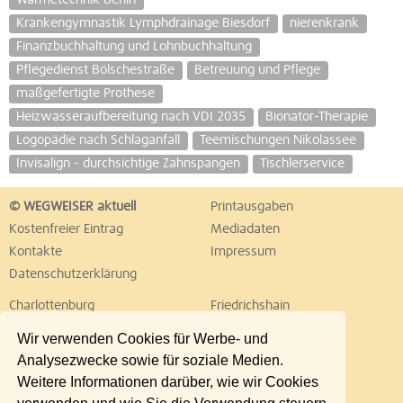
Wärmetechnik Berlin
Krankengymnastik Lymphdrainage Biesdorf
nierenkrank
Finanzbuchhaltung und Lohnbuchhaltung
Pflegedienst Bölschestraße
Betreuung und Pflege
maßgefertigte Prothese
Heizwasseraufbereitung nach VDI 2035
Bionator-Therapie
Logopädie nach Schlaganfall
Teemischungen Nikolassee
Invisalign - durchsichtige Zahnspangen
Tischlerservice
© WEGWEISER aktuell
Printausgaben
Kostenfreier Eintrag
Mediadaten
Kontakte
Impressum
Datenschutzerklärung
Charlottenburg
Friedrichshain
Hellersdorf
Hohenschönhausen
Wir verwenden Cookies für Werbe- und
Köpenick
Kreuzberg
Analysezwecke sowie für soziale Medien.
Lichtenberg
Marzahn
Weitere Informationen darüber, wie wir Cookies
Mitte
Neukölln