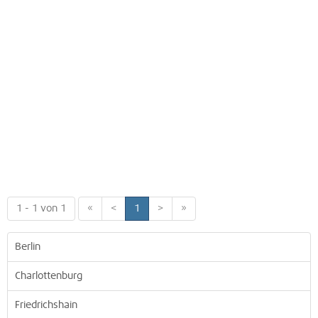
1 - 1 von 1
«
<
1
>
»
Berlin
Charlottenburg
Friedrichshain