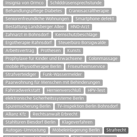
Insignia von Ormco
Schilddrüsensprechstunde
Behandlungspflege Diabetes
Craniosacraltherapie
Seniorenfreundliche Wohnungen
Smartphone defekt
Bestattung Landsberger Allee
HNO-Arzt
Zahnarzt in Bohnsdorf
Kernschutzbeschläge
Ergotherapie Rahnsdorf
Steuerbüro Borsigwalde
Arbeitsvertrag
Prothesen
Kunsts
Prophylaxe für Kinder und Erwachsene
Colonmassage
mobile Physiotherapie Berlin
Friseurheimservice
Strafverteidiger
Funk-Wassermelder
Paarwohnung für Menschen mit Behinderungen
Fahrradwerkstatt
Hernienverschluß
HPV-Test
elektronische Sicherheitssysteme Berlin
Spurensicherung Berlin
TV-Inspektion Berlin Bohnsdorf
Allianz Kfz
Rechtsanwalt Erbrecht
Stahltüren Biesdorf Berlin
Klageverfahren
Autogas-Umrüstung
Möbeleinlagerung Berlin
Strafrecht