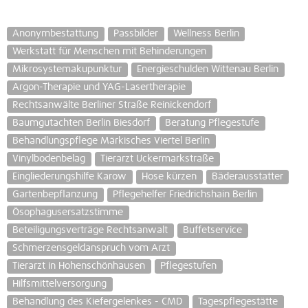
Anonymbestattung
Passbilder
Wellness Berlin
Werkstatt für Menschen mit Behinderungen
Mikrosystemakupunktur
Energieschulden Wittenau Berlin
Argon-Therapie und YAG-Lasertherapie
Rechtsanwälte Berliner Straße Reinickendorf
Baumgutachten Berlin Biesdorf
Beratung Pflegestufe
Behandlungspflege Märkisches Viertel Berlin
Vinylbodenbelag
Tierarzt Uckermarkstraße
Eingliederungshilfe Karow
Hose kürzen
Bäderausstatter
Gartenbepflanzung
Pflegehelfer Friedrichshain Berlin
Ösophagusersatzstimme
Beteiligungsverträge Rechtsanwalt
Buffetservice
Schmerzensgeldanspruch vom Arzt
Tierarzt in Hohenschönhausen
Pflegestufen
Hilfsmittelversorgung
Behandlung des Kiefergelenkes - CMD
Tagespflegestätte