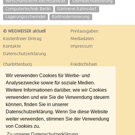
Wirtschaftsrecht Rechtsanwalt
Stoffwechselstörung
Computertechnik Berlin
Gärtnerei Rahnsdorf
Lagerungsschwindel
Badmodernisierung
© WEGWEISER aktuell
Printausgaben
Kostenfreier Eintrag
Mediadaten
Kontakte
Impressum
Datenschutzerklärung
Charlottenburg
Friedrichshain
Hellersdorf
Hohenschönhausen
Wir verwenden Cookies für Werbe- und
Köpenick
Kreuzberg
Analysezwecke sowie für soziale Medien.
Lichtenberg
Marzahn
Weitere Informationen darüber, wie wir Cookies
Mitte
Neukölln
verwenden und wie Sie die Verwendung steuern
Pankow
Prenzlauer Berg
können, finden Sie in unserer
Reinickendorf
Schöneberg
Datenschutzerklärung. Wenn Sie diese Website
Spandau
Steglitz
weiter verwenden, stimmen Sie der Verwendung
Tempelhof
Tiergarten
von Cookies zu.
Treptow
Umland Ost
Zu unserer Datenschutzerklärung