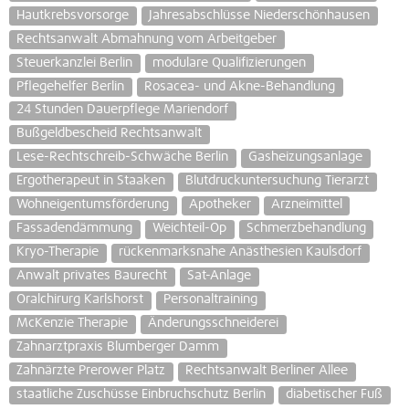
Hautkrebsvorsorge
Jahresabschlüsse Niederschönhausen
Rechtsanwalt Abmahnung vom Arbeitgeber
Steuerkanzlei Berlin
modulare Qualifizierungen
Pflegehelfer Berlin
Rosacea- und Akne-Behandlung
24 Stunden Dauerpflege Mariendorf
Bußgeldbescheid Rechtsanwalt
Lese-Rechtschreib-Schwäche Berlin
Gasheizungsanlage
Ergotherapeut in Staaken
Blutdruckuntersuchung Tierarzt
Wohneigentumsförderung
Apotheker
Arzneimittel
Fassadendämmung
Weichteil-Op
Schmerzbehandlung
Kryo-Therapie
rückenmarksnahe Anästhesien Kaulsdorf
Anwalt privates Baurecht
Sat-Anlage
Oralchirurg Karlshorst
Personaltraining
McKenzie Therapie
Änderungsschneiderei
Zahnarztpraxis Blumberger Damm
Zahnärzte Prerower Platz
Rechtsanwalt Berliner Allee
staatliche Zuschüsse Einbruchschutz Berlin
diabetischer Fuß