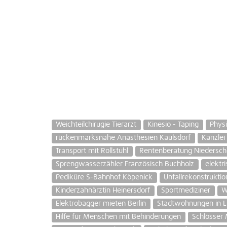
Weichteilchirugie Tierarzt
Kinesio - Taping
Physi
rückenmarksnahe Anästhesien Kaulsdorf
Kanzle
Transport mit Rollstuhl
Rentenberatung Niedersc
Sprengwasserzähler Französisch Buchholz
elektr
Pediküre S-Bahnhof Köpenick
Unfallrekonstruktio
Kinderzahnärztin Heinersdorf
Sportmediziner
W
Elektrobagger mieten Berlin
Stadtwohnungen in Li
Hilfe für Menschen mit Behinderungen
Schlösser 