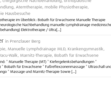
, chirgurgische Nachbehandlung, orthopädische
dlung, Atemtherapie, mobile Physiotherapie,
pie Hausbesuche
iotherapie im Überblick: Bobath für Erwachsene Manuelle Therapie
 neurologische Nachbehandlung manuelle Lymphdrainage medizinisch
andlung) Elektrotherapie / Ultra[...]
er
in Prenzlauer Berg
rapie, Manuelle Lymphdrainage MLD, Krankengymnastik,
Vacu-Walk, Marnitz-Therapie, Bobath für Erwachsene
d: * Manuelle Therapie (MT) * Kiefergelenksbehandlungen *
* Bobath für Erwachsene * Fußreflexzonenmassage * Ultraschall un
go * Massage und Marnitz-Therapie Sowie [...]