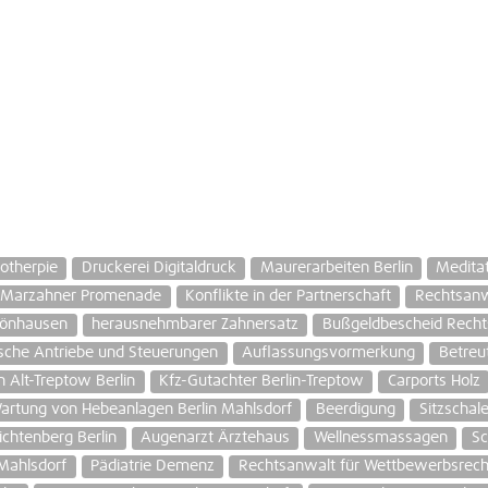
otherpie
Druckerei Digitaldruck
Maurerarbeiten Berlin
Medita
i Marzahner Promenade
Konflikte in der Partnerschaft
Rechtsanw
hönhausen
herausnehmbarer Zahnersatz
Bußgeldbescheid Recht
ische Antriebe und Steuerungen
Auflassungsvormerkung
Betreu
n Alt-Treptow Berlin
Kfz-Gutachter Berlin-Treptow
Carports Holz
artung von Hebeanlagen Berlin Mahlsdorf
Beerdigung
Sitzschal
chtenberg Berlin
Augenarzt Ärztehaus
Wellnessmassagen
Sc
Mahlsdorf
Pädiatrie Demenz
Rechtsanwalt für Wettbewerbsrech