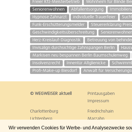
Freier Kfz-Meisterbetrieb
Wohnheim für Blinde Ber
Seniorenwohnen
Abfallentsorgung
Immobilien
Hypnose Zahnarzt
individuelle Trauerfeier
Such
Funk-Erschütterungsmelder
Steuererklärung Pren
Geschwindigkeitsüberschreitung
Seniorenwohnen
Herz-Kreislauf-Diagnostik
Betreuung von behind
Invisalign durchsichtige Zahnspangen Berlin
Hausw
Markisen neu bespannen Berlin Baumschulenweg
Insolvenzrecht
Innentür Altglienicke
Schwimmb
Profi-Make-up Biesdorf
Anwalt für Versicherungs
© WEGWEISER aktuell
Printausgaben
Impressum
Charlottenburg
Friedrichshain
Lichtenberg
Marzahn
Reinickendorf
Schöneberg
Wir verwenden Cookies für Werbe- und Analysezwecke sowie