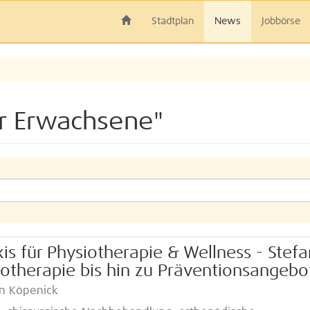
Stadtplan
News
Jobbörse
r Erwachsene"
is für Physiotherapie & Wellness - Stefa
siotherapie bis hin zu Präventionsangeb
in Köpenick