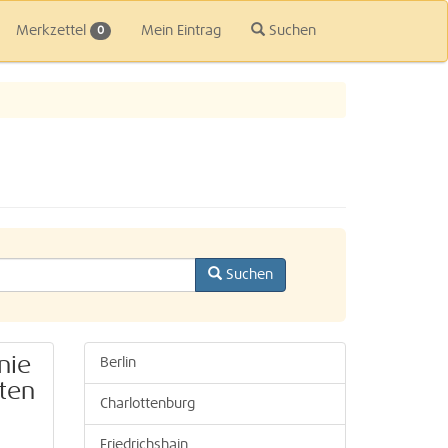
Merkzettel
Mein Eintrag
Suchen
0
Suchen
nie
Berlin
oten
Charlottenburg
Friedrichshain