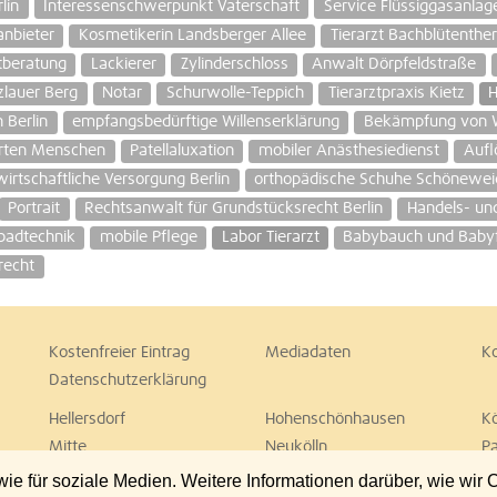
lin
Interessenschwerpunkt Vaterschaft
Service Flüssiggasanla
anbieter
Kosmetikerin Landsberger Allee
Tierarzt Bachblütenthe
tberatung
Lackierer
Zylinderschloss
Anwalt Dörpfeldstraße
zlauer Berg
Notar
Schurwolle-Teppich
Tierarztpraxis Kietz
H
 Berlin
empfangsbedürftige Willenserklärung
Bekämpfung von 
erten Menschen
Patellaluxation
mobiler Anästhesiedienst
Aufl
irtschaftliche Versorgung Berlin
orthopädische Schuhe Schönewei
Portrait
Rechtsanwalt für Grundstücksrecht Berlin
Handels- und
adtechnik
mobile Pflege
Labor Tierarzt
Babybauch und Babyf
recht
Kostenfreier Eintrag
Mediadaten
K
Datenschutzerklärung
Hellersdorf
Hohenschönhausen
K
Mitte
Neukölln
P
Spandau
Steglitz
T
 für soziale Medien. Weitere Informationen darüber, wie wir