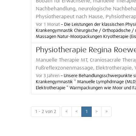
Bobath für Erwachsene, manuelle Therapie
Nachbehandlung, neurologische Nachbehan
Physiotherapeut nach Hause, Pyhsiothera
Vor 1 Monat
–
Die Leistungen der klassischen Phys
Krankengymnastik Chirurgische / Orthopädische /
Massagen Natur-Moorpackungen Kryotherapie (Eisbeh
Physiotherapie Regina Roew
Manuelle Therapie MT, Craniosacrale The
Fußreflexzonenmassage, Elektrotherapie, 
Vor 3 Jahren
–
Unsere Behandlungsschwerpunkte sin
Krankengymnastik * Manuelle Lymphdrinage (MLD) 
Elektrotherapie * Warmpackungen wie Moor und Fan
1 - 2 von 2
«
<
1
>
»