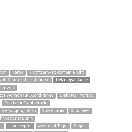
tion
Farbe
Rechtsanwalt domain-Recht
alt Kaufrecht Lichtenrade
Heizungsanlagen
sanwalt
tes Wohnen für Suchtkranke
Diabetes Therapie
Praxis für Ergotherapie
enversorgung Berlin
Vollkeramik
Kanapees
hneedienst Berlin
t
Lungensport
Mietrecht Tegel
Regale