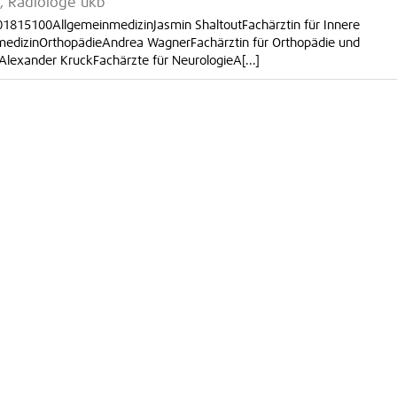
b, Radiologe ukb
01815100AllgemeinmedizinJasmin ShaltoutFachärztin für Innere
nmedizinOrthopädieAndrea WagnerFachärztin für Orthopädie und
 Alexander KruckFachärzte für NeurologieA[...]