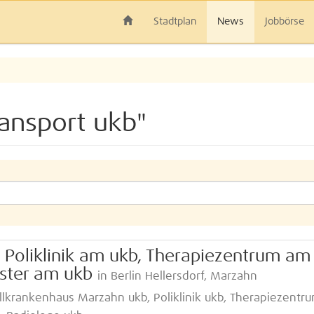
Stadtplan
News
Jobbörse
ansport ukb"
Poliklinik am ukb, Therapiezentrum am
ister am ukb
in Berlin Hellersdorf, Marzahn
llkrankenhaus Marzahn ukb, Poliklinik ukb, Therapiezentr