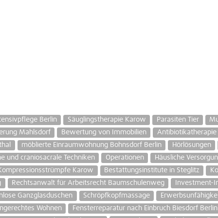
ensivpflege Berlin
Säuglingstherapie Karow
Parasiten Tier
Mu
erung Mahlsdorf
Bewertung von Immobilien
Antibiotikatherapie
thal
möblierte Einraumwohnung Bohnsdorf Berlin
Hörlösungen
e und craniosacrale Techniken
Operationen
Häusliche Versorgu
Kompressionsstrümpfe Karow
Bestattungsinstitute in Steglitz
Ko
g
Rechtsanwalt für Arbeitsrecht Baumschulenweg
Investment-I
nlose Ganzglasduschen
Schröpfkopfmassage
Erwerbsunfähigkei
engerechtes Wohnen
Fensterreparatur nach Einbruch Biesdorf Berlin