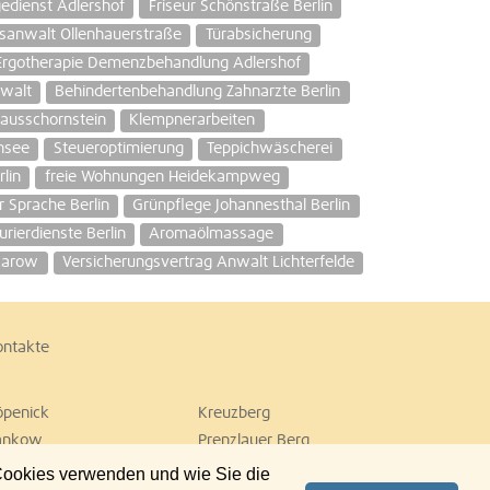
edienst Adlershof
Friseur Schönstraße Berlin
sanwalt Ollenhauerstraße
Türabsicherung
Ergotherapie Demenzbehandlung Adlershof
walt
Behindertenbehandlung Zahnarzte Berlin
ausschornstein
Klempnerarbeiten
nsee
Steueroptimierung
Teppichwäscherei
lin
freie Wohnungen Heidekampweg
r Sprache Berlin
Grünpflege Johannesthal Berlin
urierdienste Berlin
Aromaölmassage
 Karow
Versicherungsvertrag Anwalt Lichterfelde
ontakte
öpenick
Kreuzberg
ankow
Prenzlauer Berg
empelhof
Tiergarten
 Cookies verwenden und wie Sie die