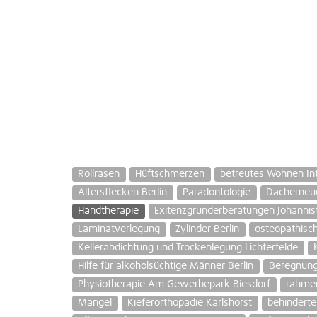
Rollrasen
Hüftschmerzen
betreutes Wohnen Int
Altersflecken Berlin
Paradontologie
Dacherneu
Handtherapie
Exitenzgründerberatungen Johannis
Laminatverlegung
Zylinder Berlin
osteopathisch
Kellerabdichtung und Trockenlegung Lichterfelde
Hilfe für alkoholsüchtige Männer Berlin
Beregnun
Physiotherapie Am Gewerbepark Biesdorf
rahme
Mängel
Kieferorthopädie Karlshorst
behindert