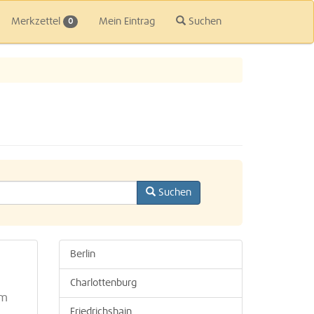
Merkzettel
Mein Eintrag
Suchen
0
Suchen
Berlin
Charlottenburg
um
Friedrichshain