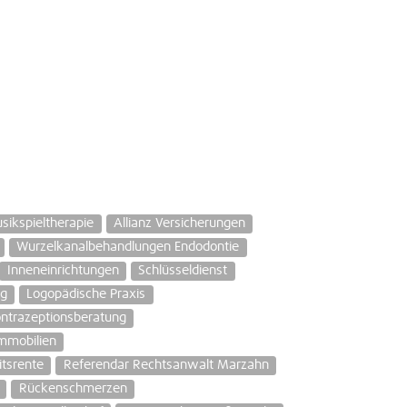
sikspieltherapie
Allianz Versicherungen
Wurzelkanalbehandlungen Endodontie
Inneneinrichtungen
Schlüsseldienst
ng
Logopädische Praxis
ntrazeptionsberatung
mmobilien
tsrente
Referendar Rechtsanwalt Marzahn
Rückenschmerzen