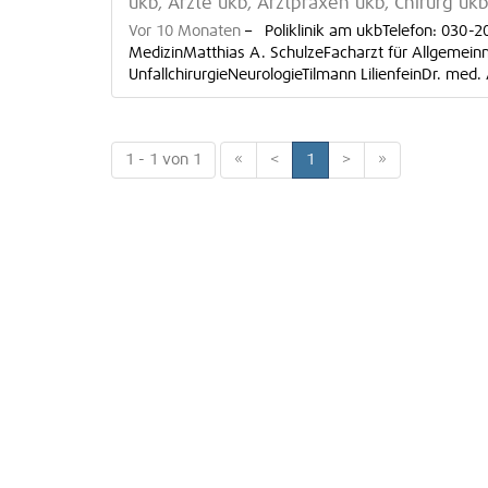
ukb, Ärzte ukb, Arztpraxen ukb, Chirurg uk
Vor 10 Monaten
–
Poliklinik am ukbTelefon: 030-2
MedizinMatthias A. SchulzeFacharzt für Allgemei
UnfallchirurgieNeurologieTilmann LilienfeinDr. med.
1 - 1 von 1
«
<
1
>
»