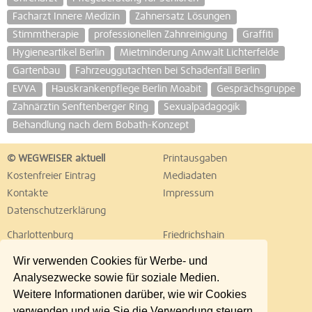
Facharzt Innere Medizin
Zahnersatz Lösungen
Stimmtherapie
professionellen Zahnreinigung
Graffiti
Hygieneartikel Berlin
Mietminderung Anwalt Lichterfelde
Gartenbau
Fahrzeuggutachten bei Schadenfall Berlin
EVVA
Hauskrankenpflege Berlin Moabit
Gesprächsgruppe
Zahnärztin Senftenberger Ring
Sexualpädagogik
Behandlung nach dem Bobath-Konzept
© WEGWEISER aktuell
Printausgaben
Kostenfreier Eintrag
Mediadaten
Kontakte
Impressum
Datenschutzerklärung
Charlottenburg
Friedrichshain
Hellersdorf
Hohenschönhausen
Wir verwenden Cookies für Werbe- und
Köpenick
Kreuzberg
Analysezwecke sowie für soziale Medien.
Lichtenberg
Marzahn
Weitere Informationen darüber, wie wir Cookies
Mitte
Neukölln
verwenden und wie Sie die Verwendung steuern