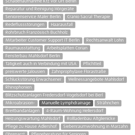
Schadenaufnahme Kfz vor Ort Berlin
Reparatur und Reinigung Hörgeräte
Seniorenservice Maler Berlin
Cranio Sacral Therapie
Redeflussstörungen
Haarausfall
Rohrbruch Französisch Buchholz
Mitarbeiter Customer Support IT Berlin
Rechtsanwalt Lohn
Raumausstattung
Arbeitsplatten Corian
Fensterbau Mahlsdorf Berlin
Tätigkeit auch in Verbindung mit USA
Pflichtteil
preiswerte Jalousien
Zahnprophylaxe Florastraße
Schluckstörung Erwachsener
Wellnessangebote Mahlsdorf
Rhinophonien
Blitzschutzanlagen Fredersdorf-Vogelsdorf bei Berl
Mikroabrasion-
Manuelle Lymphdrainage
Strähnchen
Breitbandanlagen
4-Raum-Wohnung Hellersdorf
Heizungswartung Mahlsdorf
Rollladenbau Altglienicke
Pflege zu Hause Adlershof
Siebenraumwohnung in Marzahn
Ohrenarzt
Pflegeberatung für Senioren