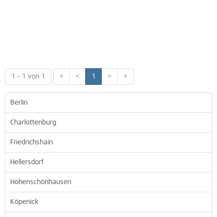
1 - 1 von 1
«
<
1
>
»
Berlin
Charlottenburg
Friedrichshain
Hellersdorf
Hohenschönhausen
Köpenick