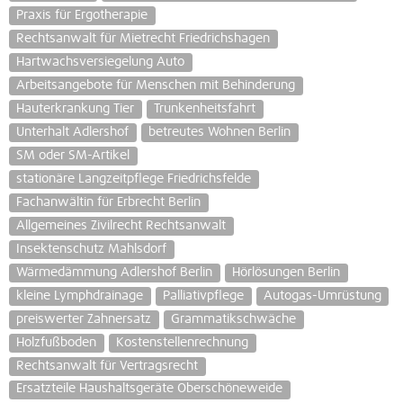
Praxis für Ergotherapie
Rechtsanwalt für Mietrecht Friedrichshagen
Hartwachsversiegelung Auto
Arbeitsangebote für Menschen mit Behinderung
Hauterkrankung Tier
Trunkenheitsfahrt
Unterhalt Adlershof
betreutes Wohnen Berlin
SM oder SM-Artikel
stationäre Langzeitpflege Friedrichsfelde
Fachanwältin für Erbrecht Berlin
Allgemeines Zivilrecht Rechtsanwalt
Insektenschutz Mahlsdorf
Wärmedämmung Adlershof Berlin
Hörlösungen Berlin
kleine Lymphdrainage
Palliativpflege
Autogas-Umrüstung
preiswerter Zahnersatz
Grammatikschwäche
Holzfußboden
Kostenstellenrechnung
Rechtsanwalt für Vertragsrecht
Ersatzteile Haushaltsgeräte Oberschöneweide