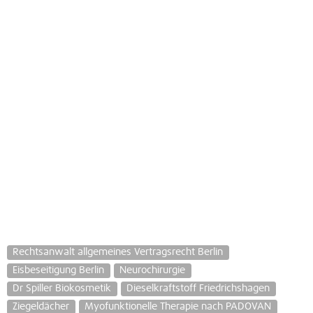
Rechtsanwalt allgemeines Vertragsrecht Berlin
Eisbeseitigung Berlin
Neurochirurgie
Dr Spiller Biokosmetik
Dieselkraftstoff Friedrichshagen
Ziegeldächer
Myofunktionelle Therapie nach PADOVAN