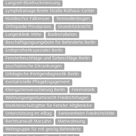
Langzeit-Blutdruckmessung
Lymphdrainage Breite Straße Rathaus-Center
Hundeschur Falkensee
Tennisellenbogen
Orthopädie Privatpraxis
Grundstückrecht
Lungenklinik Mitte
Badinstallation
Beschäftigungsangebote für Behinderte Berlin
Endoprothetikspezialist Berlin
Fensterbeschhläge und Türbeschläge Berlin
psychiatrische Erkrankungen
Urlologische Röntgendiagnostik Berlin
Kontaktstelle PflegeEngagement
Kleingartenversicherung Berlin
Feinmotorik
Wohnungseigentumsrecht Friedrichshagen
Insektenschutzgitter für Fenster Altglienicke
Unterstützung im Alltag
Seniorenheim Friedrichsfelde
Rechtsanwalt Marzahn
Mietwohnung
Wohngruppe für mit geistig Behinderte