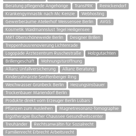
Beratung pflegende Angehörige
TransPRK
Reinickendorf
Krankengymnastik nach Mc Kenzie
Webhosting
Gewerberäume Atelierhof Weissensee Berlin
AVGS
Kosmetik Waidmannslust Tegel Heiligensee
MRT Oberschöneweide Berlin
Designer Brillen
Treppenhausrenovierung Lichtenrade
Logopäde Ärztezentrum Ruschestraße
Holzgutachten
Brillengeschäft
Wohnungstüröffnung
Allianz Unfallversicherung
Allianz Beratung
Kinderzahnärzte Senftenberger Ring
Weichwasser Grünbeck Berlin
Heizungsinsbauer
Trockenbauer Mariendorf Berlin
Produkte direkt vom Erzeuger Berlin Lübars
Pflanzen zum Ausleihen
Magnetresonanz-Tomographie
Ergotherapie Bucher Chaussee Gesundheitscenter
Treuhänder
Rechtsanwältin für Sozialrecht
Familienrecht Erbrecht Arbeitsrecht