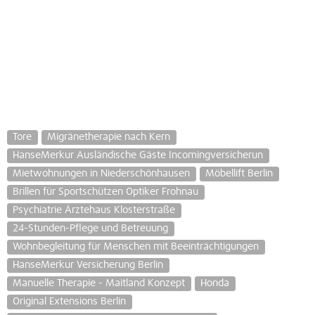
Tore
Migränetherapie nach Kern
HanseMerkur Ausländische Gäste Incomingversicherun
Mietwohnungen in Niederschönhausen
Möbellift Berlin
Brillen für Sportschützen Optiker Frohnau
Psychiatrie Ärztehaus Klosterstraße
24-Stunden-Pflege und Betreuung
Wohnbegleitung für Menschen mit Beeinträchtigungen
HanseMerkur Versicherung Berlin
Manuelle Therapie - Maitland Konzept
Honda
Original Extensions Berlin