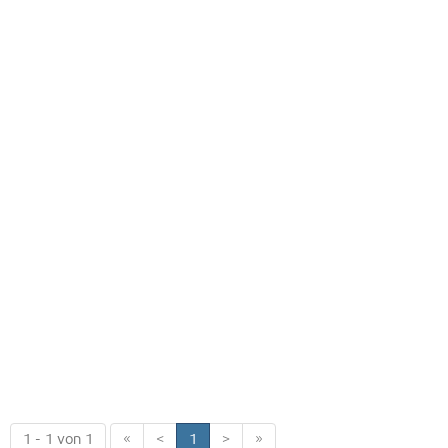
1 - 1 von 1
«
<
1
>
»