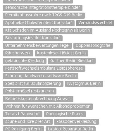
Steuerbescheid Prüfung Karlshorst
sensorische Integrationstherapie Kinder
Eternitabflussrohre nach TRGS 519 Berlin
Apotheke Cholesterintest Kaulsdorf
Verbandswechsel
Kfz Schaden im Ausland Rechtsanwalt Berlin
Bestattungsinstitut Kaulsdorf
Unternehmensbewertungen Tegel
Dopplersonografie
Räucherwerk
kostenloser Hörtest Berlin
gebrauchte Kleidung
Gärtner Berlin Biesdorf
Fettstoffwechselambulanz Lipidapherese
Schulung Handwerkersoftware Berlin
Spezialist für Baufinanzierung
Nystagmus Berlin
Polstermöbel restaurieren
Betriebskostenabrechnung Anwalt
Wohnen für Menschen mit Alkoholproblemen
Tierarzt Rahnsdorf
Podologische Praxis
Zäune und Tore aller Art
Fassadenverkleidung
PC-Reinigung Berlin
Laptop-Reparatur Berlin