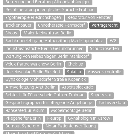
Betreuung und Beratung Alkoholabhängiger
Rechtsberatung in englischer Sprache Frohnau
Ergotherapie Friedrichshagen
Reparatur von Fenster
Trockenbauer
Chirotherapie Hermsdorf
Vertragsrecht
Shops
Maler Kleinauftrag Berlin
Sachkundelehrgang Aufbereitung Medizinprodukte
WG
Industrieanstriche Berlin Gesundbrunnen
Schutzrosetten
Wartung von Hebeanlagen Berlin Mahlsdorf
Velux PartnerMalchow Berlin
Chek up
Holzeinschlag Berlin Biesdorf
Shiatsu
Ausweiskontrolle
Gynäkologe Mahlsdorfer Straße Köpenick
Armverletzung Arzt Berlin
Arbeitsblockade
Sehtest für Führerschein Optiker Frohnau
Supervisor
Gesprächsgruppen für pflegende Angehörige
Fachwerkbau
HanseMerkur Visum
Möbelmontage Berlin
Pflegehelfer Berlin
Fleurop
Gynäkologin in Karow
Burnout Syndrom
Notar Patientenverfügung