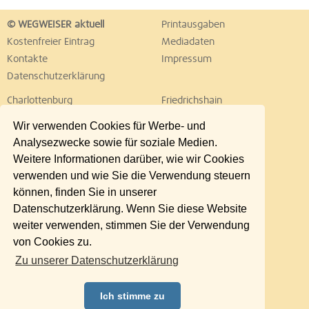
© WEGWEISER aktuell
Printausgaben
Kostenfreier Eintrag
Mediadaten
Kontakte
Impressum
Datenschutzerklärung
Charlottenburg
Friedrichshain
Hellersdorf
Hohenschönhausen
Wir verwenden Cookies für Werbe- und
Köpenick
Kreuzberg
Analysezwecke sowie für soziale Medien.
Lichtenberg
Marzahn
Weitere Informationen darüber, wie wir Cookies
Mitte
Neukölln
verwenden und wie Sie die Verwendung steuern
Pankow
Prenzlauer Berg
können, finden Sie in unserer
Reinickendorf
Schöneberg
Datenschutzerklärung. Wenn Sie diese Website
Spandau
Steglitz
weiter verwenden, stimmen Sie der Verwendung
Tempelhof
Tiergarten
von Cookies zu.
Treptow
Umland Ost
Zu unserer Datenschutzerklärung
Wedding
Weißensee
Wilmersdorf
Zehlendorf
Ich stimme zu