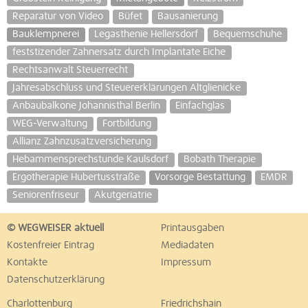
Reparatur von Video
Büfet
Bausanierung
Bauklempnerei
Legasthenie Hellersdorf
Bequemschuhe
feststizender Zahnersatz durch Implantate Eiche
Rechtsanwalt Steuerrecht
Jahresabschluss und Steuererklärungen Altglienicke
Anbaubalkone Johannisthal Berlin
Einfachglas
WEG-Verwaltung
Fortbildung
Allianz Zahnzusatzversicherung
Hebammensprechstunde Kaulsdorf
Bobath Therapie
Ergotherapie Hubertusstraße
Vorsorge Bestattung
EMDR
Seniorenfriseur
Akutgeriatrie
© WEGWEISER aktuell
Printausgaben
Kostenfreier Eintrag
Mediadaten
Kontakte
Impressum
Datenschutzerklärung
Charlottenburg
Friedrichshain