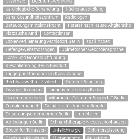
Grabmale
Eigentumswohnung
kardiologische Behandlung
Küchenausstellung
Sana Gesundheitszentrum
Radiologen
Betäubungsmittelstrafrecht
Tierarzt nach Hause Altglienicke
Platzsuche Kind
Contactlinsen
Labienverkleinerung Mahlsdorf Berlin
spaß haben
Tiefengewebsmassagen
Dolmetscher Gebärdensprache
Lohn- und Finanzbuchführung
Kiesanlieferung Berlin Biesdorf
Triggerpunktbehandlung Konradshöhe
Rechtsanwalt für Zivilrecht
Demenz Schulung
Zwangsstörungen
Laubenversicherung Berlin
Linoleum verlegen
Mitarbeiter Customer Support IT Berlin
Containerhandel
Fachärzte für Augenheilkunde
Entsorgungsunternehmen Berlin
Immobilien
Abfindungen Berlin
Schnarchtherapie Niederschönhausen
Böden für Terrassen
Unfallchirurgie
Oldtimerzulassung
Grabstein Reinigung
Mietangebote
Reizstrom