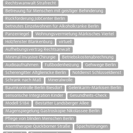
Rechtswanwalt Strafrecht
Betreuung für Menschen mit geistiger Behinderung
Rückforderung JobCenter Berlin
betreutes Einzelwohnen für Alkoholkranke Berlin
Panzerriegel
Wohnungsvermietung Märkisches Viertel
Holzfenster Blankenburg
virtuell
Aufhebungsvertrag Rechtsanwalt
Minimal Invasive Chirurgie
Betriebskostenabrechnung
Audioaufnahmen
Fußbodenheizung
Gehwege Berlin
Scherengitter Altglienicke Berlin
Notdienst Schlüsseldienst
Schrank nach Maß
Mineralwolle
Baumkontrolle Berlin Biesdorf
Gelenkarm-Markisen Berlin
sensorische Integration Kinder
Gesundheits-Check
Modell 5184
Bestatter Landsberger Allee
Magenspiegelung Gastroskopie Nikolassee Berlin
Pflege von blinden Menschen Berlin
Atemtherapie Quickborner Straße
Spachstörungen