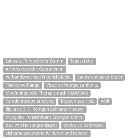
Zahnarzt Tempelhofer Damm
Tagesstätte
Arthroskopische Operationen
Verbandswechsel Friedrichsfelde
Sanitärcontainer Berlin
Flächenvorhänge
Viszeralchirurgie Lankwitz
Myofunktionelle Therapie nach PADOVAN
Parodontosebehandlung
Treppen aus Holz
Wolf
digitales 3-D-Röntgen Zahnarzt Kladow
Incognito - unsichtbare Spangen Berlin
Bau von Heizungsanlagen
exklusive Badmöbel
Sicherheitssysteme für Türen und Fenster