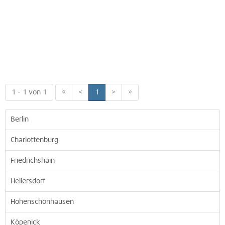
1 - 1 von 1
«
<
1
>
»
Berlin
Charlottenburg
Friedrichshain
Hellersdorf
Hohenschönhausen
Köpenick