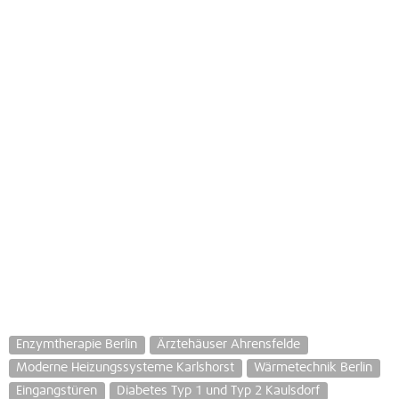
Enzymtherapie Berlin
Ärztehäuser Ahrensfelde
Moderne Heizungssysteme Karlshorst
Wärmetechnik Berlin
Eingangstüren
Diabetes Typ 1 und Typ 2 Kaulsdorf