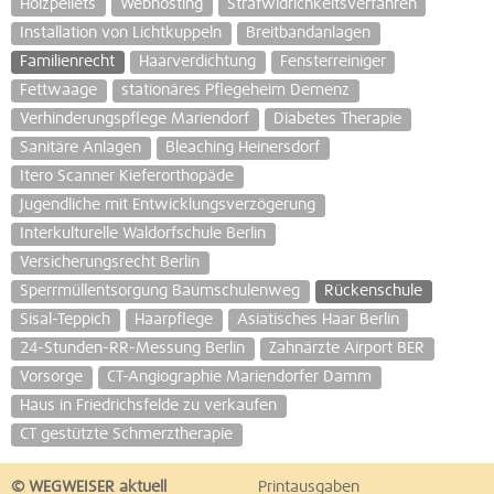
Holzpellets
Webhosting
Strafwidrichkeitsverfahren
Installation von Lichtkuppeln
Breitbandanlagen
Familienrecht
Haarverdichtung
Fensterreiniger
Fettwaage
stationäres Pflegeheim Demenz
Verhinderungspflege Mariendorf
Diabetes Therapie
Sanitäre Anlagen
Bleaching Heinersdorf
Itero Scanner Kieferorthopäde
Jugendliche mit Entwicklungsverzögerung
Interkulturelle Waldorfschule Berlin
Versicherungsrecht Berlin
Sperrmüllentsorgung Baumschulenweg
Rückenschule
Sisal-Teppich
Haarpflege
Asiatisches Haar Berlin
24-Stunden-RR-Messung Berlin
Zahnärzte Airport BER
Vorsorge
CT-Angiographie Mariendorfer Damm
Haus in Friedrichsfelde zu verkaufen
CT gestützte Schmerztherapie
© WEGWEISER aktuell
Printausgaben