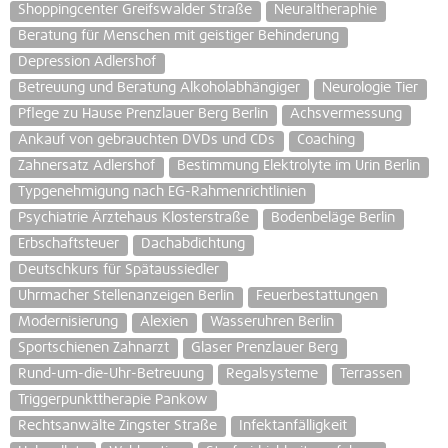
Shoppingcenter Greifswalder Straße
Neuraltheraphie
Beratung für Menschen mit geistiger Behinderung
Depression Adlershof
Betreuung und Beratung Alkoholabhängiger
Neurologie Tier
Pflege zu Hause Prenzlauer Berg Berlin
Achsvermessung
Ankauf von gebrauchten DVDs und CDs
Coaching
Zahnersatz Adlershof
Bestimmung Elektrolyte im Urin Berlin
Typgenehmigung nach EG-Rahmenrichtlinien
Psychiatrie Ärztehaus Klosterstraße
Bodenbeläge Berlin
Erbschaftsteuer
Dachabdichtung
Deutschkurs für Spätaussiedler
Uhrmacher Stellenanzeigen Berlin
Feuerbestattungen
Modernisierung
Alexien
Wasseruhren Berlin
Sportschienen Zahnarzt
Glaser Prenzlauer Berg
Rund-um-die-Uhr-Betreuung
Regalsysteme
Terrassen
Triggerpunkttherapie Pankow
Rechtsanwälte Zingster Straße
Infektanfälligkeit