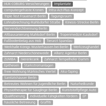
HUK-COBURG Versicherungen
Implantate
computergefräste Kronen
Intra-Act-Plus-Konzept
Triple Test Frauenarzt Berlin
Tagungsraum
Lohnabrechnung Mahlsdorfer Straße
Kinesis-Strecke Berlin
Nervendurchtrennung Berlin
Altbausanierung Mahlsdorf Berlin
Tropenmedizin Kaulsdorf
Fußbodenbelag aus Holz
Tierarzt Spandau
Werkhalle Königs Wusterhausen bei Berlin
Werkzeughandel
Zahnarzt Niederschöneweide
Allianz Agentur Berlin
ZUMBA
nierenkrank
Zahnarzt Tempelhofer Damm
Epithesen
Starkstromanlagen
freie Wohnung Märkisches Viertel
Aku-Taping
Sanitätshäuser Berlin
Betreutes Wohnen für Jugendliche Berlin
Naturheilkunde
Physiotherapie für Säuglinge Berlin
Kunststoffpflege Auto
Qualifizierung
individuelle Fähigkeiten fördern
EP
häusliche Betreeung
Graffiti