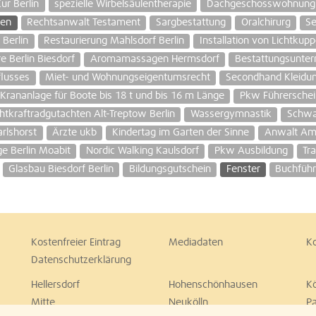
ur Berlin
spezielle Wirbelsäulentherapie
Dachgeschosswohnung R
ten
Rechtsanwalt Testament
Sargbestattung
Oralchirurg
Se
 Berlin
Restaurierung Mahlsdorf Berlin
Installation von Lichtkupp
e Berlin Biesdorf
Aromamassagen Hermsdorf
Bestattungsunte
flusses
Miet- und Wohnungseigentumsrecht
Secondhand Kleidu
Krananlage für Boote bis 18 t und bis 16 m Länge
Pkw Führerschei
tkraftradgutachten Alt-Treptow Berlin
Wassergymnastik
Schwa
lshorst
Ärzte ukb
Kindertag im Garten der Sinne
Anwalt Am
ge Berlin Moabit
Nordic Walking Kaulsdorf
Pkw Ausbildung
Tr
Glasbau Biesdorf Berlin
Bildungsgutschein
Fenster
Buchführ
Kostenfreier Eintrag
Mediadaten
K
Datenschutzerklärung
Hellersdorf
Hohenschönhausen
K
Mitte
Neukölln
P