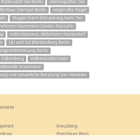
üdersdorf bei Berlin
Homöopathie Tier
lbstbau-Stempel Berlin
eingerollte Nägel
eln
Magen Darm Erkrankung beim Tier
rnehmen Havemann-Center-Marzahn
ng
vollstationäres Wohnheim Mariendorf
n
HU und AU Blankenburg Berlin
ngerenbetreuung Berlin
 Falkenberg
Vollkeramikkronen
aditionelle Anamnese
ung und steuerliche Beratung von Vereinen
ontakte
öpenick
Kreuzberg
ankow
Prenzlauer Berg