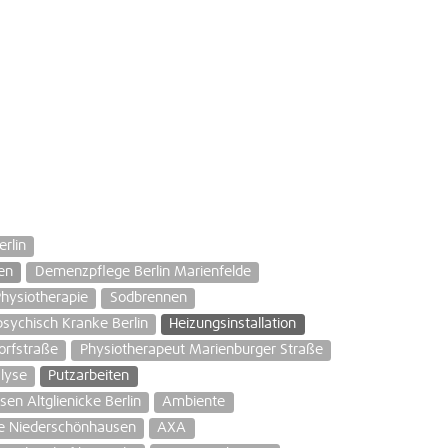
rlin
en
Demenzpflege Berlin Marienfelde
Physiotherapie
Sodbrennen
sychisch Kranke Berlin
Heizungsinstallation
orfstraße
Physiotherapeut Marienburger Straße
lyse
Putzarbeiten
sen Altglienicke Berlin
Ambiente
ce Niederschönhausen
AXA