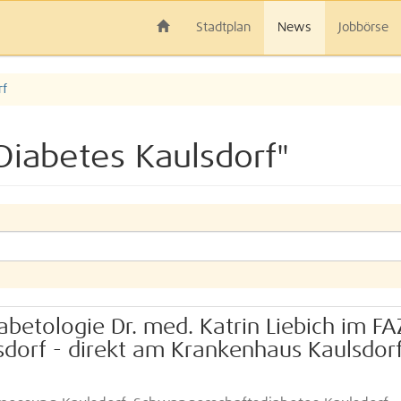
Stadtplan
News
Jobbörse
rf
Diabetes Kaulsdorf"
iabetologie Dr. med. Katrin Liebich im FA
sdorf - direkt am Krankenhaus Kaulsdor