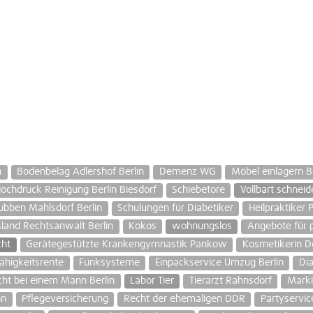
n
Bodenbelag Adlershof Berlin
Demenz WG
Möbel einlagern Be
ochdruck Reinigung Berlin Biesdorf
Schiebetore
Vollbart schneid
bben Mahlsdorf Berlin
Schulungen für Diabetiker
Heilpraktiker 
land Rechtsanwalt Berlin
Kokos
wohnungslos
Angebote für p
cht
Gerätegestützte Krankengymnastik Pankow
Kosmetikerin D
ähigkeitsrente
Funksysteme
Einpackservice Umzug Berlin
Dia
cht bei einem Mann Berlin
Labor Tier
Tierarzt Rahnsdorf
Marki
hn
Pflegeversicherung
Recht der ehemaligen DDR
Partyservi