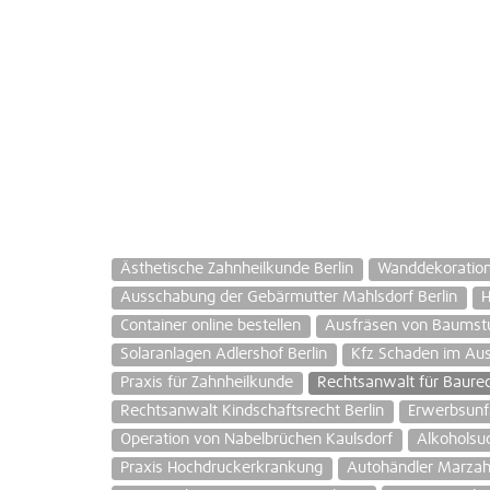
Ästhetische Zahnheilkunde Berlin
Wanddekoratio
Ausschabung der Gebärmutter Mahlsdorf Berlin
H
Container online bestellen
Ausfräsen von Baumstu
Solaranlagen Adlershof Berlin
Kfz Schaden im Aus
Praxis für Zahnheilkunde
Rechtsanwalt für Baure
Rechtsanwalt Kindschaftsrecht Berlin
Erwerbsunf
Operation von Nabelbrüchen Kaulsdorf
Alkoholsu
Praxis Hochdruckerkrankung
Autohändler Marza