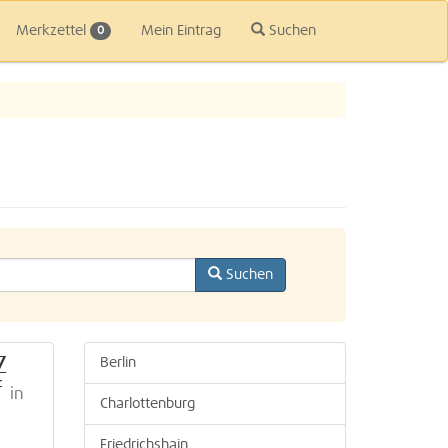
Merkzettel
Mein Eintrag
Suchen
0
Suchen
Z
Berlin
f
in
Charlottenburg
Friedrichshain