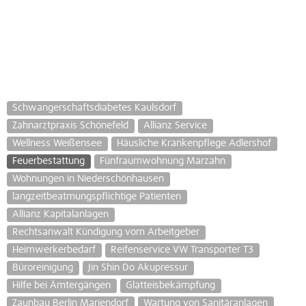
Schwangerschaftsdiabetes Kaulsdorf
Zahnarztpraxis Schönefeld
Allianz Service
Wellness Weißensee
Häusliche Krankenpflege Adlershof
Feuerbestattung
Fünfraumwohnung Marzahn
Wohnungen in Niederschönhausen
langzeitbeatmungspflichtige Patienten
Allianz Kapitalanlagen
Rechtsanwalt Kündigung vom Arbeitgeber
Heimwerkerbedarf
Reifenservice VW Transporter T3
Büroreinigung
Jin Shin Do Akupressur
Hilfe bei Ämtergängen
Glatteisbekämpfung
Zaunbau Berlin Mariendorf
Wartung von Sanitäranlagen