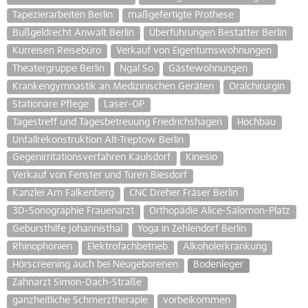
Tapezierarbeiten Berlin
maßgefertigte Prothese
Bußgeldrecht Anwalt Berlin
Überführungen Bestatter Berlin
Kurreisen Reisebüro
Verkauf von Eigentumswohnungen
Theatergruppe Berlin
Ngal So
Gästewohnungen
Krankengymnastik an Medizinischen Geräten
Oralchirurgin
Stationäre Pflege
Laser-OP
Tagestreff und Tagesbetreuung Friedrichshagen
Hochbau
Unfallrekonstruktion Alt-Treptow Berlin
Gegenirritationsverfahren Kaulsdorf
Kinesio
Verkauf von Fenster und Türen Biesdorf
Kanzlei Am Falkenberg
CNC Dreher Fräser Berlin
3D-Sonographie Frauenarzt
Orthopädie Alice-Salomon-Platz
Gebursthilfe Johannisthal
Yoga in Zehlendorf Berlin
Rhinophonien
Elektrofachbetrieb
Alkoholerkrankung
Hörscreening auch bei Neugeborenen
Bodenleger
Zahnarzt Simon-Dach-Straße
ganzheitliche Schmerztherapie
vorbeikommen