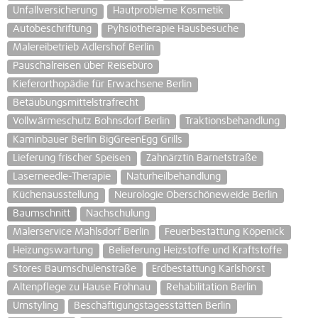
Unfallversicherung
Hautprobleme Kosmetik
Autobeschriftung
Pyhsiotherapie Hausbesuche
Malereibetrieb Adlershof Berlin
Pauschalreisen über Reisebüro
Kieferorthopädie für Erwachsene Berlin
Betäubungsmittelstrafrecht
Vollwärmeschutz Bohnsdorf Berlin
Traktionsbehandlung
Kaminbauer Berlin BigGreenEgg Grills
Lieferung frischer Speisen
Zahnärztin Barnetstraße
Laserneedle-Therapie
Naturheilbehandlung
Küchenausstellung
Neurologie Oberschöneweide Berlin
Baumschnitt
Nachschulung
Malerservice Mahlsdorf Berlin
Feuerbestattung Köpenick
Heizungswartung
Belieferung Heizstoffe und Kraftstoffe
Stores Baumschulenstraße
Erdbestattung Karlshorst
Altenpflege zu Hause Frohnau
Rehabilitation Berlin
Umstyling
Beschäftigungstagesstätten Berlin