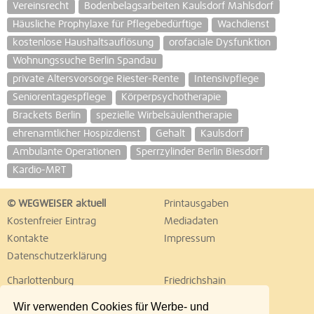
Vereinsrecht
Bodenbelagsarbeiten Kaulsdorf Mahlsdorf
Häusliche Prophylaxe für Pflegebedürftige
Wachdienst
kostenlose Haushaltsauflösung
orofaciale Dysfunktion
Wohnungssuche Berlin Spandau
private Altersvorsorge Riester-Rente
Intensivpflege
Seniorentagespflege
Körperpsychotherapie
Brackets Berlin
spezielle Wirbelsäulentherapie
ehrenamtlicher Hospizdienst
Gehalt
Kaulsdorf
Ambulante Operationen
Sperrzylinder Berlin Biesdorf
Kardio-MRT
© WEGWEISER aktuell
Printausgaben
Kostenfreier Eintrag
Mediadaten
Kontakte
Impressum
Datenschutzerklärung
Charlottenburg
Friedrichshain
Hellersdorf
Hohenschönhausen
Wir verwenden Cookies für Werbe- und