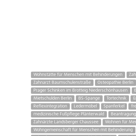
Wohnstätte für Menschen mit Behinderungen
Zah
Zahnarzt Baumschulenstraße
Osteopathie Berlin
Prager Schinken im Brotteig Niederschönhausen
Mietschulden Berlin
BS-Spange
Tortechnik
E
Reflexintegration
Ledermöbel
Spanferkel
fr
medizinische Fußpflege Plänterwald
Beantragung 
Zahnärzte Landsberger Chaussee
Wohnen für Me
Wohngemeinschaft für Menschen mit Behinderung