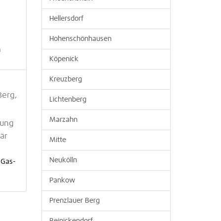
Hellersdorf
Hohenschönhausen
n
Köpenick
Kreuzberg
Berg,
Lichtenberg
Marzahn
tung
är
Mitte
Neukölln
 Gas-
Pankow
Prenzlauer Berg