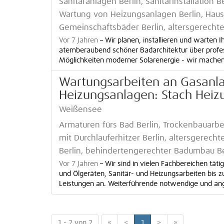
Sanitäranlagen Berlin, Sanitärinstallation B
Wartung von Heizungsanlagen Berlin, Haush
Gemeinschaftsbäder Berlin, altersgerecht
Vor 7 Jahren
–
Wir planen, installieren und warten 
atemberaubend schöner Badarchitektur über profess
Möglichkeiten moderner Solarenergie - wir machen e
Wartungsarbeiten an Gasanla
Heizungsanlagen: Stach Heiz
Weißensee
Armaturen fürs Bad Berlin, Trockenbauarbe
mit Durchlauferhitzer Berlin, altersgerecht
Berlin, behindertengerechter Badumbau Ber
Vor 7 Jahren
–
Wir sind in vielen Fachbereichen tä
und Ölgeräten, Sanitär- und Heizungsarbeiten bis z
Leistungen an. Weiterführende notwendige und angr
1 - 2 von 2
«
<
1
>
»