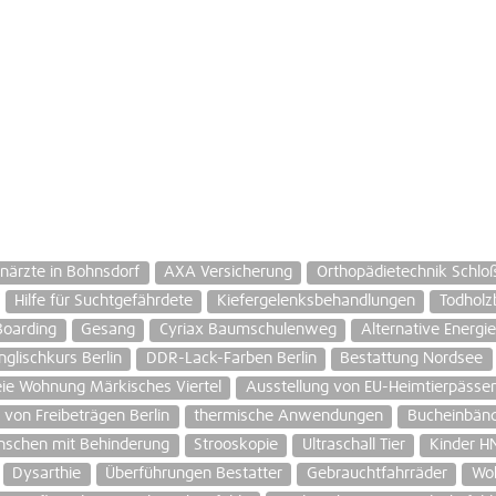
närzte in Bohnsdorf
AXA Versicherung
Orthopädietechnik Schlo
Hilfe für Suchtgefährdete
Kiefergelenksbehandlungen
Todholz
Boarding
Gesang
Cyriax Baumschulenweg
Alternative Energi
nglischkurs Berlin
DDR-Lack-Farben Berlin
Bestattung Nordsee
eie Wohnung Märkisches Viertel
Ausstellung von EU-Heimtierpässe
von Freibeträgen Berlin
thermische Anwendungen
Bucheinbän
nschen mit Behinderung
Strooskopie
Ultraschall Tier
Kinder H
Dysarthie
Überführungen Bestatter
Gebrauchtfahrräder
Woh