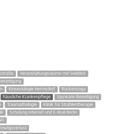
ßstraße
Veranstaltungsräume mit Seeblick
beseitigung
en
Kinsesiologie Hermsdorf
Rückenyoga
häusliche Krankenpflege
Spyware-Beseitigung
n
Traumathologie
Klinik für Strahlentherapie
de
Schulung Internet und E-Mail Berlin
NO
nungsverlust