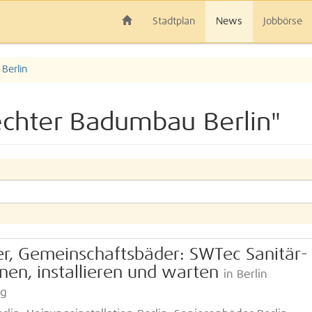
Stadtplan
News
Jobbörse
Berlin
echter Badumbau Berlin"
er, Gemeinschaftsbäder: SWTec Sanitär-
n, installieren und warten
in Berlin
rg