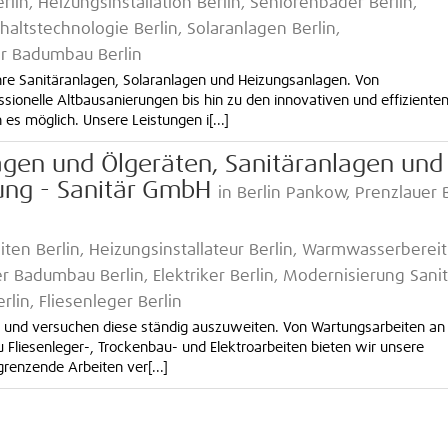
erlin, Heizungsinstallation Berlin, Seniorenbäder Berlin,
altstechnologie Berlin, Solaranlagen Berlin,
er Badumbau Berlin
Ihre Sanitäranlagen, Solaranlagen und Heizungsanlagen. Von
ionelle Altbausanierungen bis hin zu den innovativen und effiziente
s möglich. Unsere Leistungen i[...]
gen und Ölgeräten, Sanitäranlagen und
ung - Sanitär GmbH
in Berlin Pankow, Prenzlauer 
iten Berlin, Heizungsinstallateur Berlin, Warmwasserberei
er Badumbau Berlin, Elektriker Berlin, Modernisierung Sanit
lin, Fliesenleger Berlin
tig und versuchen diese ständig auszuweiten. Von Wartungsarbeiten an
u Fliesenleger-, Trockenbau- und Elektroarbeiten bieten wir unsere
enzende Arbeiten ver[...]