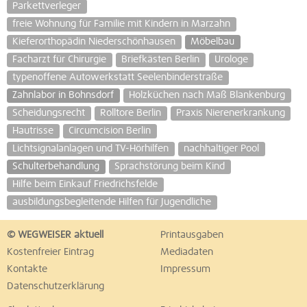
Parkettverleger
freie Wohnung für Familie mit Kindern in Marzahn
Kieferorthopädin Niederschönhausen
Möbelbau
Facharzt für Chirurgie
Briefkästen Berlin
Urologe
typenoffene Autowerkstatt Seelenbinderstraße
Zahnlabor in Bohnsdorf
Holzküchen nach Maß Blankenburg
Scheidungsrecht
Rolltore Berlin
Praxis Nierenerkrankung
Hautrisse
Circumcision Berlin
Lichtsignalanlagen und TV-Hörhilfen
nachhaltiger Pool
Schulterbehandlung
Sprachstörung beim Kind
Hilfe beim Einkauf Friedrichsfelde
ausbildungsbegleitende Hilfen für Jugendliche
© WEGWEISER aktuell
Printausgaben
Kostenfreier Eintrag
Mediadaten
Kontakte
Impressum
Datenschutzerklärung