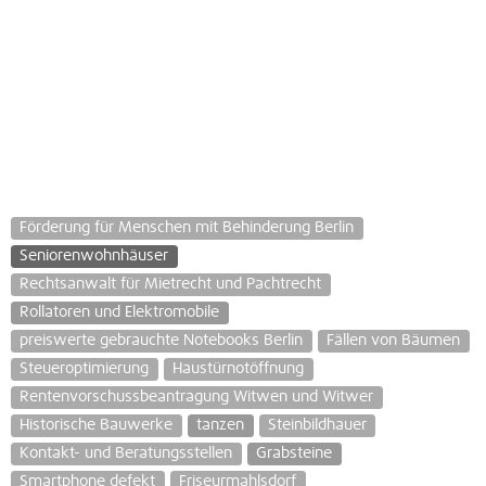
Förderung für Menschen mit Behinderung Berlin
Seniorenwohnhäuser
Rechtsanwalt für Mietrecht und Pachtrecht
Rollatoren und Elektromobile
preiswerte gebrauchte Notebooks Berlin
Fällen von Bäumen
Steueroptimierung
Haustürnotöffnung
Rentenvorschussbeantragung Witwen und Witwer
Historische Bauwerke
tanzen
Steinbildhauer
Kontakt- und Beratungsstellen
Grabsteine
Smartphone defekt
Friseurmahlsdorf