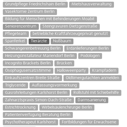
Grundpflege Friedrichshain Berlin
Mietshausverwaltung
Vasektomie Zentrum Berlin
Bildung für Menschen mit Behinderungen Moabit
Seniorenzentrum
Steingravuren Dietzgenstraße
Pflegeteam
betriebliche Kraftfahrzeugeprivat genutzt
Spanferkel
Tierärzte
Nußbaum
Schwangerenbetreuung Berlin
Erdanlieferungen Berlin
Heizungsinstallateur Mariendorf Berlin
Podologen
Incognito Brackets Berlin
Brücken
Ösophagusersatzstimme
Halloweenparty
Krampfadern
Einkaufszentren Breite Straße
Oldtimergutachten anmelden
Triglyceride
Auflassungsvormerkung
Gasrohrleitungen Karlshorst Berlin
Rollstuhl mit Schiebehilfe
Zahnarztspraxis Simon-Dach-Straße
Darmsanierung
Estrichtrocknung
Wirbelsäulenchirurgie Berlin
Patientenverfügung Beratung Berlin
Psychotherapeut Karlshorst
Fortbildungen für Erwachsene