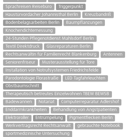
Sprachreisen Reisebüro
Triggerpunkt
Haustürvordächer Johannisthal Berlin
Kreuzbandriß
Bodenbelagsarbeiten Berlin
Baumpflanzungen
Knochendichtemessung
24-Stunden Pflegenotdienst Mahlsdorf Berlin
Textil Direktdruck
Glasreparaturen Berlin
Rechtsanwältin für Familienrecht Blankenburg
Antennen
Seniorenfriseur
Musterausstellung für Tore
Installation von Notrufsystemen Friedrichsfelde
Parodontologie Florastraße
LED Tagfahrleuchten
Obstbaumschnitt
Therapeutisch betreutes Einzelwohnen TBEW BEWSB
Badewannen
Notariat
Computerreparatur Adlershof
Enddarmkrankheiten
Behandlung von Angstpatienten
Elektroroller
Entrümpelung
Pigmentflecken Berlin
Werkvertragsrecht Rechtsanwalt
gebrauchte Notebook
sportmedizinische Untersuchung