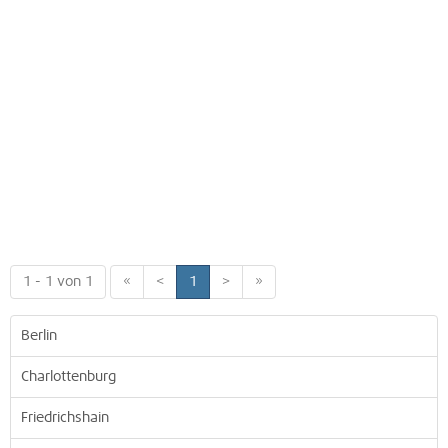
1 - 1 von 1
«
<
1
>
»
Berlin
Charlottenburg
Friedrichshain