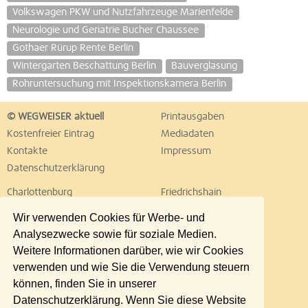
Volkswagen PKW und Nutzfahrzeuge Marienfelde
Neurologie und Geriatrie Bucher Chaussee
Gothaer Rürup Rente Berlin
Wintergarten Beschattung Berlin
Bauverglasung
Rohruntersuchung mit Inspektionskamera Berlin
© WEGWEISER aktuell
Printausgaben
Kostenfreier Eintrag
Mediadaten
Kontakte
Impressum
Datenschutzerklärung
Charlottenburg
Friedrichshain
Hellersdorf
Hohenschönhausen
Wir verwenden Cookies für Werbe- und
Köpenick
Kreuzberg
Analysezwecke sowie für soziale Medien.
Lichtenberg
Marzahn
Weitere Informationen darüber, wie wir Cookies
Mitte
Neukölln
verwenden und wie Sie die Verwendung steuern
Pankow
Prenzlauer Berg
können, finden Sie in unserer
Reinickendorf
Schöneberg
Datenschutzerklärung. Wenn Sie diese Website