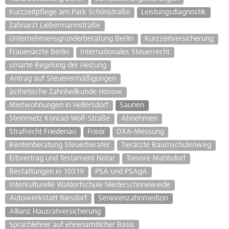
Kurzzeitpflege am Park Schönstraße
Leistungsdiagnostik
Zahnarzt Liebermannstraße
Unternehmensgründerberatung Berlin
Kurzzeitversicherung
Frauenärzte Berlin
Internationales Steuerrecht
smarte Regelung der Heizung
Antrag auf Steuerermäßigungen
ästhetische Zahnheilkunde Hönow
Mietwohnungen in Hellersdorf
Saunen
Steinmetz Konrad-Wolf-Straße
Abnehmen
Strafrecht Friedenau
Frisör
DXA-Messung
Rentenberatung Steuerberater
Tierärzte Baumschulenweg
Erbvertrag und Testament Notar
Tresore Mahlsdorf
Bestattungen in 10319
PSA und PSAgA
Interkulturelle Waldorfschule Niederschöneweide
Autowerkstatt Biesdorf
Seniorenzahnmedizin
Allianz Hausratversicherung
Sprachlehrer auf ehrenamtlicher Basis