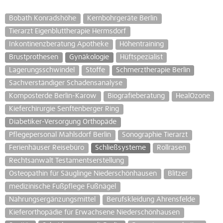
Bobath Konradshöhe
Kernbohrgeräte Berlin
Tierarzt Eigenbluttherapie Hermsdorf
Inkontinenzberatung Apotheke
Höhentraining
Brustprothesen
Gynäkologie
Hüftspezialist
Lagerungsschwindel
Stoffe
Schmerztherapie Berlin
Sachverständiger Schadensanalyse
Komposterde Berlin-Karow
Biografieberatung
HealOzone
Kieferchirurgie Senftenberger Ring
Diabetiker-Versorgung Orthopäde
Pflegepersonal Mahlsdorf Berlin
Sonographie Tierarzt
Ferienhäuser Reisebüro
Schließsysteme
Rollrasen
Rechtsanwalt Testamentserstellung
Osteopathin für Säuglinge Niederschönhausen
Blitzer
medizinische Fußpflege Fußnägel
Nahrungsergänzungsmittel
Berufskleidung Ahrensfelde
Kieferorthopädie für Erwachsene Niederschönhausen