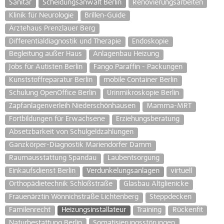
Sanitär
Scheidungsanwalt Berlin
Renovierungsarbeiten
Klinik für Neurologie
Brillen-Guide
Ärztehaus Prenzlauer Berg
Differentialdiagnostik und Therapie
Endoskopie
Begleitung außer Haus
Anlagenbau Heizung
Jobs für Autisten Berlin
Fango Paraffin - Packungen
Kunststoffreparatur Berlin
mobile Container Berlin
Schulung OpenOffice Berlin
Urinmikroskopie Berlin
Zapfanlagenverleih Niederschönhausen
Mamma-MRT
Fortbildungen für Erwachsene
Erziehungsberatung
Absetzbarkeit von Schulgeldzahlungen
Ganzkörper-Diagnostik Mariendorfer Damm
Raumausstattung Spandau
Laubentsorgung
Einkaufsdienst Berlin
Verdunkelungsanlagen
virtuell
Orthopädietechnik Schloßstraße
Glasbau Altglienicke
Frauenärztin Wönnichstraße Lichtenberg
Steppdecken
Familenrecht
Heizungsinstallateur
Training
Rückenfit
Naturbestattung Berlin
Somatisierungsstörungen