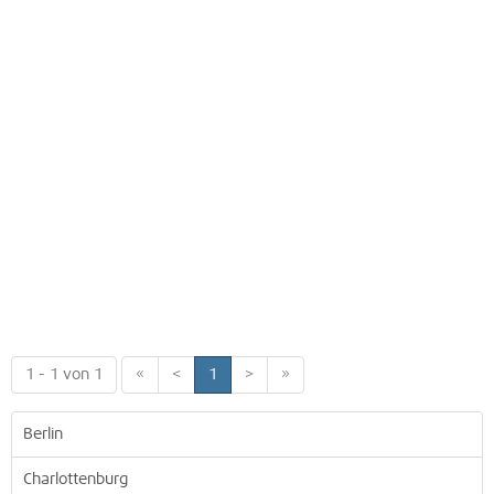
1 - 1 von 1
«
<
1
>
»
Berlin
Charlottenburg