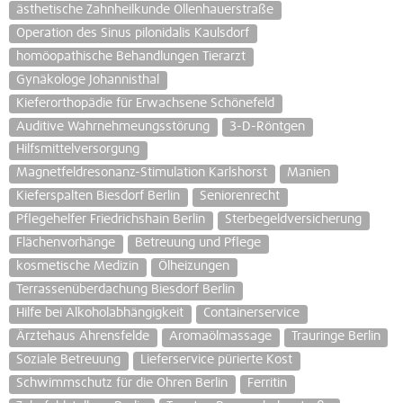
ästhetische Zahnheilkunde Ollenhauerstraße
Operation des Sinus pilonidalis Kaulsdorf
homöopathische Behandlungen Tierarzt
Gynäkologe Johannisthal
Kieferorthopädie für Erwachsene Schönefeld
Auditive Wahrnehmeungsstörung
3-D-Röntgen
Hilfsmittelversorgung
Magnetfeldresonanz-Stimulation Karlshorst
Manien
Kieferspalten Biesdorf Berlin
Seniorenrecht
Pflegehelfer Friedrichshain Berlin
Sterbegeldversicherung
Flächenvorhänge
Betreuung und Pflege
kosmetische Medizin
Ölheizungen
Terrassenüberdachung Biesdorf Berlin
Hilfe bei Alkoholabhängigkeit
Containerservice
Ärztehaus Ahrensfelde
Aromaölmassage
Trauringe Berlin
Soziale Betreuung
Lieferservice pürierte Kost
Schwimmschutz für die Ohren Berlin
Ferritin