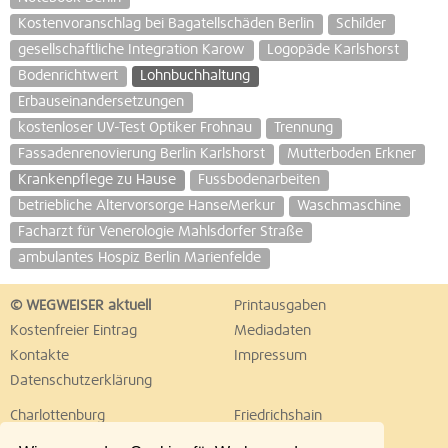
Kostenvoranschlag bei Bagatellschäden Berlin
Schilder
gesellschaftliche Integration Karow
Logopäde Karlshorst
Bodenrichtwert
Lohnbuchhaltung
Erbauseinandersetzungen
kostenloser UV-Test Optiker Frohnau
Trennung
Fassadenrenovierung Berlin Karlshorst
Mutterboden Erkner
Krankenpflege zu Hause
Fussbodenarbeiten
betriebliche Altervorsorge HanseMerkur
Waschmaschine
Facharzt für Venerologie Mahlsdorfer Straße
ambulantes Hospiz Berlin Marienfelde
© WEGWEISER aktuell
Printausgaben
Kostenfreier Eintrag
Mediadaten
Kontakte
Impressum
Datenschutzerklärung
Charlottenburg
Friedrichshain
Hellersdorf
Hohenschönhausen