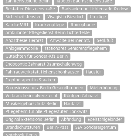
Zahnfehlstellung Berlin
Tapeten Baumschulenstraße
Bestatter Dietzgenstraße
Badsanierung Lichtenrade-Rudow
Sicherheitsfenster
Visagistin Biesdorf
Umzüge
Kardio-MRT
Krankenpflege
Rhinophonie
ambulanter Pflegedienst Berlin Lichterfelde
Anästhesie Tierarzt
Anwälte Berliner Str.
Senkfuß
Anlageimmobilie
stationäres Seniorenpflegeheim
Gutachten für Sonder-Kfz Berlin
Endodontie Zahnarzt Baumschulenweg
Fahrradwerkstatt Hohenschönhausen
Haustür
Ergotherapeut in Staaken
Korrosionsschutz Berlin Gesundbrunnen
Mieterhöhung
Verbraucherinsolvenzrecht
Röntgen Zahnarzt
Musikergehörschutz Berlin
Hautarzt
Pflegeheim für alle Pflegestufen Lankwitz
Original Extensions Berlin
Abfindung
Edelstahlgeländer
Brandschutztüren
Berlin-Pass
SEV Sondereigentum
Notebook Berlin