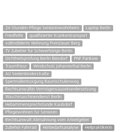
24-Stunden-Pflege Seniorenwohnheim
Laptop Berlin
Friedhöfe
qualifizierter Krankentransport
vollmöblierte Wohnung Prenzlauer Berg
TV Zubehör für Schwerhörige Berlin
Dichtheitsprüfung Berlin Biesdorf
PNF Pankow
Traumfrisur
Windschutz Johannisthal Berlin
AU Seelenbinderstraße
Spermüllentsorgung Baumschulenweg
Rechtsanwältin Vermögensauseinandersetzung
Waschmaschinendienst Berlin
Hebammensprechstunde Kaulsdorf
Pflegewohnen für Senioren
Rechtsanwalt Abmahnung vom Arbeitgeber
Zubehör Fahrrad
Hörbedarfsanalyse
Heilpraktikerin