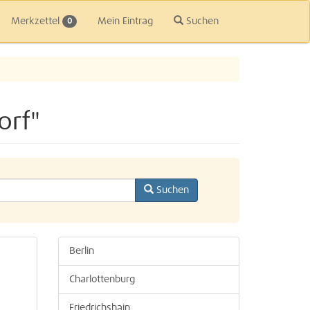
Merkzettel
Mein Eintrag
Suchen
0
orf"
Suchen
Berlin
Charlottenburg
Friedrichshain