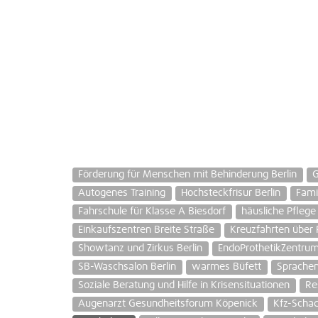
Förderung für Menschen mit Behinderung Berlin
G
Autogenes Training
Hochsteckfrisur Berlin
Fami
Fahrschule für Klasse A Biesdorf
häusliche Pflege 
Einkaufszentren Breite Straße
Kreuzfahrten über 
Showtanz und Zirkus Berlin
EndoProthetikZentru
SB-Waschsalon Berlin
warmes Büfett
Sprachen
Soziale Beratung und Hilfe in Krisensituationen
Re
Augenarzt Gesundheitsforum Köpenick
Kfz-Schad