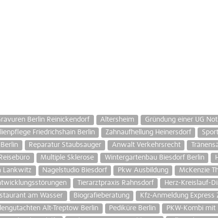
ravuren Berlin Reinickendorf
Altersheim
Gründung einer UG Not
lienpflege Friedrichshain Berlin
Zahnaufhellung Heinersdorf
Sport
Berlin
Reparatur Staubsauger
Anwalt Verkehrsrecht
Tränens
Reisebüro
Multiple Sklerose
Wintergartenbau Biesdorf Berlin
m Lankwitz
Nagelstudio Biesdorf
Pkw Ausbildung
McKenzie Th
twicklungsstörungen
Tierarztpraxis Rahnsdorf
Herz-Kreislauf-D
staurant am Wasser
Biografieberatung
Kfz-Anmeldung Express 
engutachten Alt-Treptow Berlin
Pediküre Berlin
PKW-Kombi mit 