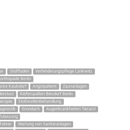
ar
Stoffladen
Verhinderungspflege Lankwitz
orthopäde Berlin
äcke Kaulsdorf
Angstpatient
Zaunanlagen
Hörsturz
Kieferspalten Biesdorf Berlin
erapie
Stoßwellenbehandlung
iagnostik
Gründach
Augenkrankheiten Tierarzt
Zulassung
Fahrer
Wartung von Sanitäranlagen