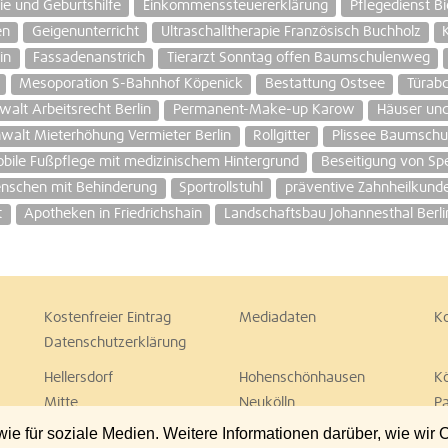
e und Geburtshilfe
Einkommenssteuererklärung
Pflegedienst Bi
en
Geigenunterricht
Ultraschalltherapie Französisch Buchholz
in
Fassadenanstrich
Tierarzt Sonntag offen Baumschulenweg
Mesoporation S-Bahnhof Köpenick
Bestattung Ostsee
Türab
walt Arbeitsrecht Berlin
Permanent-Make-up Karow
Häuser un
walt Mieterhöhung Vermieter Berlin
Rollgitter
Plissee Baumschu
bile Fußpflege mit medizinischem Hintergrund
Beseitigung von Sp
enschen mit Behinderung
Sportrollstuhl
präventive Zahnheilkund
t
Apotheken in Friedrichshain
Landschaftsbau Johannesthal Berli
Kostenfreier Eintrag
Mediadaten
K
Datenschutzerklärung
Hellersdorf
Hohenschönhausen
K
Mitte
Neukölln
P
Spandau
Steglitz
T
 für soziale Medien. Weitere Informationen darüber, wie wir