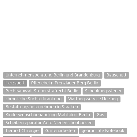
Unternehmensberatung Berlin und Brandenburg
Bauschutt
Herzsport
Pflegeheim Prenzlauer Berg Berlin
Rechtsanwalt Steuerstrafrecht Berlin
Schenkungssteuer
chronische Suchterkrankung
Wartungsservice Heizung
Bestattungsunternehmen in Staaken
Kinderwunschbehandlung Mahlsdorf Berlin
Gas
Scheibenreparatur Auto Niederschönhausen
Tierarzt Chirurgie
Gartenarbeiten
gebrauchte Notebook