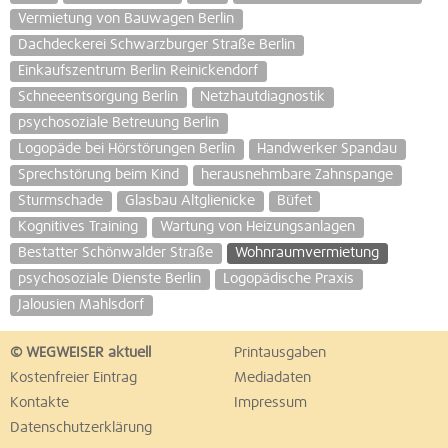
Vermietung von Bauwagen Berlin
Dachdeckerei Schwarzburger Straße Berlin
Einkaufszentrum Berlin Reinickendorf
Schneeentsorgung Berlin
Netzhautdiagnostik
psychosoziale Betreuung Berlin
Logopäde bei Hörstörungen Berlin
Handwerker Spandau
Sprechstörung beim Kind
herausnehmbare Zahnspange
Sturmschade
Glasbau Altglienicke
Büfet
Kognitives Training
Wartung von Heizungsanlagen
Bestatter Schönwalder Straße
Wohnraumvermietung
psychosoziale Dienste Berlin
Logopädische Praxis
Jalousien Mahlsdorf
© WEGWEISER aktuell
Printausgaben
Kostenfreier Eintrag
Mediadaten
Kontakte
Impressum
Datenschutzerklärung