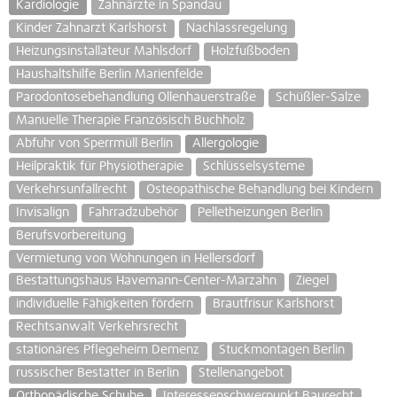
Kardiologie
Zahnärzte in Spandau
Kinder Zahnarzt Karlshorst
Nachlassregelung
Heizungsinstallateur Mahlsdorf
Holzfußboden
Haushaltshilfe Berlin Marienfelde
Parodontosebehandlung Ollenhauerstraße
Schüßler-Salze
Manuelle Therapie Französisch Buchholz
Abfuhr von Sperrmüll Berlin
Allergologie
Heilpraktik für Physiotherapie
Schlüsselsysteme
Verkehrsunfallrecht
Osteopathische Behandlung bei Kindern
Invisalign
Fahrradzubehör
Pelletheizungen Berlin
Berufsvorbereitung
Vermietung von Wohnungen in Hellersdorf
Bestattungshaus Havemann-Center-Marzahn
Ziegel
individuelle Fähigkeiten fördern
Brautfrisur Karlshorst
Rechtsanwalt Verkehrsrecht
stationäres Pflegeheim Demenz
Stuckmontagen Berlin
russischer Bestatter in Berlin
Stellenangebot
Orthopädische Schuhe
Interessenschwerpunkt Baurecht