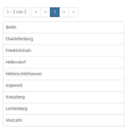
1 - 2 von 2
«
<
1
>
»
Berlin
Charlottenburg
Friedrichshain
Hellersdorf
Hohenschönhausen
Köpenick
Kreuzberg
Lichtenberg
Marzahn