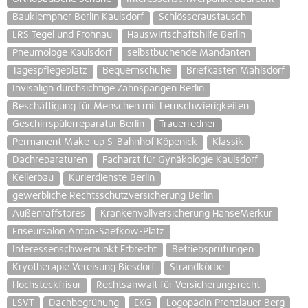
Bauklempner Berlin Kaulsdorf
Schlösseraustausch
LRS Tegel und Frohnau
Hauswirtschaftshilfe Berlin
Pneumologe Kaulsdorf
selbstbuchende Mandanten
Tagespflegeplatz
Bequemschuhe
Briefkästen Mahlsdorf
Invisalign durchsichtige Zahnspangen Berlin
Beschäftigung für Menschen mit Lernschwierigkeiten
Geschirrspülerreparatur Berlin
Trauerredner
Permanent Make-up S-Bahnhof Köpenick
Klassik
Dachreparaturen
Facharzt für Gynäkologie Kaulsdorf
Kellerbau
Kurierdienste Berlin
gewerbliche Rechtsschutzversicherung Berlin
Außenraffstores
Krankenvollversicherung HanseMerkur
Friseursalon Anton-Saefkow-Platz
Interessenschwerpunkt Erbrecht
Betriebsprüfungen
Kryotherapie Vereisung Biesdorf
Strandkörbe
Hochsteckfrisur
Rechtsanwalt für Versicherungsrecht
LSVT
Dachbegrünung
EKG
Logopädin Prenzlauer Berg