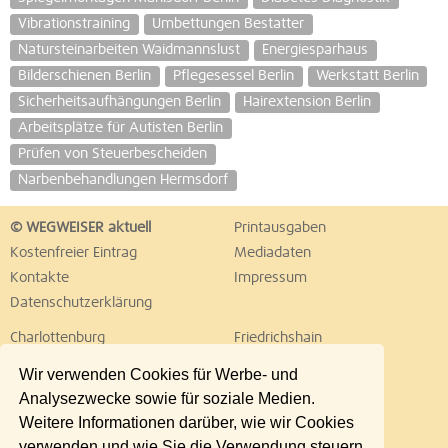
Vibrationstraining
Umbettungen Bestatter
Natursteinarbeiten Waidmannslust
Energiesparhaus
Bilderschienen Berlin
Pflegesessel Berlin
Werkstatt Berlin
Sicherheitsaufhängungen Berlin
Hairextension Berlin
Arbeitsplätze für Autisten Berlin
Prüfen von Steuerbescheiden
Narbenbehandlungen Hermsdorf
© WEGWEISER aktuell
Printausgaben
Kostenfreier Eintrag
Mediadaten
Kontakte
Impressum
Datenschutzerklärung
Charlottenburg
Friedrichshain
Hellersdorf
Hohenschönhausen
Wir verwenden Cookies für Werbe- und
Köpenick
Kreuzberg
Analysezwecke sowie für soziale Medien.
Lichtenberg
Marzahn
Weitere Informationen darüber, wie wir Cookies
Mitte
Neukölln
verwenden und wie Sie die Verwendung steuern