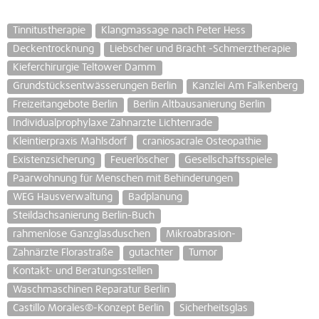
Tinnitustherapie
Klangmassage nach Peter Hess
Deckentrocknung
Liebscher und Bracht -Schmerztherapie
Kieferchirurgie Teltower Damm
Grundstücksentwässerungen Berlin
Kanzlei Am Falkenberg
Freizeitangebote Berlin
Berlin Altbausanierung Berlin
Individualprophylaxe Zahnarzte Lichtenrade
Kleintierpraxis Mahlsdorf
craniosacrale Osteopathie
Existenzsicherung
Feuerlöscher
Gesellschaftsspiele
Paarwohnung für Menschen mit Behinderungen
WEG Hausverwaltung
Badplanung
Steildachsanierung Berlin-Buch
rahmenlose Ganzglasduschen
Mikroabrasion-
Zahnärzte Florastraße
gutachter
Tumor
Kontakt- und Beratungsstellen
Waschmaschinen Reparatur Berlin
Castillo Morales®-Konzept Berlin
Sicherheitsglas