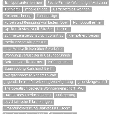
Transportunternehmen
Sechs-Zimmer-Wohnung in Marzahn
Tischlerei
mobile Pflege
Barrierefreies Wohnen
Kostenrechnung
Foliendesign
Färben und Reinigung von Ledermöbel
Homöopathie Tier
Optiker Gustav-Adolf-Straße
Helium
Schmerzensgeldanspruch vom Arzt
Klemptnerarbeiten
medizinische Akupressur
Last Minute Reisen über Reisebüro
Wohnungsverlust Berlin Gesundbrunnen
Betreuungshilfe Karow
Prüfungstests
Baumrodung Karlshorst Berlin
Mietpreisbremse Rechtsanwalt
Jugendliche mit Entwicklungsverzögerung
Jalousiengeschäft
Therapeutisch betreute Wohngemeinschaft TWG
Hair Tattoos Friedrichshagen
Einlagerung
psychiatrische Erkrankungen
Ernährungsberatung Diabetes Kaulsdorf