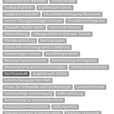
Einzelunterricht Nachhilfe
Tumortherapie
Audioaufnahmen
Ergotherapie Gatow
Augenarzt Kaulsdorf
Inkontinenzversorgung Nikolassee
Service Flüssiggasanlagen Caravan
Smartphone Reparatur
Manuelle Medizin Berlin
Fahrschule Pankow
Mietwohnung
videogestützte Endoskopie Tierarzt
Pferdekaufvertrag
Elektroanlagen
Ultraschall und Sonographie Schilddrüse
Klimaanlagen-Service
Handtherapie Berlin
Wartung Gaskessel Berlin
Mietwohnung Hirschgarten
Beratung bei Krankenversicherungen
Wirbelsäulenspezialist
Rechtsanwalt
Augenbrauen färben
Führerscheingutachten HNO
Praxis für Orthopädie und Unfallchirurgie
Lutetiumtherapie
Intensivpflege Autoreinigung
Kellerauflösung
Versicherung für Gartenlaube Berlin
Bandscheibenvorfall Berlin
Haftungsrecht
Spiegelmontagen Mahlsdorf Berlin
Diabetes Diagnostik