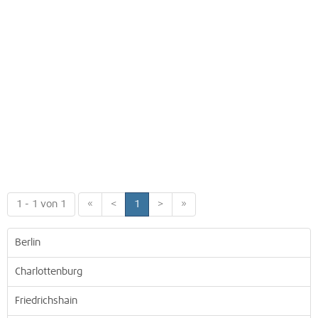
1 - 1 von 1
«
<
1
>
»
Berlin
Charlottenburg
Friedrichshain