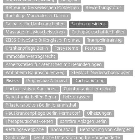
Betreuung bei seelischen Problemen
Bewerbungsfotos
Radiologe Mariendorfer Damm
Facharzt für Hautkrankheiten
Seniorenresidenz
Massage mit Muschelsteinen
Orthopädieschuhtechniker
ZEISS DriveSafe Brillengläser Frohnau
Trampolintraining
Krankenpflege Berlin
Torsysteme
Festpreis
Immobilienvertragsrecht
Arbeitsstellen für Menschen mit Behinderungen
Wohnheim Baumschulenweg
Steildach Niederschönhausen
Plisees
Prophylaxe Zahnarzt
Dachsanierung
Hochzeitsfrisur Karlshorst
Chirotherapie Hermsdorf
Sandstrahlarbeiten Berlin
Holzterrassen
Pflasterarbeiten Berlin Johannisthal
Hauskrankenpflege Berlin Hermsdorf
Ölheizungen
Therapeutisches-Reiten
sanitäre Anlagen Berlin
Rettungswegpläne
Badausbau
Behandlung von Allergien
Grabmäler
berufliche Unterstützung für Hörbehinderte