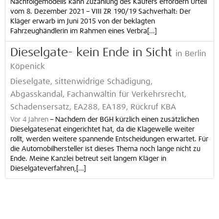
Nachfolgemodells kann Zuzahlung des Käufers erfordern Urteil
vom 8. Dezember 2021 – VIII ZR 190/19 Sachverhalt: Der
Kläger erwarb im Juni 2015 von der beklagten
Fahrzeughändlerin im Rahmen eines Verbra[...]
Dieselgate- kein Ende in Sicht
in Berlin
Köpenick
Dieselgate, sittenwidrige Schädigung,
Abgasskandal, Fachanwältin für Verkehrsrecht,
Schadensersatz, EA288, EA189, Rückruf KBA
Vor 4 Jahren
–
Nachdem der BGH kürzlich einen zusätzlichen
Dieselgatesenat eingerichtet hat, da die Klagewelle weiter
rollt, werden weitere spannende Entscheidungen erwartet. Für
die Automobilhersteller ist dieses Thema noch lange nicht zu
Ende. Meine Kanzlei betreut seit langem Kläger in
Dieselgateverfahren,[...]