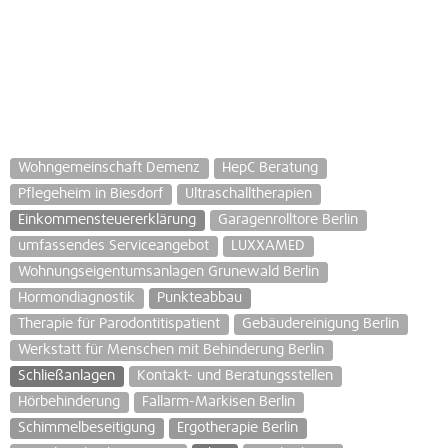
Wohngemeinschaft Demenz
HepC Beratung
Pflegeheim in Biesdorf
Ultraschalltherapien
Einkommensteuererklärung
Garagenrolltore Berlin
umfassendes Serviceangebot
LUXXAMED
Wohnungseigentumsanlagen Grunewald Berlin
Hormondiagnostik
Punkteabbau
Therapie für Parodontitispatient
Gebäudereinigung Berlin
Werkstatt für Menschen mit Behinderung Berlin
Schließanlagen
Kontakt- und Beratungsstellen
Hörbehinderung
Fallarm-Markisen Berlin
Schimmelbeseitigung
Ergotherapie Berlin