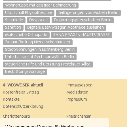
Wohngruppe mit geistiger Behinderung
Ultraschall Physiotherapie
Teillagerungen von Möbeln Berlin
Schmiede
Dyspraxie
Ergänzungspflegschaften Berlin
Sanktion
Digitale Babywaagen Apotheke ausleihen
Maßschuhe Orthopäde
SANA PRAXEN HAUPTSTRASSE
Zahnaufhellung Niederschönhausen
Stadtwohnungen in Lichtenberg Berlin
Unterhaltsrecht Rechtsanwältin Berlin
steuerliche Hilfe und Beratung Prenzlauer Allee
Bestatttungsvorsorge
© WEGWEISER aktuell
Printausgaben
Kostenfreier Eintrag
Mediadaten
Kontakte
Impressum
Datenschutzerklärung
Charlottenburg
Friedrichshain
Hellersdorf
Hohenschönhausen
Wir verwenden Cookies für Werbe- und