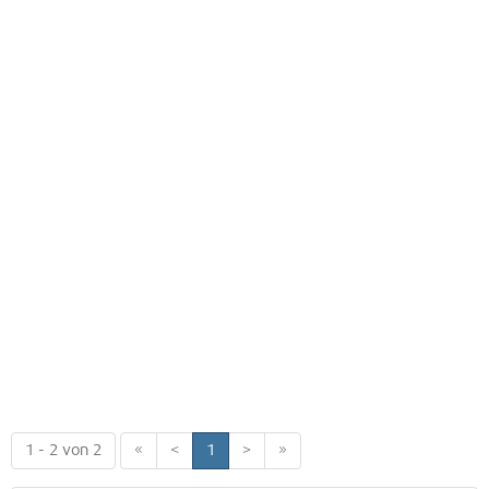
1 - 2 von 2
«
<
1
>
»