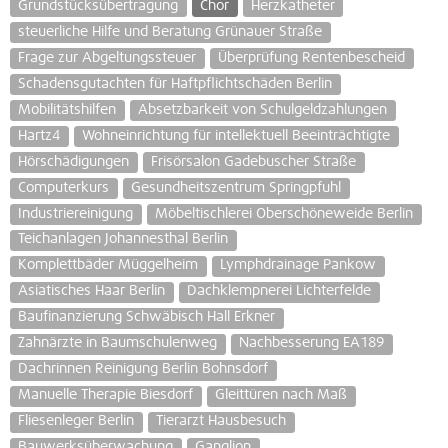
Grundstücksübertragung
Chor
Herzkatheter
steuerliche Hilfe und Beratung Grünauer Straße
Frage zur Abgeltungssteuer
Überprüfung Rentenbescheid
Schadensgutachten für Haftpflichtschäden Berlin
Mobilitätshilfen
Absetzbarkeit von Schulgeldzahlungen
Hartz4
Wohneinrichtung für intellektuell Beeinträchtigte
Hörschädigungen
Frisörsalon Gadebuscher Straße
Computerkurs
Gesundheitszentrum Springpfuhl
Industriereinigung
Möbeltischlerei Oberschöneweide Berlin
Teichanlagen Johannesthal Berlin
Komplettbäder Müggelheim
Lymphdrainage Pankow
Asiatisches Haar Berlin
Dachklempnerei Lichterfelde
Baufinanzierung Schwäbisch Hall Erkner
Zahnärzte in Baumschulenweg
Nachbesserung EA189
Dachrinnen Reinigung Berlin Bohnsdorf
Manuelle Therapie Biesdorf
Gleittüren nach Maß
Fliesenleger Berlin
Tierarzt Hausbesuch
Bauwerksüberwachung
Ganglion