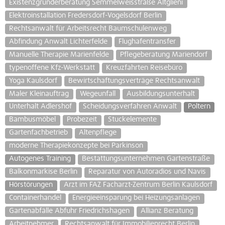
Existenzgründerberatung Semmelweisstraße Altglieni
Elektroinstallation Fredersdorf-Vogelsdorf Berlin
Rechtsanwalt für Arbeitsrecht Baumschulenweg
Abfindung Anwalt Lichterfelde
Flughafentransfer
Manuelle Therapie Marienfelde
Pflegeberatung Mariendorf
typenoffene Kfz-Werkstatt
Kreuzfahrten Reisebüro
Yoga Kaulsdorf
Bewirtschaftungsverträge Rechtsanwalt
Maler Kleinauftrag
Wegeunfall
Ausbildungsunterhalt
Unterhalt Adlershof
Scheidungsverfahren Anwalt
Poltern
Bambusmöbel
Probezeit
Stuckelemente
Gartenfachbetrieb
Altenpflege
moderne Therapiekonzepte bei Parkinson
Autogenes Training
Bestattungsunternehmen Gartenstraße
Balkonmarkise Berlin
Reparatur von Autoradios und Navis
Hörstörungen
Arzt im FAZ Facharzt-Zentrum Berlin Kaulsdorf
Containerhandel
Energieeinsparung bei Heizungsanlagen
Gartenabfälle Abfuhr Friedrichshagen
Allianz Beratung
Arbeitnehmer
Rechtsanwalt für Immobilienrecht Berlin