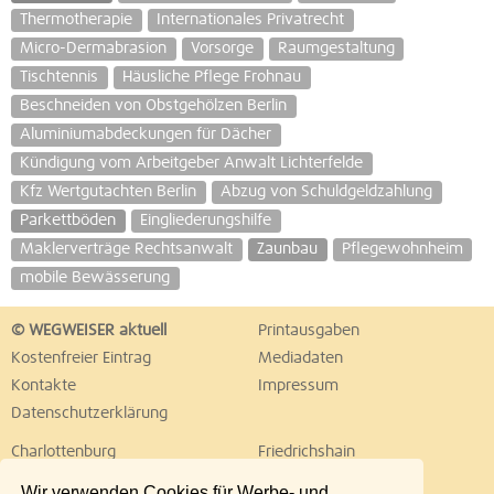
Thermotherapie
Internationales Privatrecht
Micro-Dermabrasion
Vorsorge
Raumgestaltung
Tischtennis
Häusliche Pflege Frohnau
Beschneiden von Obstgehölzen Berlin
Aluminiumabdeckungen für Dächer
Kündigung vom Arbeitgeber Anwalt Lichterfelde
Kfz Wertgutachten Berlin
Abzug von Schuldgeldzahlung
Parkettböden
Eingliederungshilfe
Maklerverträge Rechtsanwalt
Zaunbau
Pflegewohnheim
mobile Bewässerung
© WEGWEISER aktuell
Printausgaben
Kostenfreier Eintrag
Mediadaten
Kontakte
Impressum
Datenschutzerklärung
Charlottenburg
Friedrichshain
Hellersdorf
Hohenschönhausen
Wir verwenden Cookies für Werbe- und