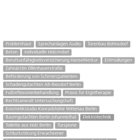
Problemhaut
Sprechanlagen Audio
Türenbau Bohnsdorf
Beton
individuelle Holzmöbel
Berufsunfähigkeitsversicherung HanseMerkur
Entmüllungen
Zahnärztin Ollenhauerstraße
Beförderung von Schmerzpatienten
Schadengutachten Alt-Biesdorf Berlin
Fußreflexonenbehandlung
Praxis für Ergotherapie
Rechtsanwalt Untersuchungshaft
Kosmetikstudio Konradshöhe Wittenau Berlin
Baumgutachten Berlin Johannisthal
Elektrotechnik
Toilette aus Holz Berlin
Türspione
Schluckstörung Erwachsener