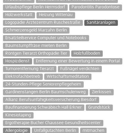
Urlaubspflege Berlin Hermsdorf
Parodontitis Parodontose
Holzwerkstatt
Heizung Wittenau
Logopädie Ärztezentrum Ruschestraße
Sanitäranlagen
Schmerzensgeld Marzahn Berlin
Ersatzteilservice Computer und Notebooks
Baumstumpffräse mieten Berlin
Röntgen Tierarzt Orthopädie Tier
Holzfußboden
Hospizdienst
Entfernung einer Bewertung in einem Portal
Tumorentfernung Tierarzt
Fußnägel verdichten
Elektrofachbetrieb
Wirtschaftsmeditation
24-Stunden-Pflege Seniorenpflegeheim
Gardinenstangen Berlin Baumschulenweg
Zierkissen
Allianz Berufsunfähigkeitsversicherung Biesdorf
Baufinanzierung Schwäbisch Hall Erkner
Grundstück
Kinesiotaping
Ergotherapie Bucher Chaussee Gesundheitscenter
Allergologie
Unfallgutachten Berlin
mitmachen