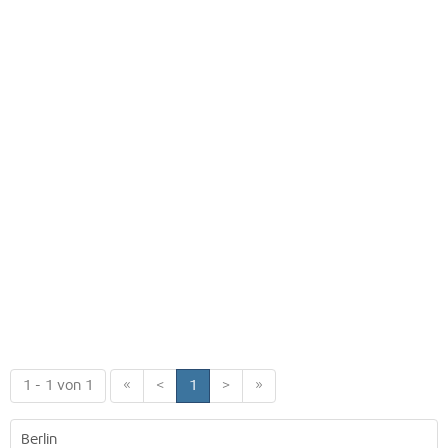
1 - 1 von 1
«
<
1
>
»
Berlin