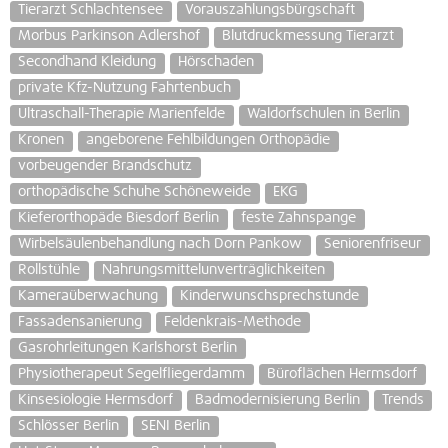
Tierarzt Schlachtensee
Vorauszahlungsbürgschaft
Morbus Parkinson Adlershof
Blutdruckmessung Tierarzt
Secondhand Kleidung
Hörschaden
private Kfz-Nutzung Fahrtenbuch
Ultraschall-Therapie Marienfelde
Waldorfschulen in Berlin
Kronen
angeborene Fehlbildungen Orthopädie
vorbeugender Brandschutz
orthopädische Schuhe Schöneweide
EKG
Kieferorthopäde Biesdorf Berlin
feste Zahnspange
Wirbelsäulenbehandlung nach Dorn Pankow
Seniorenfriseur
Rollstühle
Nahrungsmittelunverträglichkeiten
Kameraüberwachung
Kinderwunschsprechstunde
Fassadensanierung
Feldenkrais-Methode
Gasrohrleitungen Karlshorst Berlin
Physiotherapeut Segelfliegerdamm
Büroflächen Hermsdorf
Kinsesiologie Hermsdorf
Badmodernisierung Berlin
Trends
Schlösser Berlin
SENI Berlin