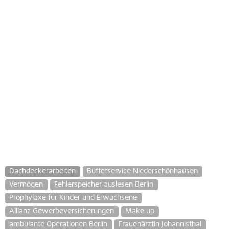
Dachdeckerarbeiten
Buffetservice Niederschönhausen
Vermögen
Fehlerspeicher auslesen Berlin
Prophylaxe für Kinder und Erwachsene
Allianz Gewerbeversicherungen
Make up
ambulante Operationen Berlin
Frauenärztin Johannisthal