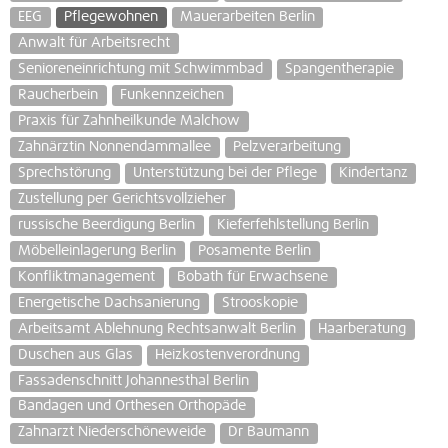
EEG
Pflegewohnen
Mauerarbeiten Berlin
Anwalt für Arbeitsrecht
Senioreneinrichtung mit Schwimmbad
Spangentherapie
Raucherbein
Funkennzeichen
Praxis für Zahnheilkunde Malchow
Zahnärztin Nonnendammallee
Pelzverarbeitung
Sprechstörung
Unterstützung bei der Pflege
Kindertanz
Zustellung per Gerichtsvollzieher
russische Beerdigung Berlin
Kieferfehlstellung Berlin
Möbelleinlagerung Berlin
Posamente Berlin
Konfliktmanagement
Bobath für Erwachsene
Energetische Dachsanierung
Strooskopie
Arbeitsamt Ablehnung Rechtsanwalt Berlin
Haarberatung
Duschen aus Glas
Heizkostenverordnung
Fassadenschnitt Johannesthal Berlin
Bandagen und Orthesen Orthopäde
Zahnarzt Niederschöneweide
Dr Baumann