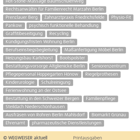
Hot-Stone-Massage Baumschulenweg
Rechtsanwältin für Familienrecht Marzahn Berlin
Prenzlauer Berg
Zahnarztpraxis Friedrichsfelde
Physio-Fit
Pankow
psychisch funktionelle Behandlung
Graffitibeseitigung
Recycling
Kündigungsfristen Wohnung Berlin
Berufseinstiegsbegleitung
Maßanfertigung Möbel Berlin
Heizungsbau Karlshorst
Bootspolster
Bestattungsvorsorge Altglienicke Berlin
Seniorenzentrum
Pflegepersonal Hoppegarten Hönow
Riegelprothesen
Kinderurologie
Schulreinigung
Ferienwohnung an der Ostsee
Bestattung in den Schweizer Bergen
Familienpflege
Steildach Niederschönhausen
Ausfräsen von Rohren Berlin Mahlsdorf
Biomarkt Grünau
Ehrenamt
pharmazeutische Dienstleistungen
© WEGWEISER aktuell
Printausgaben