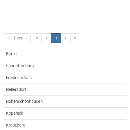
1 - 1 von 1
«
<
1
>
»
Berlin
Charlottenburg
Friedrichshain
Hellersdorf
Hohenschönhausen
Köpenick
Kreuzberg