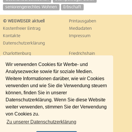
seniorengerechtes Wohnen
Erbschaft
© WEGWEISER aktuell
Printausgaben
Kostenfreier Eintrag
Mediadaten
Kontakte
Impressum
Datenschutzerklärung
Charlottenburg
Friedrichshain
Hellersdorf
Hohenschönhausen
Wir verwenden Cookies für Werbe- und
Köpenick
Kreuzberg
Analysezwecke sowie für soziale Medien.
Lichtenberg
Marzahn
Weitere Informationen darüber, wie wir Cookies
Mitte
Neukölln
verwenden und wie Sie die Verwendung steuern
Pankow
Prenzlauer Berg
können, finden Sie in unserer
Reinickendorf
Schöneberg
Datenschutzerklärung. Wenn Sie diese Website
Spandau
Steglitz
weiter verwenden, stimmen Sie der Verwendung
Tempelhof
Tiergarten
von Cookies zu.
Treptow
Umland Ost
Zu unserer Datenschutzerklärung
Wedding
Weißensee