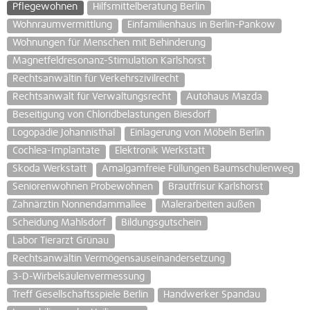
Pflegewohnen
Hilfsmittelberatung Berlin
Wohnraumvermittlung
Einfamilienhaus in Berlin-Pankow
Wohnungen für Menschen mit Behinderung
Magnetfeldresonanz-Stimulation Karlshorst
Rechtsanwältin für Verkehrszivilrecht
Rechtsanwalt für Verwaltungsrecht
Autohaus Mazda
Beseitigung von Chloridbelastungen Biesdorf
Logopädie Johannisthal
Einlagerung von Möbeln Berlin
Cochlea-Implantate
Elektronik Werkstatt
Skoda Werkstatt
Amalgamfreie Füllungen Baumschulenweg
Seniorenwohnen Probewohnen
Brautfrisur Karlshorst
Zahnärztin Nonnendammallee
Malerarbeiten außen
Scheidung Mahlsdorf
Bildungsgutschein
Labor Tierarzt Grünau
Rechtsanwältin Vermögensauseinandersetzung
3-D-Wirbelsäulenvermessung
Treff Gesellschaftsspiele Berlin
Handwerker Spandau