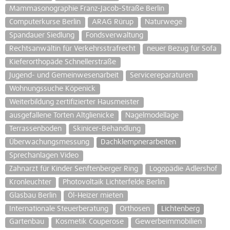
Mammasonographie Franz-Jacob-Straße Berlin
Computerkurse Berlin
ARAG Rürup
Naturwege
Spandauer Siedlung
Fondsverwaltung
Rechtsanwältin für Verkehrsstrafrecht
neuer Bezug für Sofa
Kieferorthopäde Schnellerstraße
Jugend- und Gemeinwesenarbeit
Servicereparaturen
Wohnungssuche Köpenick
Weiterbildung zertifizierter Hausmeister
ausgefallene Torten Altglienicke
Nagelmodellage
Terrassenboden
Skinicer-Behandlung
Überwachungsmessung
Dachklempnerarbeiten
Sprechanlagen Video
Zahnarzt für Kinder Senftenberger Ring
Logopädie Adlershof
Kronleuchter
Photovoltaik Lichterfelde Berlin
Glasbau Berlin
Öl-Heizer mieten
Internationale Steuerberatung
Orthosen
Lichtenberg
Gartenbau
Kosmetik Couperose
Gewerbeimmobilien