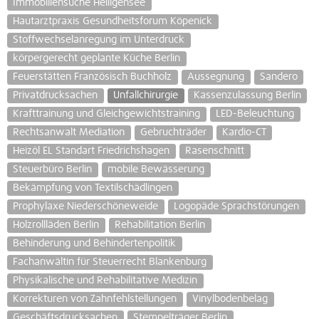
Immobiliensuche Heiligensee
Hautarztpraxis Gesundheitsforum Köpenick
Stoffwechselanregung im Unterdruck
körpergerecht geplante Küche Berlin
Feuerstätten Französisch Buchholz
Aussegnung
Sandero
Privatdrucksachen
Unfallchirurgie
Kassenzulassung Berlin
Krafttrainung und Gleichgewichtstraining
LED-Beleuchtung
Rechtsanwalt Mediation
Gebruchträder
Kardio-CT
Heizöl EL Standart Friedrichshagen
Rasenschnitt
Steuerbüro Berlin
mobile Bewässerung
Bekämpfung von Textilschädlingen
Prophylaxe Niederschöneweide
Logopäde Sprachstörungen
Holzrollläden Berlin
Rehabilitation Berlin
Behinderung und Behindertenpolitik
Fachanwältin für Steuerrecht Blankenburg
Physikalische und Rehabilitative Medizin
Korrekturen von Zahnfehlstellungen
Vinylbodenbelag
Geschäftsdrucksachen
Stempelträger Berlin