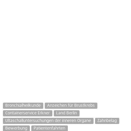
Bronchialheilkunde
Anzeichen für Brustkrebs
Containerservice Erkner
Land Berlin
Ultaschalluntersuchungen der inneren Organe
Zahnbelag
Bewerbung
Patientenfahrten