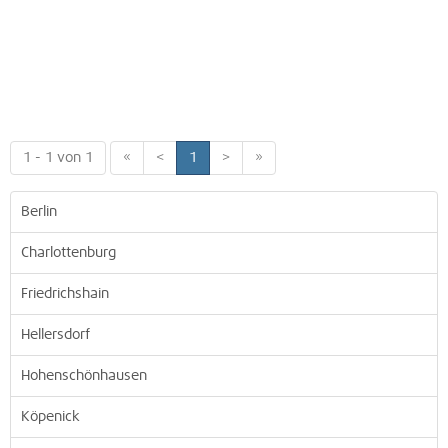
1 - 1 von 1
«
<
1
>
»
Berlin
Charlottenburg
Friedrichshain
Hellersdorf
Hohenschönhausen
Köpenick