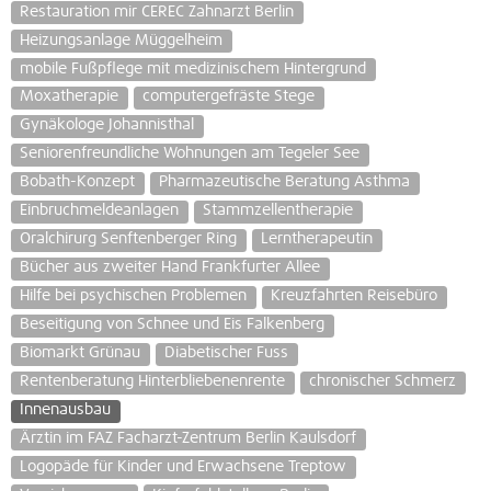
Restauration mir CEREC Zahnarzt Berlin
Heizungsanlage Müggelheim
mobile Fußpflege mit medizinischem Hintergrund
Moxatherapie
computergefräste Stege
Gynäkologe Johannisthal
Seniorenfreundliche Wohnungen am Tegeler See
Bobath-Konzept
Pharmazeutische Beratung Asthma
Einbruchmeldeanlagen
Stammzellentherapie
Oralchirurg Senftenberger Ring
Lerntherapeutin
Bücher aus zweiter Hand Frankfurter Allee
Hilfe bei psychischen Problemen
Kreuzfahrten Reisebüro
Beseitigung von Schnee und Eis Falkenberg
Biomarkt Grünau
Diabetischer Fuss
Rentenberatung Hinterbliebenenrente
chronischer Schmerz
Innenausbau
Ärztin im FAZ Facharzt-Zentrum Berlin Kaulsdorf
Logopäde für Kinder und Erwachsene Treptow