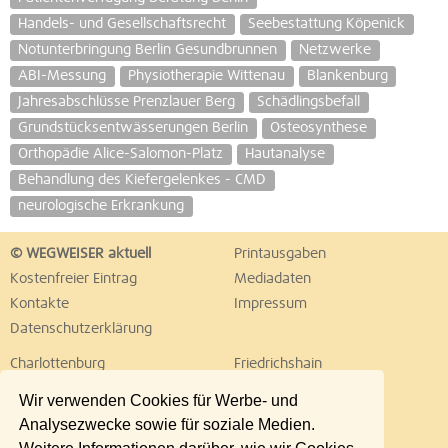
Handels- und Gesellschaftsrecht
Seebestattung Köpenick
Notunterbringung Berlin Gesundbrunnen
Netzwerke
ABI-Messung
Physiotherapie Wittenau
Blankenburg
Jahresabschlüsse Prenzlauer Berg
Schädlingsbefall
Grundstücksentwässerungen Berlin
Osteosynthese
Orthopädie Alice-Salomon-Platz
Hautanalyse
Behandlung des Kiefergelenkes - CMD
neurologische Erkrankung
© WEGWEISER aktuell
Printausgaben
Kostenfreier Eintrag
Mediadaten
Kontakte
Impressum
Datenschutzerklärung
Charlottenburg
Friedrichshain
Hellersdorf
Hohenschönhausen
Wir verwenden Cookies für Werbe- und
Köpenick
Kreuzberg
Analysezwecke sowie für soziale Medien.
Lichtenberg
Marzahn