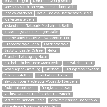
Versicherungen
Kieferfehlstellung Berlin
Sensomotorisch-perzeptive Behandlung Berlin
Teppichwäscherei
Betreuung von Unternehmen Berlin
Winterdienste Berlin
Instandhalter Elektronik Mechatronik Berlin
Bestattungsinstitut Dietzgenstraße
Tapezierarbeiten aller Art Mahlsdorf Berlin
Blutegeltherapie Berlin
Faszientherapie
Bestattung in der Ostsee
Helium
Grundbucheintragung Notar
Alkoholsucht bei einem Mann Berlin
Selbstlader Erkner
Schädlingsbekämpfung
Friedhöfe
Tagungsmöglichkeiten
Zehenfehlstellung
Umschulung Elektriker
Elektroanlagen Fredersdorf-Vogelsdorf bei Berlin
Enddarmkrankheiten
Energiesparhäuser
Rechtsanwältin für öffentliches Dienstrecht
Strafrecht Lankwitz Berlin
Lokal mit Terrasse und Seeblick
Patientenverfügung Beratung Berlin