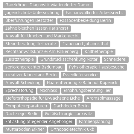
Ganzkörper-Diagnostik Mariendorfer Damm
Jugendschutz-Untersuchung
Fachanwältin für Arbeitsrecht
Überführungen Bestatter
Fassadenbekleidung Berlin
Zähne bleichen lassen Karlshorst
Anwalt für Urheber- und Markenrecht
Steuerberatung Heilberufe
Frauenarzt Johannisthal
Rechtsanwaltskanzlei Am Falkenberg
Kälthetherapie
Zusatztherapie
Grundstücksschenkung Notar
Schneiderei
seniorengerechter Badumbau
Pyhsiotherapie Hausbesuche
kreativer Kindertanz Berlin
Essenlieferservice
Anwalt Scheidung
Haarentfernung S-Bahnhof Köpenick
Sprechstörung
Nachlass
Ernährungsberatung Tier
Kieferorthopädie für Erwachsene Eiche
Aromaölmassage
Computerreparaturen
Dachdecker Berlin
Dachziegel Berlin
Gefäßchirurgie Lankwitz
Entlastung pflegender Angehöriger
Familienplanung
Mutterboden Erkner
Orthopädietechnik ukb