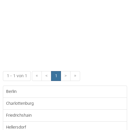
1 - 1 von 1
«
<
1
>
»
Berlin
Charlottenburg
Friedrichshain
Hellersdorf