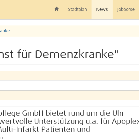
Stadtplan
News
Jobbörse
ranke
nst für Demenzkranke"
pflege GmbH bietet rund um die Uhr
ertvolle Unterstützung u.a. für Apople
ulti-Infarkt Patienten und
au