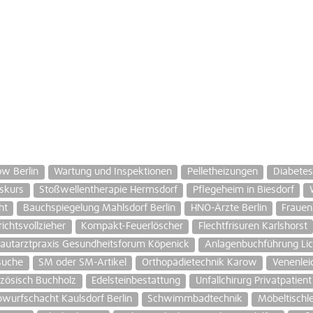
w Berlin
Wartung und Inspektionen
Pelletheizungen
Diabetes
skurs
Stoßwellentherapie Hermsdorf
Pflegeheim in Biesdorf
ht
Bauchspiegelung Mahlsdorf Berlin
HNO-Ärzte Berlin
Frauen
ichtsvollzieher
Kompakt-Feuerlöscher
Flechtfrisuren Karlshorst
autarztpraxis Gesundheitsforum Köpenick
Anlagenbuchführung Lich
suche
SM oder SM-Artikel
Orthopädietechnik Karow
Venenlei
nzösisch Buchholz
Edelsteinbestattung
Unfallchirurg Privatpatien
wurfschacht Kaulsdorf Berlin
Schwimmbadtechnik
Möbeltischl