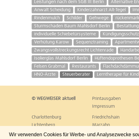
Leistungen nach dem SGB III Berlin
Alternative E
Anwalt Scheidung
Kinderzahnarzt Alt-Tegel
Im
Rindenmulch
Schilder
Gehwege
rückenmark
Sturmschaden Baum Mahlsdorf Berlin
Bestattung 
individuelle Schiebetürsysteme
Kündigungsschutz
Verhütung Karow
Sequenztraining
Apartmentw
Zwangsvollstreckungsrecht Lichtenrade
Handarbe
Isolierglas Mahlsdorf Berlin
Hüftendoprothesen Be
Felsen Grabmal
Restaurants
Flachdachdämmu
HNO-Ärzte
Steuerberater
Lerntherapie für Kind
© WEGWEISER aktuell
Printausgaben
Impressum
Charlottenburg
Friedrichshain
Lichtenberg
Marzahn
Reinickendorf
Schöneberg
Wir verwenden Cookies für Werbe- und Analysezwecke sowie