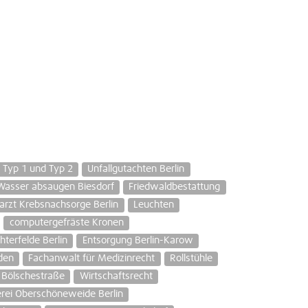
 Typ 1 und Typ 2
Unfallgutachten Berlin
Wasser absaugen Biesdorf
Friedwaldbestattung
arzt Krebsnachsorge Berlin
Leuchten
computergefräste Kronen
terfelde Berlin
Entsorgung Berlin-Karow
den
Fachanwalt für Medizinrecht
Rollstühle
t Bölschestraße
Wirtschaftsrecht
erei Oberschöneweide Berlin