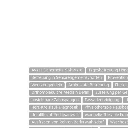
Avast-Sicherheits-Software
Tagesbetreuung Höno
Betreuung in Seniorengemeinschaften
Prävention
Werkzeugverleih
Ambulante Betreuung
Eherec
Orthomolekulare Medizin Berlin
Zustellung per Ger
unsichtbare Zahnspangen
Fassadenreinigung
H
Herz-Kreislauf-Diagnostik
Physiotherapie Hausbe
Unfallflucht Rechtsanwalt
Manuelle Therapie Fra
Ausfräsen von Rohren Berlin Mahlsdorf
Wäscheab