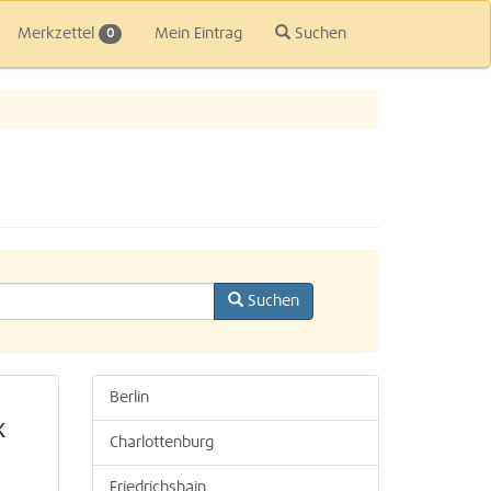
Merkzettel
Mein Eintrag
Suchen
0
Suchen
Berlin
x
Charlottenburg
Friedrichshain