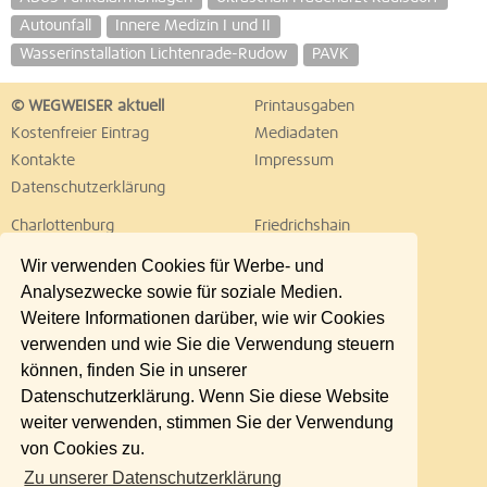
Autounfall
Innere Medizin I und II
Wasserinstallation Lichtenrade-Rudow
PAVK
© WEGWEISER aktuell
Printausgaben
Kostenfreier Eintrag
Mediadaten
Kontakte
Impressum
Datenschutzerklärung
Charlottenburg
Friedrichshain
Hellersdorf
Hohenschönhausen
Wir verwenden Cookies für Werbe- und
Köpenick
Kreuzberg
Analysezwecke sowie für soziale Medien.
Lichtenberg
Marzahn
Weitere Informationen darüber, wie wir Cookies
Mitte
Neukölln
verwenden und wie Sie die Verwendung steuern
Pankow
Prenzlauer Berg
können, finden Sie in unserer
Reinickendorf
Schöneberg
Datenschutzerklärung. Wenn Sie diese Website
Spandau
Steglitz
weiter verwenden, stimmen Sie der Verwendung
Tempelhof
Tiergarten
von Cookies zu.
Treptow
Umland Ost
Zu unserer Datenschutzerklärung