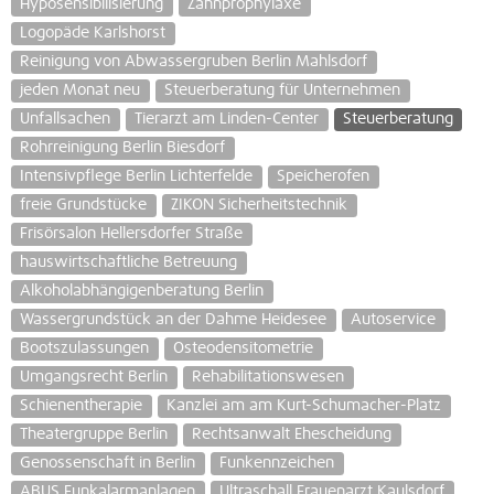
Hyposensibilisierung
Zahnprophylaxe
Logopäde Karlshorst
Reinigung von Abwassergruben Berlin Mahlsdorf
jeden Monat neu
Steuerberatung für Unternehmen
Unfallsachen
Tierarzt am Linden-Center
Steuerberatung
Rohrreinigung Berlin Biesdorf
Intensivpflege Berlin Lichterfelde
Speicherofen
freie Grundstücke
ZIKON Sicherheitstechnik
Frisörsalon Hellersdorfer Straße
hauswirtschaftliche Betreuung
Alkoholabhängigenberatung Berlin
Wassergrundstück an der Dahme Heidesee
Autoservice
Bootszulassungen
Osteodensitometrie
Umgangsrecht Berlin
Rehabilitationswesen
Schienentherapie
Kanzlei am am Kurt-Schumacher-Platz
Theatergruppe Berlin
Rechtsanwalt Ehescheidung
Genossenschaft in Berlin
Funkennzeichen
ABUS Funkalarmanlagen
Ultraschall Frauenarzt Kaulsdorf