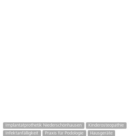
Implantatprothetik Niederschönhausen
Kinderosteopathie
Infektanfälligkeit
Praxis für Podologie
Hausgeräte