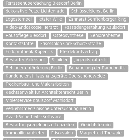
Terrassenüberdachung Biesdorf Berlin
dekorative Putze Lichtenrade
Schlüsseldienst Berlin
Logostempel
letzter Wille
Zahnarzt Senftenberger Ring
Video-Endoskopie Tierarzt
Fassadengestaltung Kaulsdorf
Hauspflege Biesdorf
Osteosynthese
Seniorenheime
Kontaktstätte
Frisörsalon Carl-Schurz-Straße
Endoprothetik Köpenick
Pferdekaufvertrag
Bestatter Adlershof
Schilder
Jugendstrafrecht
Behindertenförderung Berlin
Behandlung der Parodontitis
Kundendienst Haushaltsgeräte Oberschöneweide
Trockenbau- und Malerarbeiten
Rechtsanwalt für Architektenrecht Berlin
Malerservice Kaulsdorf Mahlsdorf
verkehrsmedizinische Untersuchung Berlin
Avast-Sicherheits-Software
Bestattungsregelung zu Lebzeiten
Gerichtstermin
Immobilienanbieter
Frisörsalon
Magnetfeld-Therapie