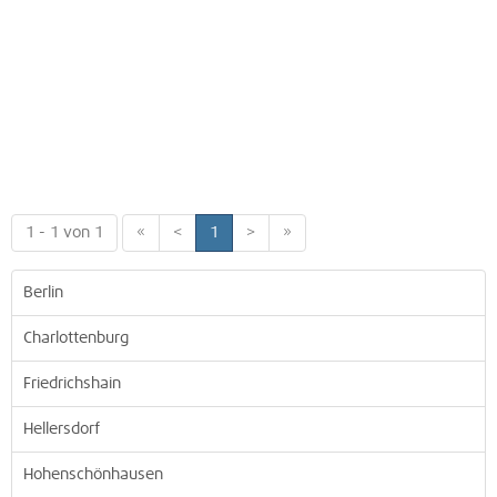
1 - 1 von 1
«
<
1
>
»
Berlin
Charlottenburg
Friedrichshain
Hellersdorf
Hohenschönhausen