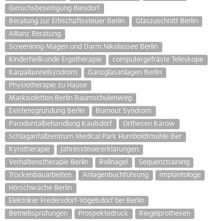
Geruchsbeseitigung Biesdorf
Beratung zur Erbschaftssteuer Berlin
Glaszuschnitt Berlin
Allianz Beratung
Screeninng Magen und Darm Nikolassee Berlin
Kinderheilkunde Ergotherapie
computergefräste Teleskope
Karpaltunnelsyndrom
Ganzglasanlagen Berlin
Physiotherapie zu Hause
Markisoletten Berlin Baumschulenweg
Existenzgründung Berlin
Burnout Syndrom
Parodontalbehandlung Kaulsdorf
Orthesen Karow
Schlaganfallzentrum Medical Park Humboldtmühle Ber
Kyrotherapie
Jahressteuererklärungen
Verhaltenstherapie Berlin
Rollnägel
Sequenztraining
Trockenbauarbeiten
Anlagenbuchführung
Implantologe
Hörschwäche Berlin
Elektriker Fredersdorf-Vogelsdorf bei Berlin
Betriebsprüfungen
Prospektedruck
Riegelprothesen