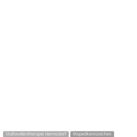
Stoßwellentherapie Hermsdorf
Mopedkennzeichen