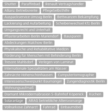
Shutter
Paraffinbad
Renault Vertragshändler
Allianz Betriebsrente
PflegeSelbsthilfe
Auspackservice Umzug Berlin
Bettwanzen Bekämpfung
Lackierung und Aufarbeitung
Scheibenwechsel Kfz Berlin
Umgangsrecht und Unterhalt
Pflasterarbeiten Berlin Mariendorf
Bausparen
Abdeckungen Malchow Berlin
Physikalische und Rehabilitative Medizin
Förderung für Menschen mit Behinderung Berlin
Tresore Mahlsdorf
Verlegen von Laminat
Internationale Spezialitäten am Wasser
Zahnärzte Hohenschönhausen
Cumputertomographie
Interessenschwerpunkt Baumängel
Zungendiagnostik Berlin
Wohnungsaufmaß
Diamant Mikrodermabrasion S-Bahnhof Köpenick
Küchen
Solaranlage
ARAG betriebliche Altersvorsorge
Vollnarkose Zahnarzt
Fahrrad
Einbaumöbel