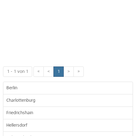
1 - 1 von 1
«
<
1
>
»
Berlin
Charlottenburg
Friedrichshain
Hellersdorf