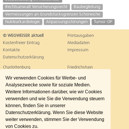
Rechtsanwalt Versicherungsrecht
Baubegleitung
Vermessungen an Grundstücksgrenzen Schöneiche
Nuklearkardiologie
Anpassungsstörungen
Tumor-OP
© WEGWEISER aktuell
Printausgaben
Kostenfreier Eintrag
Mediadaten
Kontakte
Impressum
Datenschutzerklärung
Charlottenburg
Friedrichshain
Hellersdorf
Hohenschönhausen
Wir verwenden Cookies für Werbe- und
Köpenick
Kreuzberg
Analysezwecke sowie für soziale Medien.
Lichtenberg
Marzahn
Weitere Informationen darüber, wie wir Cookies
Mitte
Neukölln
verwenden und wie Sie die Verwendung steuern
Pankow
Prenzlauer Berg
können, finden Sie in unserer
Reinickendorf
Schöneberg
Datenschutzerklärung. Wenn Sie diese Website
Spandau
Steglitz
weiter verwenden, stimmen Sie der Verwendung
Tempelhof
Tiergarten
von Cookies zu.