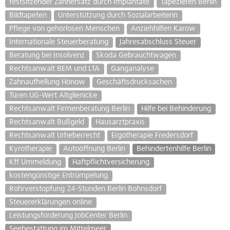
festsitzender Zahnersatz durch Implantate
Tapezieren Berlin
Bildtapeten
Unterstützung durch Sozialarbeiterin
Pflege von gehörlosen Menschen
Anziehhilfen Karow
Internationale Steuerberatung
Jahresabschluss Steuer
Beratung bei Insolvenz
Skoda Gebrauchtwagen
Rechtsanwalt BEM und LTA
Ganganalyse
Zahnaufhellung Hönow
Geschäftsdrucksachen
Türen UG-Wert Altglienicke
Rechtsanwalt Firmenberatung Berlin
Hilfe bei Behinderung
Rechtsanwalt Bußgeld
Hausarztpraxis
Rechtsanwalt Urheberrecht
Ergotherapie Fredersdorf
Kyrotherapie
Autoöffnung Berlin
Behindertenhilfe Berlin
Kff Ummeldung
Haftpflichtversicherung
kostengünstige Entrümpelung
Rohrverstopfung 24-Stunden Berlin Bohnsdorf
Steuererklärungen online
Leistungsforderung JobCenter Berlin
Seebestattung im Mittelmeer