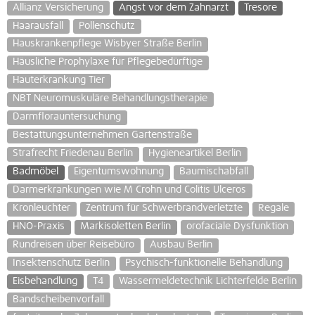
Allianz Versicherung
Angst vor dem Zahnarzt
Tresore
Haarausfall
Pollenschutz
Hauskrankenpflege Wisbyer Straße Berlin
Häusliche Prophylaxe für Pflegebedürftige
Hauterkrankung Tier
NBT Neuromuskuläre Behandlungstherapie
Darmflorauntersuchung
Bestattungsunternehmen Gartenstraße
Strafrecht Friedenau Berlin
Hygieneartikel Berlin
Badmöbel
Eigentumswohnung
Baumischabfall
Darmerkrankungen wie M Crohn und Colitis Ulceros
Kronleuchter
Zentrum für Schwerbrandverletzte
Regale
HNO-Praxis
Markisoletten Berlin
orofaciale Dysfunktion
Rundreisen über Reisebüro
Ausbau Berlin
Insektenschutz Berlin
Psychisch-funktionelle Behandlung
Eisbehandlung
T4
Wassermeldetechnik Lichterfelde Berlin
Bandscheibenvorfall