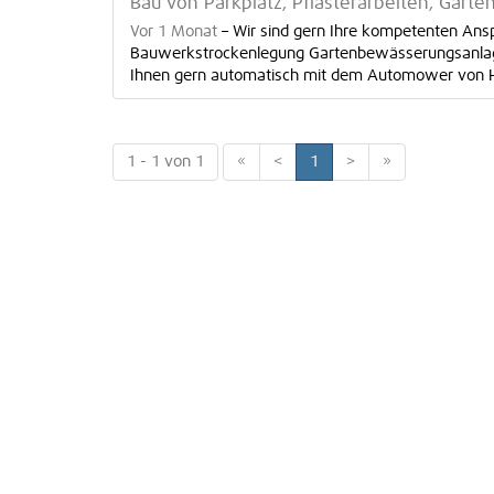
Bau von Parkplatz, Pflasterarbeiten, Gar
Vor 1 Monat
–
Wir sind gern Ihre kompetenten Ans
Bauwerkstrockenlegung Gartenbewässerungsanlage
Ihnen gern automatisch mit dem Automower von Husq
1 - 1 von 1
«
<
1
>
»