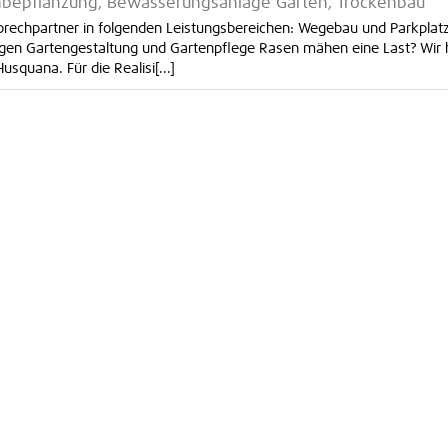
tenbepflanzung, Bewässerungsanlage Garten, Trockenbau
prechpartner in folgenden Leistungsbereichen: Wegebau und Parkplat
n Gartengestaltung und Gartenpflege Rasen mähen eine Last? Wir 
uana. Für die Realisi[...]