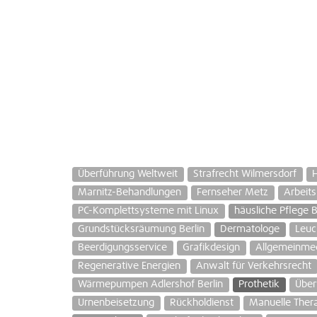
Überführung Weltweit
Strafrecht Wilmersdorf
H
Marnitz-Behandlungen
Fernseher Metz
Arbeits
PC-Komplettsysteme mit Linux
häusliche Pflege B
Grundstücksräumung Berlin
Dermatologe
Leuc
Beerdigungsservice
Grafikdesign
Allgemeinmed
Regenerative Energien
Anwalt für Verkehrsrecht
Wärmepumpen Adlershof Berlin
Prothetik
Übe
Urnenbeisetzung
Rückholdienst
Manuelle Ther