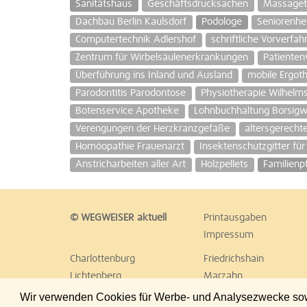
Sanitätshaus
Geschäftsdrucksachen
Massaget
Dachbau Berlin Kaulsdorf
Podologe
Seniorenhei
Computertechnik Adlershof
schriftliche Vorverfah
Zentrum für Wirbelsäulenerkrankungen
Patienten
Überführung ins Inland und Ausland
mobile Ergot
Parodontitis Parodontose
Physiotherapie Wilhel
Botenservice Apotheke
Lohnbuchhaltung Borsig
Verengungen der Herzkranzgefäße
altersgerech
Homöopathie Frauenarzt
Insektenschutzgitter für
Anstricharbeiten aller Art
Holzpellets
Familienp
© WEGWEISER aktuell
Printausgaben
Impressum
Charlottenburg
Friedrichshain
Lichtenberg
Marzahn
Reinickendorf
Schöneberg
Wir verwenden Cookies für Werbe- und Analysezwecke sowie