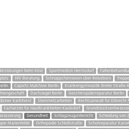
örstörungen beim Kind
Sportmedizin Hermsdorf
Faltenbehandlu
platz
HIV Beratung
Schnäppchenreisen über Reisebüro
Trepp
erlin
Caports Malchow Berlin
Krankengymnastik Breite Straße 
htengeschäft
Dachziegel Berlin
Geschirrspülerreparatur Berlin
iziner Karlshorst
Steinmetzarbeiten
Rechtsanwalt für Erbrecht
Fachärztin für Hautkrankheiten Kaulsdorf
Grundstücksentwässer
rwässerung
Gesundheit
Schlagzeugunterricht
Scheidung von Z
apie Marienfelde
Orthopädie Schloßstraße
Schuhreparatur Karo