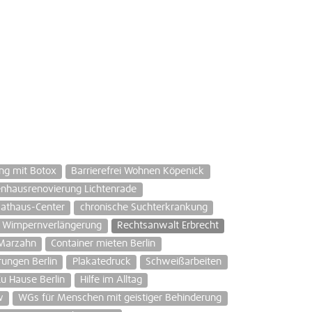
ng mit Botox
Barrierefrei Wohnen Köpenick
enhausrenovierung Lichtenrade
Rathaus-Center
chronische Suchterkrankung
Wimpernverlängerung
Rechtsanwalt Erbrecht
 Marzahn
Container mieten Berlin
ungen Berlin
Plakatedruck
Schweißarbeiten
u Hause Berlin
Hilfe im Alltag
w
WGs für Menschen mit geistiger Behinderung