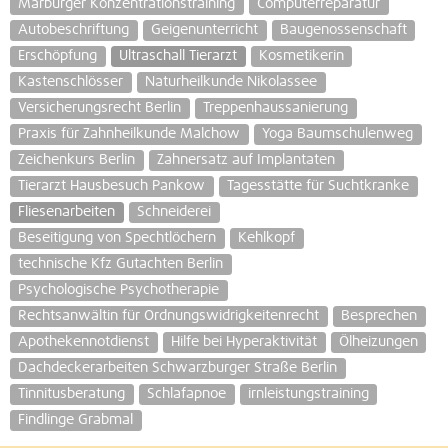
Marburger Konzentrationstraining
Computerreparatur
Autobeschriftung
Geigenunterricht
Baugenossenschaft
Erschöpfung
Ultraschall Tierarzt
Kosmetikerin
Kastenschlösser
Naturheilkunde Nikolassee
Versicherungsrecht Berlin
Treppenhaussanierung
Praxis für Zahnheilkunde Malchow
Yoga Baumschulenweg
Zeichenkurs Berlin
Zahnersatz auf Implantaten
Tierarzt Hausbesuch Pankow
Tagesstätte für Suchtkranke
Fliesenarbeiten
Schneiderei
Beseitigung von Spechtlöchern
Kehlkopf
technische Kfz Gutachten Berlin
Psychologische Psychotherapie
Rechtsanwältin für Ordnungswidrigkeitenrecht
Besprechen
Apothekennotdienst
Hilfe bei Hyperaktivität
Ölheizungen
Dachdeckerarbeiten Schwarzburger Straße Berlin
Tinnitusberatung
Schlafapnoe
irnleistungstraining
Findlinge Grabmal