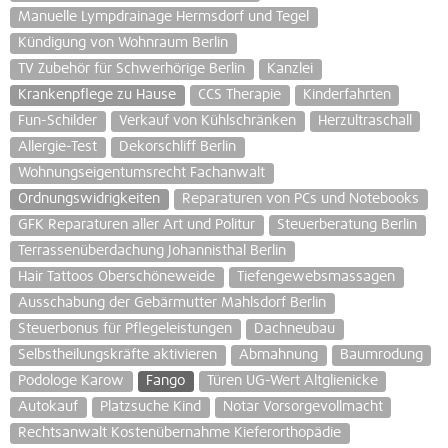
Manuelle Lympdrainage Hermsdorf und Tegel
Kündigung von Wohnraum Berlin
TV Zubehör für Schwerhörige Berlin
Kanzlei
Krankenpflege zu Hause
CCS Therapie
Kinderfahrten
Fun-Schilder
Verkauf von Kühlschränken
Herzultraschall
Allergie-Test
Dekorschliff Berlin
Wohnungseigentumsrecht Fachanwalt
Ordnungswidrigkeiten
Reparaturen von PCs und Notebooks
GFK Reparaturen aller Art und Politur
Steuerberatung Berlin
Terrassenüberdachung Johannisthal Berlin
Hair Tattoos Oberschöneweide
Tiefengewebsmassagen
Ausschabung der Gebärmutter Mahlsdorf Berlin
Steuerbonus für Pflegeleistungen
Dachneubau
Selbstheilungskräfte aktivieren
Abmahnung
Baumrodung
Podologe Karow
Fango
Türen UG-Wert Altglienicke
Autokauf
Platzsuche Kind
Notar Vorsorgevollmacht
Rechtsanwalt Kostenübernahme Kieferorthopädie