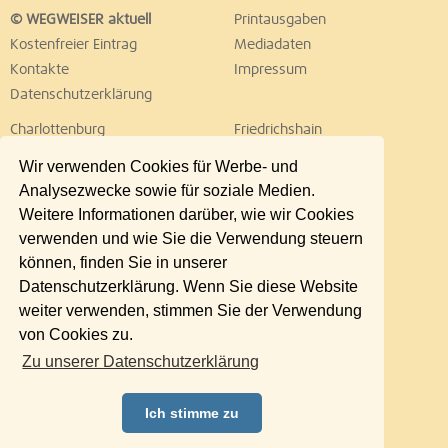
© WEGWEISER aktuell
Printausgaben
Kostenfreier Eintrag
Mediadaten
Kontakte
Impressum
Datenschutzerklärung
Charlottenburg
Friedrichshain
Hellersdorf
Hohenschönhausen
Wir verwenden Cookies für Werbe- und
Köpenick
Kreuzberg
Analysezwecke sowie für soziale Medien.
Lichtenberg
Marzahn
Weitere Informationen darüber, wie wir Cookies
Mitte
Neukölln
verwenden und wie Sie die Verwendung steuern
Pankow
Prenzlauer Berg
können, finden Sie in unserer
Reinickendorf
Schöneberg
Datenschutzerklärung. Wenn Sie diese Website
Spandau
Steglitz
weiter verwenden, stimmen Sie der Verwendung
Tempelhof
Tiergarten
von Cookies zu.
Treptow
Umland Ost
Zu unserer Datenschutzerklärung
Wedding
Weißensee
Wilmersdorf
Zehlendorf
Ich stimme zu