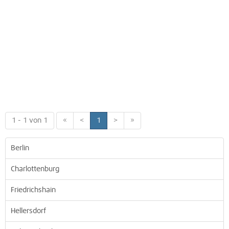
1 - 1 von 1
«
<
1
>
»
Berlin
Charlottenburg
Friedrichshain
Hellersdorf