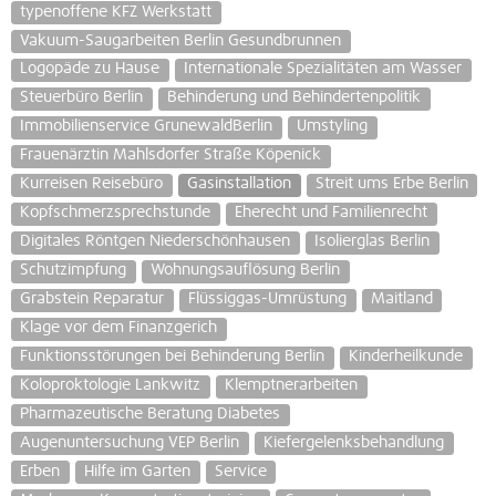
typenoffene KFZ Werkstatt
Vakuum-Saugarbeiten Berlin Gesundbrunnen
Logopäde zu Hause
Internationale Spezialitäten am Wasser
Steuerbüro Berlin
Behinderung und Behindertenpolitik
Immobilienservice GrunewaldBerlin
Umstyling
Frauenärztin Mahlsdorfer Straße Köpenick
Kurreisen Reisebüro
Gasinstallation
Streit ums Erbe Berlin
Kopfschmerzsprechstunde
Eherecht und Familienrecht
Digitales Röntgen Niederschönhausen
Isolierglas Berlin
Schutzimpfung
Wohnungsauflösung Berlin
Grabstein Reparatur
Flüssiggas-Umrüstung
Maitland
Klage vor dem Finanzgerich
Funktionsstörungen bei Behinderung Berlin
Kinderheilkunde
Koloproktologie Lankwitz
Klemptnerarbeiten
Pharmazeutische Beratung Diabetes
Augenuntersuchung VEP Berlin
Kiefergelenksbehandlung
Erben
Hilfe im Garten
Service