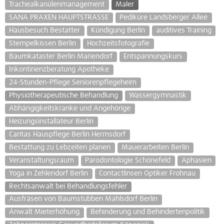
Trachealkanülenmanagement
Maler
SANA PRAXEN HAUPTSTRASSE
Pediküre Landsberger Allee
Hausbesuch Bestatter
Kündigung Berlin
auditives Training
Stempelkissen Berlin
Hochzeitsfotografie
Baumkataster Berlin Mariendorf
Entspannungskurs
Inkontinenzberatung Apotheke
24-Stunden-Pflege Seniorenpflegeheim
Physiotherapeutische Behandlung
Wassergymnastik
Abhängigkeitskranke und Angehörige
Heizungsinstallateur Berlin
Caritas Hauspflege Berlin Hermsdorf
Bestattung zu Lebzeiten planen
Mauerarbeiten Berlin
Veranstaltungsraum
Parodontologie Schönefeld
Aphasien
Yoga in Zehlendorf Berlin
Contactlinsen Optiker Frohnau
Rechtsanwalt bei Behandlungsfehler
Ausfräsen von Baumstubben Mahlsdorf Berlin
Anwalt Mieterhöhung
Behinderung und Behindertenpolitik