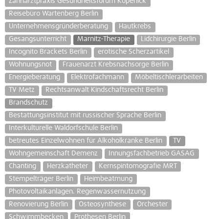
Zahnarztpraxis Gesundheitsforum Köpenick
Reisebüro Wartenberg Berlin
Unternehmensgründerberatung
Hautkrebs
Gesangsunterricht
Marnitz-Therapie
Lidchirurgie Berlin
Incognito Brackets Berlin
erotische Scherzartikel
Wohnungsnot
Frauenarzt Krebsnachsorge Berlin
Energieberatung
Elektrofachmann
Möbeltischlerarbeiten
TV Metz
Rechtsanwalt Kindschaftsrecht Berlin
Brandschutz
Bestattungsinstitut mit russischer Sprache Berlin
Interkulturelle Waldorfschule Berlin
betreutes Einzelwohnen für Alkoholkranke Berlin
TV
Wohngemeinschaft Demenz
Innungsfachbetrieb GASAG
Chanting
Herzkatheter
Kernspintomografie MRT
Stempelträger Berlin
Heimbeatmung
Photovoltaikanlagen. Regenwassernutzung
Renovierung Berlin
Osteosynthese
Orchester
Schwimmbecken
Prothesen Berlin