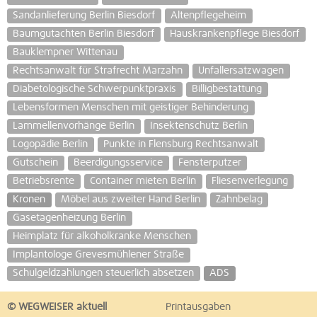
Sandanlieferung Berlin Biesdorf
Altenpflegeheim
Baumgutachten Berlin Biesdorf
Hauskrankenpflege Biesdorf
Bauklempner Wittenau
Rechtsanwalt für Strafrecht Marzahn
Unfallersatzwagen
Diabetologische Schwerpunktpraxis
Billigbestattung
Lebensformen Menschen mit geistiger Behinderung
Lammellenvorhänge Berlin
Insektenschutz Berlin
Logopädie Berlin
Punkte in Flensburg Rechtsanwalt
Gutschein
Beerdigungsservice
Fensterputzer
Betriebsrente
Container mieten Berlin
Fliesenverlegung
Kronen
Möbel aus zweiter Hand Berlin
Zahnbelag
Gasetagenheizung Berlin
Heimplatz für alkoholkranke Menschen
Implantologe Grevesmühlener Straße
Schulgeldzahlungen steuerlich absetzen
ADS
© WEGWEISER aktuell
Printausgaben