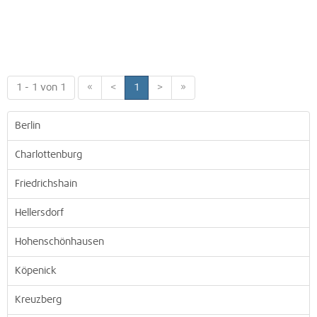
1 - 1 von 1
«
<
1
>
»
Berlin
Charlottenburg
Friedrichshain
Hellersdorf
Hohenschönhausen
Köpenick
Kreuzberg