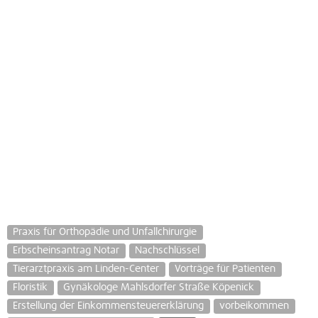
Praxis für Orthopädie und Unfallchirurgie
Erbscheinsantrag Notar
Nachschlüssel
Tierarztpraxis am Linden-Center
Vorträge für Patienten
Floristik
Gynäkologe Mahlsdorfer Straße Köpenick
Erstellung der Einkommensteuererklärung
vorbeikommen