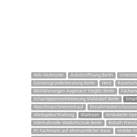
Holz-Alufenster
Autotüröffnung Berlin
Unterstü
Existenzgründerberatung Berlin
Herd
Rasenschn
Blicklähmungen Augenarzt Steglitz Berlin
Fachanw
Schamlippenverkleinerung Mahlsdorf Berlin
Smart
Waschmaschinenverkauf
Einnahmeüberschussre
Abnlagebuchhaltung
Markisen
Ambulante Oper
Interkulturelle Waldorfschule Berlin
Bobath Prenzla
PC-Fachmann auf ehrenamtlicher Basis
Mobiler Fr