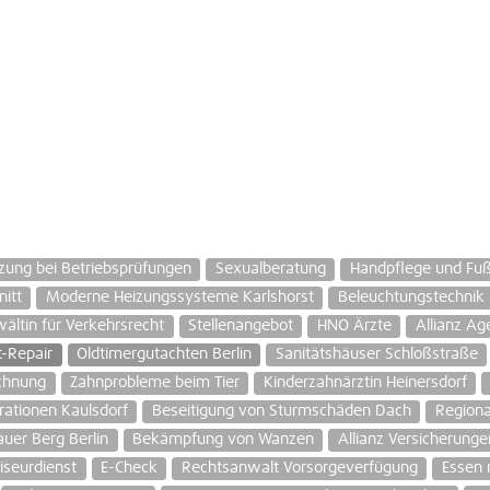
zung bei Betriebsprüfungen
Sexualberatung
Handpflege und Fuß
itt
Moderne Heizungssysteme Karlshorst
Beleuchtungstechnik
ältin für Verkehrsrecht
Stellenangebot
HNO Ärzte
Allianz Ag
-Repair
Oldtimergutachten Berlin
Sanitätshäuser Schloßstraße
chnung
Zahnprobleme beim Tier
Kinderzahnärztin Heinersdorf
ationen Kaulsdorf
Beseitigung von Sturmschäden Dach
Regiona
uer Berg Berlin
Bekämpfung von Wanzen
Allianz Versicherunge
iseurdienst
E-Check
Rechtsanwalt Vorsorgeverfügung
Essen 