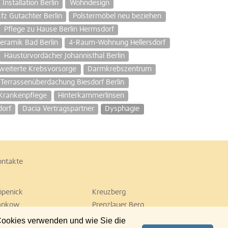
 Installation Berlin
Wohndesign
fz Gutachter Berlin
Polstermöbel neu beziehen
Pflege zu Hause Berlin Hermsdorf
eramik Bad Berlin
4-Raum-Wohnung Hellersdorf
Haustürvordächer Johannisthal Berlin
weiterte Krebsvorsorge
Darmkrebszentrum
Terrassenüberdachung Biesdorf Berlin
Krankenpflege
Hinterkammerlinsen
dorf
Dacia Vertragspartner
Dysphagie
ontakte
öpenick
Kreuzberg
ankow
Prenzlauer Berg
empelhof
Tiergarten
 Cookies verwenden und wie Sie die