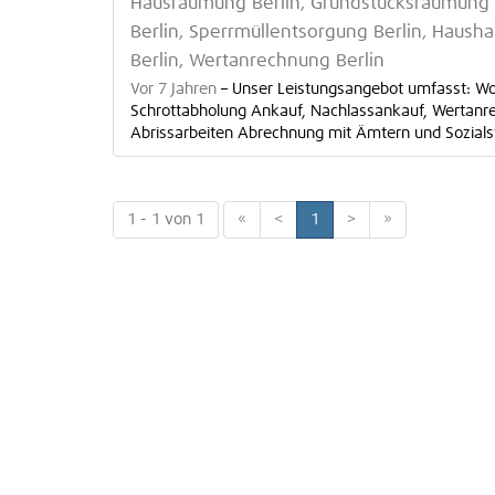
Hausräumung Berlin, Grundstücksräumung 
Berlin, Sperrmüllentsorgung Berlin, Hausha
Berlin, Wertanrechnung Berlin
Vor 7 Jahren
–
Unser Leistungsangebot umfasst: W
Schrottabholung Ankauf, Nachlassankauf, Wertanr
Abrissarbeiten Abrechnung mit Ämtern und Sozials
1 - 1 von 1
«
<
1
>
»