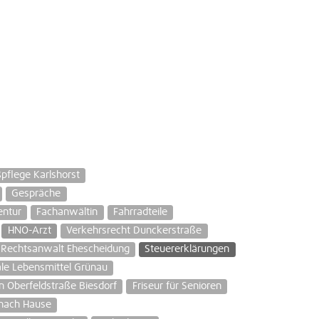
pflege Karlshorst
Gespräche
entur
Fachanwältin
Fahrradteile
HNO-Arzt
Verkehrsrecht Dunckerstraße
Rechtsanwalt Ehescheidung
Steuererklärungen
le Lebensmittel Grünau
n Oberfeldstraße Biesdorf
Friseur für Senioren
nach Hause