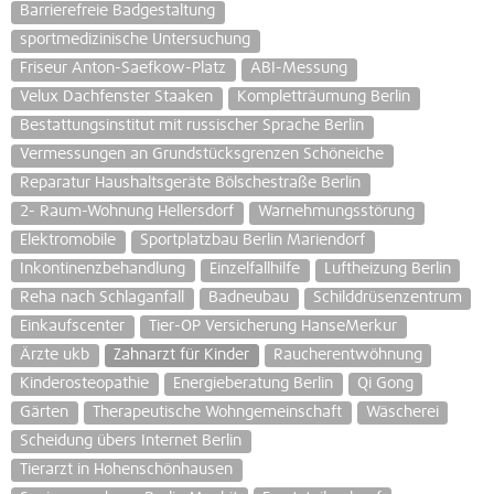
Barrierefreie Badgestaltung
sportmedizinische Untersuchung
Friseur Anton-Saefkow-Platz
ABI-Messung
Velux Dachfenster Staaken
Kompletträumung Berlin
Bestattungsinstitut mit russischer Sprache Berlin
Vermessungen an Grundstücksgrenzen Schöneiche
Reparatur Haushaltsgeräte Bölschestraße Berlin
2- Raum-Wohnung Hellersdorf
Warnehmungsstörung
Elektromobile
Sportplatzbau Berlin Mariendorf
Inkontinenzbehandlung
Einzelfallhilfe
Luftheizung Berlin
Reha nach Schlaganfall
Badneubau
Schilddrüsenzentrum
Einkaufscenter
Tier-OP Versicherung HanseMerkur
Ärzte ukb
Zahnarzt für Kinder
Raucherentwöhnung
Kinderosteopathie
Energieberatung Berlin
Qi Gong
Gärten
Therapeutische Wohngemeinschaft
Wäscherei
Scheidung übers Internet Berlin
Tierarzt in Hohenschönhausen