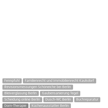
Fennpfuhl
Familienrecht und Immobilienrecht Kaulsdorf
Revisionsmessungen Schöneiche bei Berlin
Bleiverglasung Berlin
Gaubensanierung Tegel
Scheidung online Berlin
Dusch-WC Berlin
Buchreparatur
Dorn-Therapie
Küchenausstatter Berlin