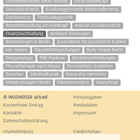
Seniorenwohnen Berlin Moabit
Ersatzteilverkauf
Sexualstrafrecht
Krankengymnastik Hohenzollernring
Dachservice
Tinnitusdiagnostik
Botoxbehandlung am Kehlkopf
Anwalt Schadensrecht
Finanzbuchhaltung
Aromaöl-Massagen
Bestattungen in Berlin
Zuverdienst für psyschisch Kranke
Hot Stones
Plausibilitätsprüfungen
Body Shape Berlin
Designbeläge
PNF Pankow
Deckenverkleidungen
Physiotherapie nach Hause
Porzelanfoto Grabstein
Duschen
Zahnheilkunde
Reparatur Heimkino
Möbel einlagern Berlin
Kleintiermedizin
Haarpflege
© WEGWEISER aktuell
Printausgaben
Kostenfreier Eintrag
Mediadaten
Kontakte
Impressum
Datenschutzerklärung
Charlottenburg
Friedrichshain
Hellersdorf
Hohenschönhausen