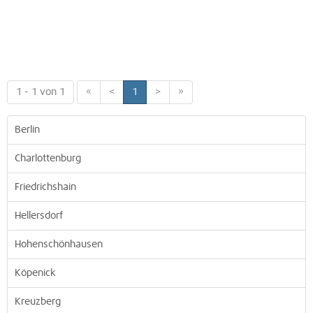
1 - 1 von 1
«
<
1
>
»
Berlin
Charlottenburg
Friedrichshain
Hellersdorf
Hohenschönhausen
Köpenick
Kreuzberg