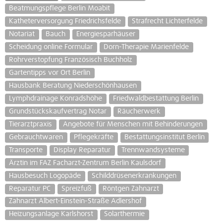
Beatmungspflege Berlin Moabit
Katheterversorgung Friedrichsfelde
Strafrecht Lichterfelde
Notariat
Bauch
Energiesparhäuser
Scheidung online Formular
Dorn-Therapie Marienfelde
Rohrverstopfung Französisch Buchholz
Gartentipps vor Ort Berlin
Hausbank Beratung Niederschönhausen
Lymphdrainage Konradshöhe
Friedwaldbestattung Berlin
Grundstückskaufvertrag Notar
Räucherwerk
Tierarztpraxis
Angebote für Menschen mit Behinderungen
Gebrauchtwaren
Pflegekräfte
Bestattungsinstitut Berlin
Transporte
Display Reparatur
Trennwandsysteme
Ärztin im FAZ Facharzt-Zentrum Berlin Kaulsdorf
Hausbesuch Logopäde
Schilddrüsenerkrankungen
Reparatur PC
Spreizfuß
Röntgen Zahnarzt
Zahnarzt Albert-Einstein-Straße Adlershof
Heizungsanlage Karlshorst
Solarthermie