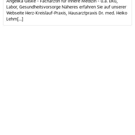
Angelika Gißke - Fachärztin für Innere Medizin - u.a. EKG,
Labor, Gesundheitsvorsorge Näheres erfahren Sie auf unserer
Webseite Herz-Kreislauf-Praxis, Hausarztpraxis Dr. med. Heiko
Lehm[...]